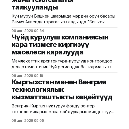
талкууланды
Күн мурун Бишкек шаарында мэрдин орун басары
Рамиз Алиевдин төрагалыгы алдында "Бишкек
шаардык транспорту" муниципалдык ишканасынын
06 авг. 2026 09:34
жетекчилиги жана каттам бригадирлеринин
Чүйдө курулуш компаниясын
катышуусунда жыйын өттү. Муниципалитеттин
кара тизмеге киргизүү
маалыматына ылайык, жыйында коомдук
маселеси каралууда
транспорттун ишинин сапатын жогорулатуу,
жүргүнчүлөрдүн коопсуздугун камсыз кылуу, тейлөө
Мамлекеттик архитектура-курулуш контролдоо
маданиятын жакшыртуу жана айдоочулардын
департаментинин Чүй региондук башкармалыгы
эмгек шарттары талкууланды. Жол кыймылынын
тарабынан Москва районунун Ленин көчөсү №99
коопсуздугуна өзгөчө
06 авг. 2026 09:19
дарегинде курулуп жаткан 7 кабаттуу турак жай
Кыргызстан менен Венгрия
объектисине текшерүү жүргүзүлдү. Бул тууралуу
технологиялык
Курулуш, архитектура жана турак жай-
кызматташтыкты кеңейтүүдө
коммуналдык чарба министрлигинен билдиришти.
Текшерүүнүн жыйынтыгында курулуш иштери
Венгрия–Кыргыз өнүктүрүү фонду венгер
тиешелүү уруксат берүүчү документтерсиз
технологияларын жана жабдууларын милдеттүү
жүргүзүлүп жаткандыгы аныкталган. Буга чейин
түрдө колдонуу боюнча инвестициялык
аталган мыйзам
06 авг. 2026 09:05
долбоорлорду каржылоону улантууда. Бул
тууралуу Экономика министрлигинин басма сөз