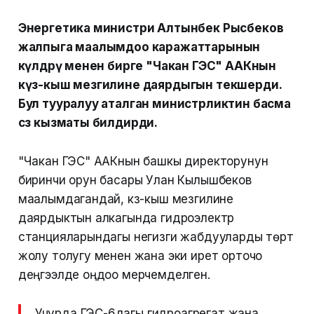
Энергетика министри Алтынбек Рысбеков
жалпыга маалымдоо каражаттарынын
өкүлдөрү менен бирге "Чакан ГЭС" ААКнын
күз-кыш мезгилине даярдыгын текшерди.
Бул тууралуу аталган министрликтин басма
сөз кызматы билдирди.
"Чакан ГЭС" ААКнын башкы директорунун
биринчи орун басары Улан Кылышбеков
маалымдагандай, күз-кыш мезгилине
даярдыктын алкагында гидроэлектр
станцияларындагы негизги жабдууларды төрт
жолу толугу менен жана эки ирет орточо
деңгээлде оңдоо мерчемделген.
Учурда ГЭС-6дагы гидроагрегат жана