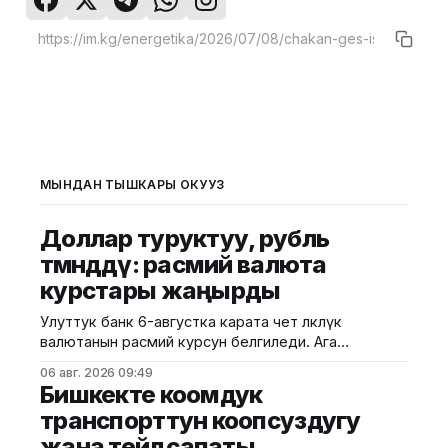
МЫНДАН ТЫШКАРЫ ОКУҢУЗ
Доллар туруктуу, рубль
төмөндөдү: расмий валюта
курстары жаңырды
Улуттук банк 6-августка карата чет өлкөлүк
валютанын расмий курсун белгиледи. Ага
ылайык, доллардын курсу өзгөрүүсүз калып, 87,4500
06 авг. 2026 09:49
сомду түздү. Евро 100,6331 сомдон 100,8867
Бишкекте коомдук
сомго чейин жогорулап, 0,2536 сомго же
транспорттун коопсуздугу
0,25%га өстү. Теңге 0,1853 сомдон 0,1860 сомго
жана тейлөө сапаты
чейин көтөрүлүп, 0,0007 сомго