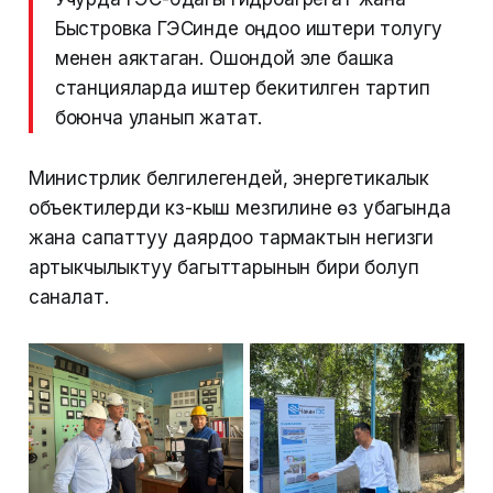
Быстровка ГЭСинде оңдоо иштери толугу
менен аяктаган. Ошондой эле башка
станцияларда иштер бекитилген тартип
боюнча уланып жатат.
Министрлик белгилегендей, энергетикалык
объектилерди күз-кыш мезгилине өз убагында
жана сапаттуу даярдоо тармактын негизги
артыкчылыктуу багыттарынын бири болуп
саналат.