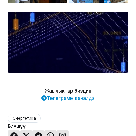
Жаңылыктар биздин
Телеграмм каналда
Энергетика
Бөлүшүү: