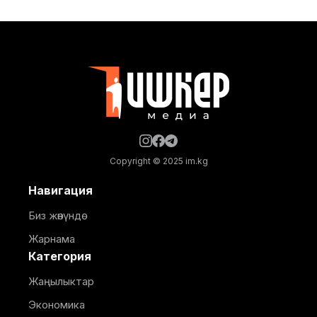
кызматы билдирди. Маалыматка ылайык, фонддун
жарыяланган уставдык капиталы 50 млн долларга
чейин көбөйтүлүп, анын ичинен төлөнгөн капиталы 26
млн долларга жетти. 2026-жылдын биринчи жарым
жылдыгынын жыйынтыгы боюнча,
Copyright © 2025 im.kg
Навигация
Биз жөнүндө
Жарнама
Категория
Жаңылыктар
Экономика