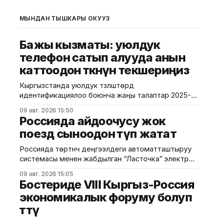
МЫНДАН ТЫШКАРЫ ОКУҢУЗ
Бажы кызматы: уюлдук
телефон сатып алууда анын
каттоодон өткөнүн текшериңиз
Кыргызстанда уюлдук түзүлүштөрдү
идентификациялоо боюнча жаңы талаптар 2025-
жылдын август айынан тартып күчүнө кирген. Ушуга
09 авг. 2026 15:50
байланыштуу Бажы кызматы жарандарды
Россияда айдоочусу жок
смартфон сатып алууда анын расмий түрдө өлкөгө
поезд сыноодон өтүп жатат
киргизилгенине жана каттоодон өткөнүнө көңүл
бурууга чакырууда. Бул талаптардын негизги
Россияда төртүнчү деңгээлдеги автоматташтыруу
максаты — уюлдук түзүлүштөрдүн мыйзамдуу
системасы менен жабдылган “Ласточка” электр
жүгүртүлүшүн камсыз кылуу, контрабандага бөгөт коюу
поездин сынай башташты. Сыноолор Москвадагы
жана керектөөчүлөрдүн укугун коргоо.
09 авг. 2026 15:05
борбордук шакек темир жолунда (МЦК) өткөрүлүп
Бостериде VIII Кыргыз-Россия
жатат. Бул тууралуу РИА-Новости маалымдады.
экономикалык форуму болуп
Билдирүүгө караганда, жаңы технологиянын өзгөчөлүгү
өттү
— поездди башкаруу үчүн анын ичинде машинисттин
болушу талап кылынбайт. Поезд өз алдынча