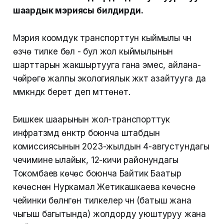
шаардык мэриясы билдирди.
Мэрия коомдук транспорттун кыймылы үчүн
өзүчө тилке бөлүү - бул жол кыймылынын
шарттарын жакшыртууга гана эмес, айлана-
чөйрөгө жалпы экологиялык жүктү азайтууга да
мүмкүндүк берет деп үмүттөнөт.
Бишкек шаарынын жол-транспорттук
инфратүзүмдү өнүктүрүү боюнча штабдын
комиссиясынын 2023-жылдын 4-августундагы
чечимине ылайык, 12-кичи районундагы
Токомбаев көчөсү боюнча Байтик Баатыр
көчөсүнөн Нуркамал Жетикашкаева көчөсүнө
чейинки бөлүнгөн тилкелер үчүн (батыш жана
чыгыш багытында) жолдорду уюштуруу жана