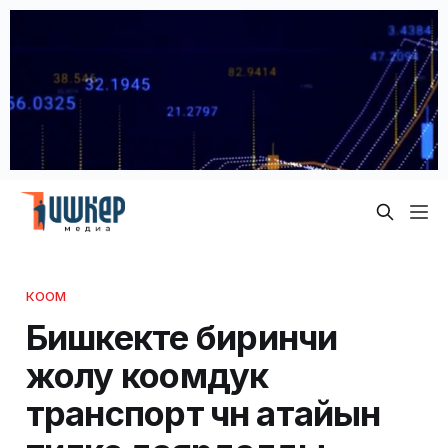
КООМ
Бишкекте биринчи
жолу коомдук
транспорт үчүн атайын