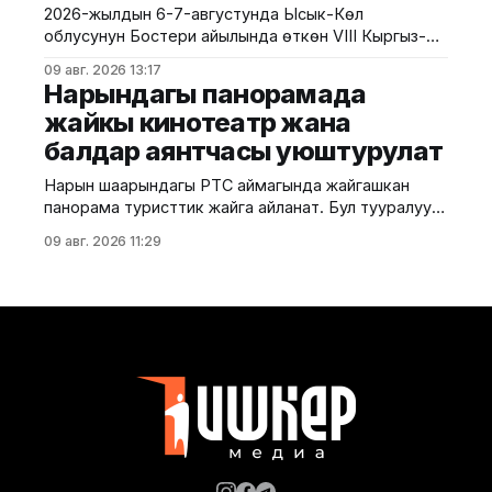
2026-жылдын 6-7-августунда Ысык-Көл
ылдамдап, тормоз басып, эшиктерди ачып-жабат.
облусунун Бостери айылында өткөн VIII Кыргыз-
Анын
Россия экономикалык форуму болуп өтту. Иш-
09 авг. 2026 13:17
чара Евразия өкмөттөр аралык кеңешинин
Нарындагы панорамада
жыйынынын алкагында уюштурулуп, ага
жайкы кинотеатр жана
Кыргызстан менен Россиянын мамлекеттик
балдар аянтчасы уюштурулат
органдарынын, бизнес ишканаларынын, өнүктүрүү
институттарынын жана эксперттик коомчулуктун
Нарын шаарындагы РТС аймагында жайгашкан
өкүлдөрү катышты. Форумдун биринчи күнүнүн
панорама туристтик жайга айланат. Бул тууралуу
жыйынтыгында бир катар келишимдерге кол
калаа мэриясынан билдиришти. Маалыматка
09 авг. 2026 11:29
ылайык, Нарындын мэри Жылдызбек Беккелдиев
"Сапат курулуш" ЖЧКсынын жетекчиси Валихан
Жолбулаков менен жолугушуп, алдыдагы иштерди
талкуулады. Долбоор сынак шартында жеке
ишкерге пайдаланууга берилип, аймакта жайкы
кинотеатр, сүрөт бурчу, балдар үчүн оюн аянтчасы
жана