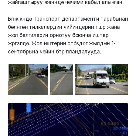
жайгаштыруу жөнүндө чечими кабыл алынган.
Бүгүнкү күндө Транспорт департаменти тарабынан
бөлүнгөн тилкелердин чийиндерин түшүрүү жана
жол белгилерин орнотуу боюнча иштер
жүргүзүлүүдө. Жол иштерин үстүбүздөгү жылдын 1-
сентябрына чейин бүтүрүү пландалууда.