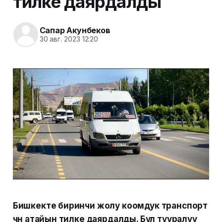
тилке даярдалды
Сапар Акунбеков
30 авг. 2023 12:20
Бишкекте биринчи жолу коомдук транспорт
үчүн атайын тилке даярдалды. Бул тууралуу