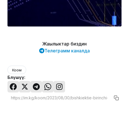
Жаңылыктар биздин
Телеграмм каналда
Коом
Бөлүшүү: