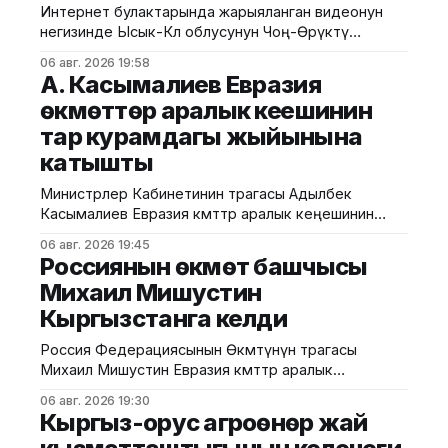
Интернет булактарында жарыяланган видеонун
негизинде Ысык-Көл облусунун Чоң-Өрүктү
айылында таштанды калдыктарын белгиленбеген
06 авг. 2026 19:58
жерге төгүү фактысы аныкталды. Бул тууралуу
А. Касымалиев Евразия
Жаратылыш ресурстары, экология жана
өкмөттөр аралык кеңешинин
техникалык көзөмөл министрлигинен билдиришти.
тар курамдагы жыйынына
Маалыматка ылайык, Экологиялык жана
техникалык көзөмөл кызматынын Ысык-Көл
катышты
регионалдык башкармалыгынын тескөөчүлөрү
жүргүзгөн текшерүүдө экологиялык талаптарды
Министрлер Кабинетинин төрагасы Адылбек
бузган жаран аныкталган. Жыйынтыгында "Укук
Касымалиев Евразия өкмөттөр аралык кеңешинин
(ЕӨАК) тар курамдагы жыйынына катышты. Бул
06 авг. 2026 19:45
тууралуу Өкмөттүн басма сөз кызматынан
Россиянын өкмөт башчысы
билдиришти. Жыйындын алдында ЕАЭБге мүчө
Михаил Мишустин
мамлекеттердин өкмөт башчыларын расмий тосуп
Кыргызстанга келди
алуу аземи жана биргелешкен сүрөткө түшүү иш-
чарасы өттү. Андан соң өкмөт башчылары
Россия Федерациясынын Өкмөтүнүн төрагасы
экономикалык интеграцияны тереңдетүү,
Михаил Мишустин Евразия өкмөттөр аралык
соодадагы тоскоолдуктарды жоюу жана
кеңешинин кезектеги жыйынына катышуу үчүн
06 авг. 2026 19:30
Кыргызстанга келди. Аны Ысык-Көл эл аралык
Кыргыз-орус агроөнөр жай
аэропортунан Министрлер Кабинетинин