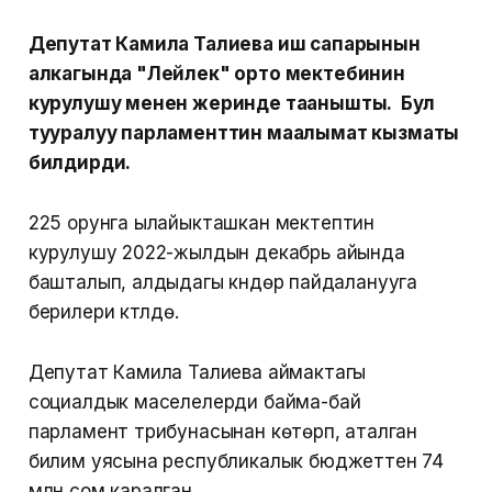
Депутат Камила Талиева иш сапарынын
алкагында "Лейлек" орто мектебинин
курулушу менен жеринде таанышты. Бул
тууралуу парламенттин маалымат кызматы
билдирди.
225 орунга ылайыкташкан мектептин
курулушу 2022-жылдын декабрь айында
башталып, алдыдагы күндөрү пайдаланууга
берилери күтүлүүдө.
Депутат Камила Талиева аймактагы
социалдык маселелерди байма-бай
парламент трибунасынан көтөрүп, аталган
билим уясына республикалык бюджеттен 74
млн сом каралган.