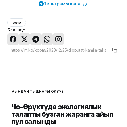
Телеграмм каналда
Коом
Бөлүшүү:
МЫНДАН ТЫШКАРЫ ОКУҢУЗ
Чоң-Өрүктүдө экологиялык
талапты бузган жаранга айып
пул салынды