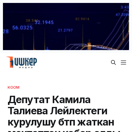
КООМ
Депутат Камила
Талиева Лейлектеги
курулушу бүтүп жаткан