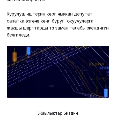
Курулуш иштерин көрүп чыккан депутат
сапатка өзгөчө көңүл буруп, окуучуларга
жакшы шарттарды түзүү заман талабы экендигин
белгиледи.
Жаңылыктар биздин