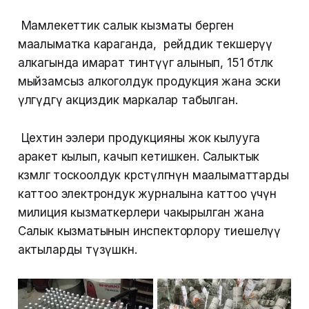
Мамлекеттик салык кызматы берген
маалыматка караганда, рейддик текшерүү
алкагында имарат тинтүүгө алынып, 151 бөтөлкө
мыйзамсыз алкоголдук продукция жана эски
үлгүдөгү акциздик маркалар табылган.
Цехтин ээлери продукцияны жок кылууга
аракет кылып, качып кетишкен. Салыктык
көзөмөлгө тоскоолдук көрсөтүлгөнүн маалыматтарды
каттоо электрондук журналына каттоо үчүн
милиция кызматкерлери чакырылган жана
Салык кызматынын инспекторлору тиешелүү
актыларды түзүшкөн.