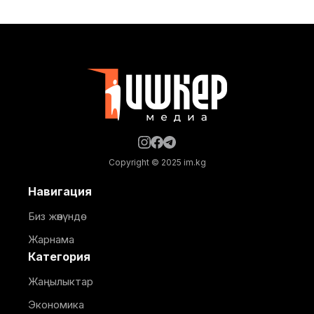
жыйынынын алкагында уюштурулуп, ага
Кыргызстан менен Россиянын мамлекеттик
органдарынын, бизнес ишканаларынын, өнүктүрүү
институттарынын жана эксперттик коомчулуктун
өкүлдөрү катышты. Форумдун биринчи күнүнүн
жыйынтыгында бир катар келишимдерге кол
Copyright © 2025 im.kg
Навигация
Биз жөнүндө
Жарнама
Категория
Жаңылыктар
Экономика