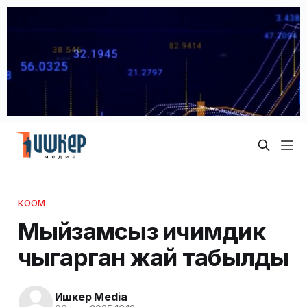
КООМ
Мыйзамсыз ичимдик
чыгарган жай табылды
Ишкер Media