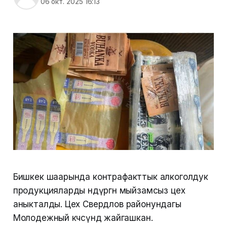
06 окт. 2025 16:13
Бишкек шаарында контрафакттык алкоголдук
продукцияларды өндүргөн мыйзамсыз цех
аныкталды. Цех Свердлов районундагы
Молодежный көчөсүндө жайгашкан.