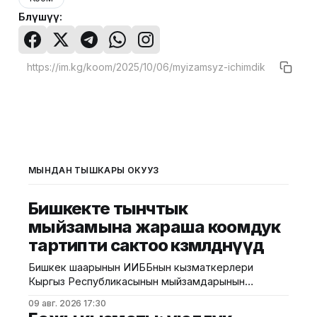
Бөлүшүү:
МЫНДАН ТЫШКАРЫ ОКУҢУЗ
Бишкекте тынчтык
мыйзамына жараша коомдук
тартипти сактоо көзөмөлдөнүүдө
Бишкек шаарынын ИИББнын кызматкерлери
Кыргыз Республикасынын мыйзамдарынын
талаптарын, анын ичинде тынчтыкты жана коомдук
09 авг. 2026 17:30
тартипти сактоону камсыз кылуу боюнча түшүндүрүү