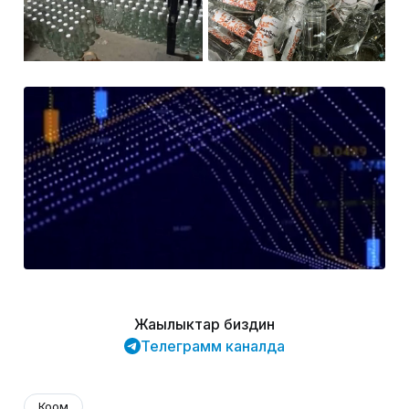
Жаңылыктар биздин
Телеграмм каналда
Коом