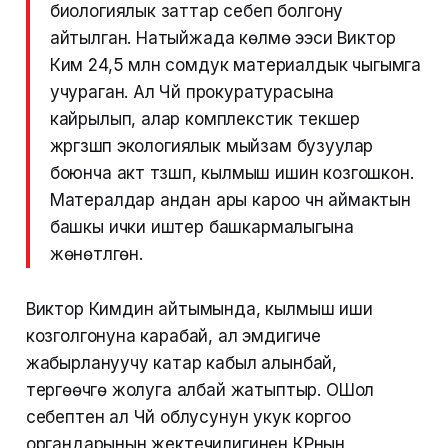
биологиялык заттар себеп болгону
айтылган. Натыйжада көлмө ээси Виктор
Ким 24,5 млн сомдук материалдык чыгымга
учураган. Ал Чүй прокуратурасына
кайрылып, алар комплекстик текшерүү
жүргүзүшүп экологиялык мыйзам бузуулар
боюнча акт түзүшүп, кылмыш ишин козгошкон.
Матералдар андан ары кароо үчүн аймактын
башкы ички иштер башкармалыгына
жөнөтүлгөн.
Виктор Кимдин айтымында, кылмыш иши
козголгонуна карабай, ал эмдигиче
жабырлануучу катар кабыл алынбай,
тергөөчүгө жолуга албай жатыптыр. ОШол
себептен ал Чүй облусунун укук коргоо
органдарынын жектечилигинен КРнын