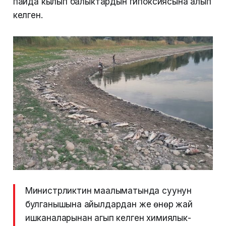
пайда кылып балыктардын гипоксиясына алып
келген.
Министрликтин маалыматында суунун
булганышына айылдардан же өнөр жай
ишканаларынан агып келген химиялык-