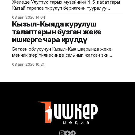
жана
Желеде Улуттук тарых музейинин 4-5-кабаттары
Кытай тарапка өткөрүлүп берилгени тууралуу
тараган маалыматтын чындыкка дал келбесин
08 авг. 2026 14:04
Маданият, маалымат жана жаштар саясаты
Кызыл-Кыяда курулуш
министрлиги билдирди. Министрликтин
талаптарын бузган жеке
маалыматына караганда, музейдин эч бир бөлүгү
ишкерге чара көрүлдү
чет өлкөлүк мекемелерге менчикке, ижарага же
туруктуу пайдаланууга берилген эмес.
Баткен облусунун Кызыл-Кыя шаарында жеке
Белгилегендей, “Гармония сулуулукту жаратат:
менчик жер тилкесинде салынып жаткан эки
Байыркы Кытай цивилизациясынын көркөм өнөр
кабаттуу соода борборунун курулушунда мыйзам
08 авг. 2026 10:21
бузуулар аныкталды. Бул тууралуу Курулуш,
архитектура жана турак жай-коммуналдык чарба
министрлигинин басма сөз кызматы билдирди.
Маалыматка ылайык, Кулатов көчөсүндө жайгашкан
объекттеги иштер тиешелүү уруксат берүүчү
жана долбоордук документтер таризделбестен
жүргүзүлгөн. Жер казууда