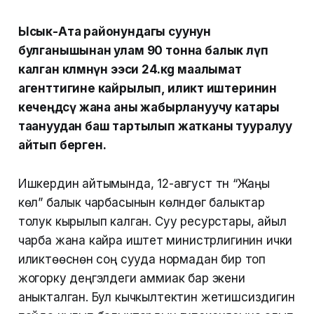
Ысык-Ата районундагы суунун
булганышынан улам 90 тонна балык өлүп
калган көлмөнүн ээси 24.кg маалымат
агенттигине кайрылып, иликтөө иштеринин
кечеңдөөсү жана аны жабырлануучу катары
таануудан баш тартылып жатканы тууралуу
айтып берген.
Ишкердин айтымында, 12-август түнү “Жаңы
көл” балык чарбасынын көлүндөгү балыктар
толук кырылып калган. Суу ресурстары, айыл
чарба жана кайра иштетүү министрлигинин ички
иликтөөсүнөн соң сууда нормадан бир топ
жогорку деңгэлдеги аммиак бар экени
аныкталган. Бул кычкылтектин жетишсиздигин