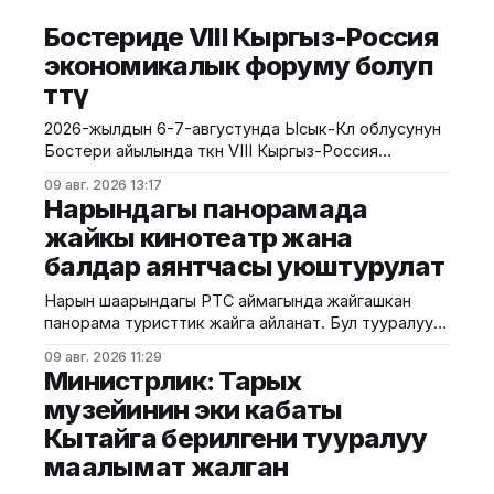
Бостериде VIII Кыргыз-Россия
экономикалык форуму болуп
өттү
2026-жылдын 6-7-августунда Ысык-Көл облусунун
Бостери айылында өткөн VIII Кыргыз-Россия
экономикалык форуму болуп өтту. Иш-чара Евразия
09 авг. 2026 13:17
өкмөттөр аралык кеңешинин жыйынынын алкагында
Нарындагы панорамада
уюштурулуп, ага Кыргызстан менен Россиянын
жайкы кинотеатр жана
мамлекеттик органдарынын, бизнес
балдар аянтчасы уюштурулат
ишканаларынын, өнүктүрүү институттарынын жана
эксперттик коомчулуктун өкүлдөрү катышты.
Нарын шаарындагы РТС аймагында жайгашкан
Форумдун биринчи күнүнүн жыйынтыгында бир
панорама туристтик жайга айланат. Бул тууралуу
катар келишимдерге кол
калаа мэриясынан билдиришти. Маалыматка
09 авг. 2026 11:29
ылайык, Нарындын мэри Жылдызбек Беккелдиев
Министрлик: Тарых
"Сапат курулуш" ЖЧКсынын жетекчиси Валихан
музейинин эки кабаты
Жолбулаков менен жолугушуп, алдыдагы иштерди
Кытайга берилгени тууралуу
талкуулады. Долбоор сынак шартында жеке
ишкерге пайдаланууга берилип, аймакта жайкы
маалымат жалган
кинотеатр, сүрөт бурчу, балдар үчүн оюн аянтчасы