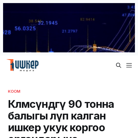
КООМ
Көлмөсүндөгү 90 тонна
балыгы өлүп калган
ишкер укук коргоо