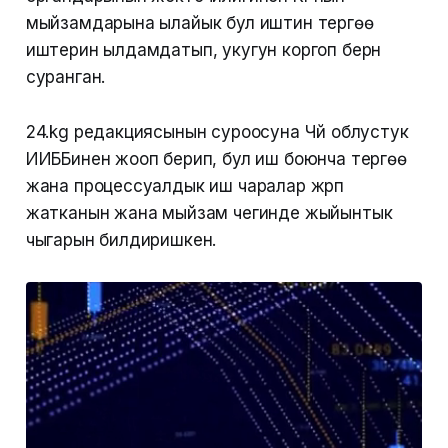
мыйзамдарына ылайык бул иштин тергөө
иштерин ылдамдатып, укугун коргоп берүүнү
суранган.
24.kg редакциясынын суроосуна Чүй облустук
ИИББинен жооп берип, бул иш боюнча тергөө
жана процессуалдык иш чаралар жүрүп
жатканын жана мыйзам чегинде жыйынтык
чыгарын билдиришкен.