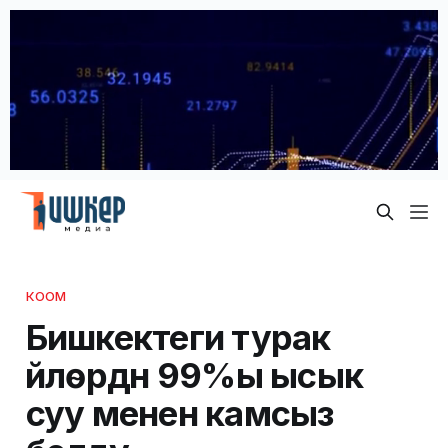
КООМ
Бишкектеги турак
үйлөрдүн 99%ы ысык
суу менен камсыз