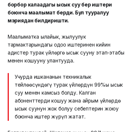
борбор калаадагы ысык суу берүү иштери
боюнча маалымат берди. Бул тууралуу
мэриядан билдиришти.
Маалыматка ылайык, жылуулук
тармактарындагы оңдоо иштеринен кийин
адистер турак үйлөргө ысык сууну этап-этабы
менен кошууну улантууда.
Учурда ишкананын техникалык
тейлөөсүндөгү турак үйлөрдүн 99%ы ысык
суу менен камсыз болду. Калган
абоненттерди кошуу жана айрым үйлөрдө
ысык суунун жок болуу себептерин жоюу
боюнча иштер жүрүп жатат.