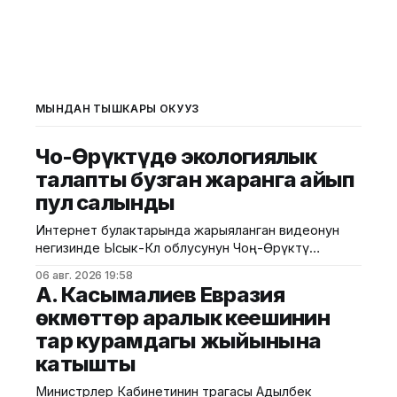
МЫНДАН ТЫШКАРЫ ОКУҢУЗ
Чоң-Өрүктүдө экологиялык
талапты бузган жаранга айып
пул салынды
Интернет булактарында жарыяланган видеонун
негизинде Ысык-Көл облусунун Чоң-Өрүктү
айылында таштанды калдыктарын белгиленбеген
06 авг. 2026 19:58
жерге төгүү фактысы аныкталды. Бул тууралуу
А. Касымалиев Евразия
Жаратылыш ресурстары, экология жана
өкмөттөр аралык кеңешинин
техникалык көзөмөл министрлигинен билдиришти.
тар курамдагы жыйынына
Маалыматка ылайык, Экологиялык жана
техникалык көзөмөл кызматынын Ысык-Көл
катышты
регионалдык башкармалыгынын тескөөчүлөрү
жүргүзгөн текшерүүдө экологиялык талаптарды
Министрлер Кабинетинин төрагасы Адылбек