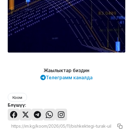
Жаңылыктар биздин
Телеграмм каналда
Коом
Бөлүшүү: