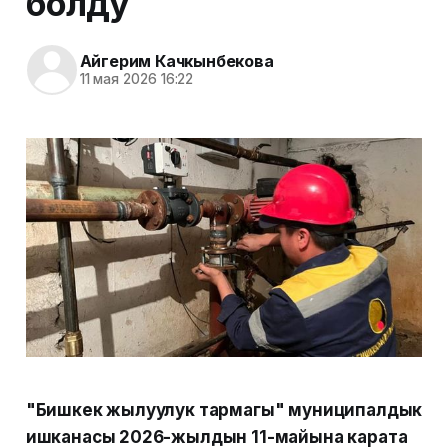
болду
Айгерим Качкынбекова
11 мая 2026 16:22
"Бишкек жылуулук тармагы" муниципалдык
ишканасы 2026-жылдын 11-майына карата