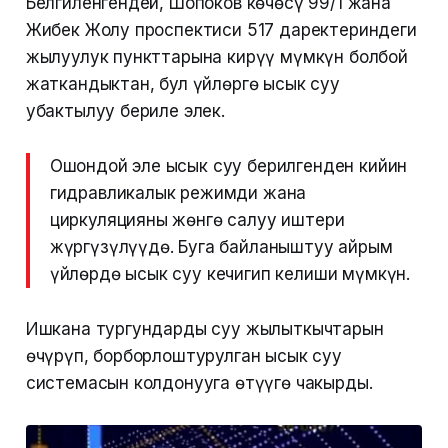
Белгиленгендей, Шопоков көчөсү 99/1 жана
Жибек Жолу проспектиси 517 даректериндеги
жылуулук пункттарына кирүү мүмкүн болбой
жаткандыктан, бул үйлөргө ысык суу
убактылуу бериле элек.
Ошондой эле ысык суу берилгенден кийин
гидравликалык режимди жана
циркуляцияны жөнгө салуу иштери
жүргүзүлүүдө. Буга байланыштуу айрым
үйлөрдө ысык суу кечигип келиши мүмкүн.
Ишкана тургундарды суу жылыткычтарын
өчүрүп, борборлоштурулган ысык суу
системасын колдонууга өтүүгө чакырды.