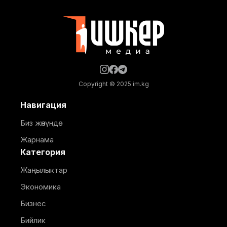
жайы министринин орун басары
Copyright © 2025 im.kg
Навигация
Биз жөнүндө
Жарнама
Категория
Жаңылыктар
Экономика
Бизнес
Бийлик