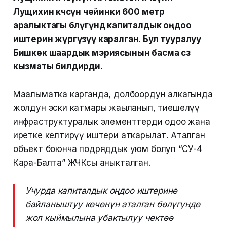
Лущихин көчөсүнө чейинки 600 метр
аралыктагы бөлүгүндө капиталдык оңдоо
иштерин жүргүзүү каралган. Бул тууралуу
Бишкек шаардык мэриясынын басма сөз
кызматы билдирди.
Маалыматка карганда, долбоордун алкагында
жолдун эски катмары жаңыланып, тиешелүү
инфраструктуралык элементтерди оңдоо жана
иретке келтирүү иштери аткарылат. Аталган
объект боюнча подряддык уюм болуп “СУ-4
Кара-Балта” ЖЧКсы аныкталган.
Учурда капиталдык оңдоо иштерине
байланыштуу көчөнүн аталган бөлүгүндө
жол кыймылына убактылуу чектөө