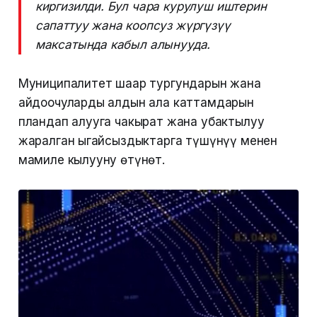
киргизилди. Бул чара курулуш иштерин
сапаттуу жана коопсуз жүргүзүү
максатында кабыл алынууда.
Муниципалитет шаар тургундарын жана
айдоочуларды алдын ала каттамдарын
пландап алууга чакырат жана убактылуу
жаралган ыңгайсыздыктарга түшүнүү менен
мамиле кылууну өтүнөт.