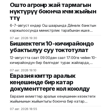
Ошто агроөнөр жай тармагын
өнүктүрүү боюнча көчмө жыйын
өттү
6-7-август күндөрү Ош шаарында Дүйнөлүк банктын
каржылоосунда министрлик тарабынан ишке
ашырылып жаткан "Ош облусунун жана Ош
07 авг. 2026 19:30
шаарынын аймактык экономикалык өнүгүүсү"
Бишкектеги 10-кичирайондо
долбоорунун алкагында Өндүрүмдүү өнөктөштүк
убактылуу суу токтотулат
комитетинин көчмө жыйыны өттү. Бул тууралуу
Айыл чарба министрлигинен билдиришти. Жыйынга
12-августта саат 09:00дөн саат 17:00гө чейин 10-
министрдин орун басары Мирбек Дүйшеев жана
кичирайондун бир бөлүгүндөгү турак жайларда,
Комитеттин мүчөлөрү катышты. Көчмө жыйындын
мектептерде, мектепке чейинки билим берүү
07 авг. 2026 19:10
мекемелеринде, саламаттыкты сактоо
Евразия өкмөттөр аралык
мекемелеринде, ошондой эле башка социалдык
кеңешинде бир катар
жана өндүрүштүк объектилерде ичүүчү суу берүү
документтерге кол коюлду
убактылуу токтотулат. Бишкек шаардык
мэриясынын маалыматына караганда, суу менен
Евразия өкмөттөр аралык кеңешинин кезектеги
жабдуунун убактылуу токтотулушу 10-
жыйынынын жыйынтыгы боюнча бир катар
кичирайондогу откананын суу
документтерге кол коюлду. Бул тууралуу
07 авг. 2026 18:55