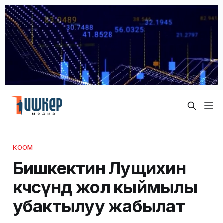
КООМ
Бишкектин Лущихин
көчөсүндө жол кыймылы
убактылуу жабылат