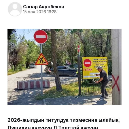
Сапар Акунбеков
15 мая 2026 16:28
2026-жылдын титулдук тизмесине ылайык,
Лущихин көчөсүнүн Л.Толстой көчөсүнөн