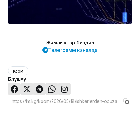
Жаңылыктар биздин
Телеграмм каналда
Коом
Бөлүшүү: