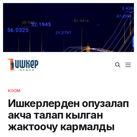
КООМ
Ишкерлерден опузалап
акча талап кылган
жактоочу кармалды