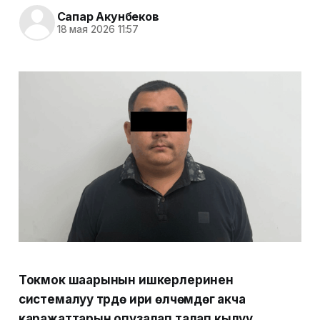
Сапар Акунбеков
18 мая 2026 11:57
Токмок шаарынын ишкерлеринен
системалуу түрдө ири өлчөмдөгү акча
каражаттарын опузалап талап кылуу