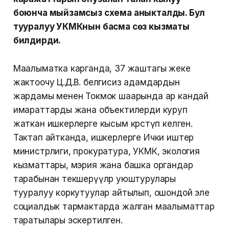
боюнча мыйзамсыз схема аныкталды. Бул
тууралуу УКМКнын басма сөз кызматы
билдирди.
Маалыматка карганда, 37 жаштагы жеке
жактоочу Ц.Д.В. белгисиз адамдардын
жардамы менен Токмок шаарында ар кандай
имараттарды жана объектилерди куруп
жаткан ишкерлерге кысым көрсөтүп келген.
Тактап айтканда, ишкерлерге Ички иштер
министрлиги, прокуратура, УКМК, экология
кызматтары, мэрия жана башка органдар
тарабынан текшерүүлөр уюштурулары
тууралуу коркутуулар айтылып, ошондой эле
социалдык тармактарда жалган маалыматтар
таратылары эскертилген.