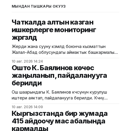
МЫНДАН ТЫШКАРЫ ОКУҢУЗ
Чаткалда алтын казган
ишкерлерге мониторинг
жүргүзүлдү
Жерди жана сууну көзөмөлдөө боюнча кызматтын
Жалал-Абад облусундагы аймактык башкармалыгы
Чаткал районунун Каныш-Кыя айыл аймагында
10 авг. 2026 14:24
алтын өндүрүү менен алектенген ишкерлерге
Ошто К. Баялинов көчөсү
мониторинг жүргүздү. Бул тууралуу Айыл чарба
жаңыланып, пайдаланууга
министрлигинин басма сөз кызматынан билдиришти.
берилди
Маалыматка ылайык, мониторингдин негизги
максаты — алтын өндүрүүдө жер жана суу
Ош шаарындагы К. Баялинов көчөсүнүн курулуш
ресурстарын пайдалануу боюнча мыйзам
иштери аяктап, пайдаланууга берилди. Көчөнү
талаптарынын сакталышын, ошондой
жаңылоо иштери мындан 1 ай мурда башталган.
10 авг. 2026 14:09
Муниципалитеттин маалыматына ылайык, курулуш
Кыргызстанда бир жумада
иштеринин алкагында жолдун эки тарабына
415 айдоочу мас абалында
тротуарлар салынып, жашыл аймактар жана
кармалды
ирригациялык тармактар каралды. Ошондой эле