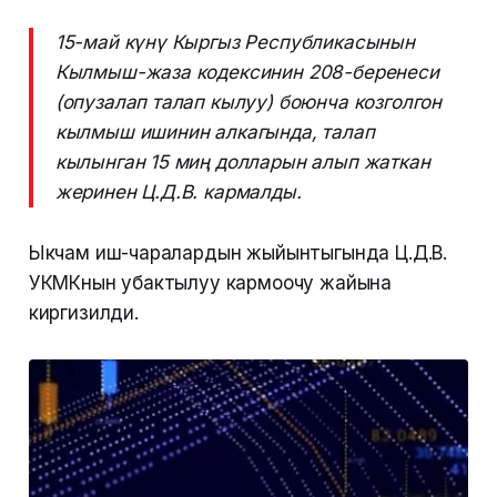
15-май күнү Кыргыз Республикасынын
Кылмыш-жаза кодексинин 208-беренеси
(опузалап талап кылуу) боюнча козголгон
кылмыш ишинин алкагында, талап
кылынган 15 миң долларын алып жаткан
жеринен Ц.Д.В. кармалды.
Ыкчам иш-чаралардын жыйынтыгында Ц.Д.В.
УКМКнын убактылуу кармоочу жайына
киргизилди.