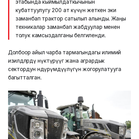
этабында кыймылдаткычынын
кубаттуулугу 200 ат күчүнө жеткен эки
заманбап трактор сатылып алынды. Жаңы
техникалар заманбап жабдуулар менен
толук камсыздалганы белгиленди.
Долбоор айыл чарба тармагындагы илимий
изилдөөлөрдү өнүктүрүүгө жана агрардык
сектордун өндүрүмдүүлүгүн жогорулатууга
багытталган.