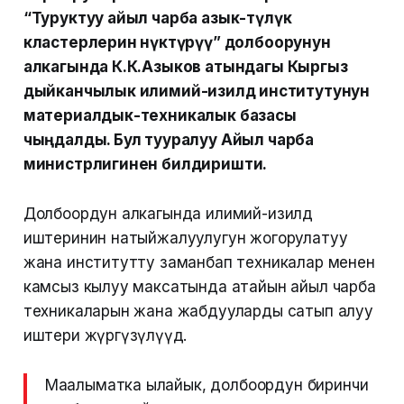
“Туруктуу айыл чарба азык-түлүк
кластерлерин өнүктүрүү” долбоорунун
алкагында К.К.Азыков атындагы Кыргыз
дыйканчылык илимий-изилдөө институтунун
материалдык-техникалык базасы
чыңдалды. Бул тууралуу Айыл чарба
министрлигинен билдиришти.
Долбоордун алкагында илимий-изилдөө
иштеринин натыйжалуулугун жогорулатуу
жана институтту заманбап техникалар менен
камсыз кылуу максатында атайын айыл чарба
техникаларын жана жабдууларды сатып алуу
иштери жүргүзүлүүдө.
Маалыматка ылайык, долбоордун биринчи