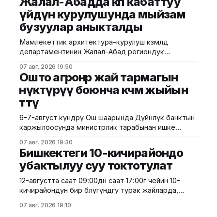
Жалал-Абадда көп кабаттуу
министрлигинин маалыматына ылайык, жол куруу
үйдүн курулушунда мыйзам
иштери №17 Жол эксплуатациялоо мекемеси
бузуулар аныкталды
тарабынан белгиленген графикке ылайык,
курулуштун сапат талаптарын сактоо менен
Мамлекеттик архитектура-курулуш көзөмөлдөө
жүргүзүлдү. Аталган жолдун жалпы 12 чакырымына
департаментинин Жалал-Абад региондук
башкармалыгы шаардагы көп кабаттуу турак жайга
07 авг. 2026 19:50
текшерүү жүргүздү. Бул тууралуу Курулуш
Ошто агроөнөр жай тармагын
министрлигинин басма сөз кызматы билдирди.
өнүктүрүү боюнча көчмө жыйын
Маалыматка ылайык, текшерүү Байзаков көчөсү, 46
өттү
дарегинде курулуп жаткан объектте өткөрүлүп,
техникалык талаптардын бузулганы аныкталды.
6-7-август күндөрү Ош шаарында Дүйнөлүк банктын
Белгиленгендей, курулуш иштери бекитилген
каржылоосунда министрлик тарабынан ишке
долбоордук документациядан четтөө менен
ашырылып жаткан "Ош облусунун жана Ош
жүргүзүлгөн. Ошондой эле
07 авг. 2026 19:30
шаарынын аймактык экономикалык өнүгүүсү"
Бишкектеги 10-кичирайондо
долбоорунун алкагында Өндүрүмдүү өнөктөштүк
убактылуу суу токтотулат
комитетинин көчмө жыйыны өттү. Бул тууралуу Айыл
чарба министрлигинен билдиришти. Жыйынга
12-августта саат 09:00дөн саат 17:00гө чейин 10-
министрдин орун басары Мирбек Дүйшеев жана
кичирайондун бир бөлүгүндөгү турак жайларда,
Комитеттин мүчөлөрү катышты. Көчмө жыйындын
мектептерде, мектепке чейинки билим берүү
07 авг. 2026 19:10
мекемелеринде, саламаттыкты сактоо