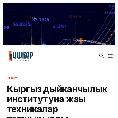
КООМ
Кыргыз дыйканчылык
институтуна жаңы
техникалар