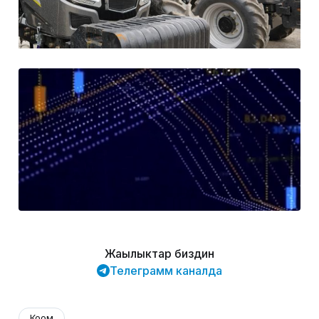
Жаңылыктар биздин
Телеграмм каналда
Коом