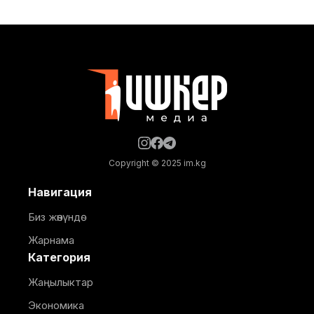
мекемелеринде, ошондой эле башка социалдык
жана өндүрүштүк объектилерде ичүүчү суу берүү
убактылуу токтотулат. Бишкек шаардык
мэриясынын маалыматына караганда, суу менен
жабдуунун убактылуу токтотулушу 10-
кичирайондогу откананын суу
Copyright © 2025 im.kg
Навигация
Биз жөнүндө
Жарнама
Категория
Жаңылыктар
Экономика