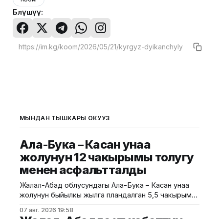
Бөлүшүү:
МЫНДАН ТЫШКАРЫ ОКУҢУЗ
Ала-Бука – Касан унаа
жолунун 12 чакырымы толугу
менен асфальтталды
Жалал-Абад облусундагы Ала-Бука – Касан унаа
жолунун быйылкы жылга пландалган 5,5 чакырым
тилкесине асфальт-бетон төшөө иштери толугу менен
07 авг. 2026 19:58
аяктады. Транспорт жана коммуникациялар