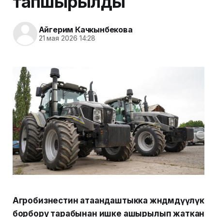
тапшырылды
Айгерим Качкынбекова
21 мая 2026 14:28
Агробизнестин атаандаштыкка жөндөмдүүлүк
борбору тарабынан ишке ашырылып жаткан