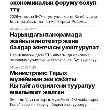
экономикалык форуму болуп
өттү
2026-жылдын 6-7-августунда Ысык-Көл облусунун
Бостери айылында өткөн VIII Кыргыз-Россия
экономикалык форуму болуп өтту. Иш-чара Евразия
09 авг. 2026 13:17
өкмөттөр аралык кеңешинин жыйынынын алкагында
Нарындагы панорамада
уюштурулуп, ага Кыргызстан менен Россиянын
жайкы кинотеатр жана
мамлекеттик органдарынын, бизнес
балдар аянтчасы уюштурулат
ишканаларынын, өнүктүрүү институттарынын жана
эксперттик коомчулуктун өкүлдөрү катышты.
Нарын шаарындагы РТС аймагында жайгашкан
Форумдун биринчи күнүнүн жыйынтыгында бир
панорама туристтик жайга айланат. Бул тууралуу
катар келишимдерге кол
калаа мэриясынан билдиришти. Маалыматка
09 авг. 2026 11:29
ылайык, Нарындын мэри Жылдызбек Беккелдиев
Министрлик: Тарых
"Сапат курулуш" ЖЧКсынын жетекчиси Валихан
музейинин эки кабаты
Жолбулаков менен жолугушуп, алдыдагы иштерди
Кытайга берилгени тууралуу
талкуулады. Долбоор сынак шартында жеке
ишкерге пайдаланууга берилип, аймакта жайкы
маалымат жалган
кинотеатр, сүрөт бурчу, балдар үчүн оюн аянтчасы
жана
Желеде Улуттук тарых музейинин 4-5-кабаттары
Кытай тарапка өткөрүлүп берилгени тууралуу
тараган маалыматтын чындыкка дал келбесин