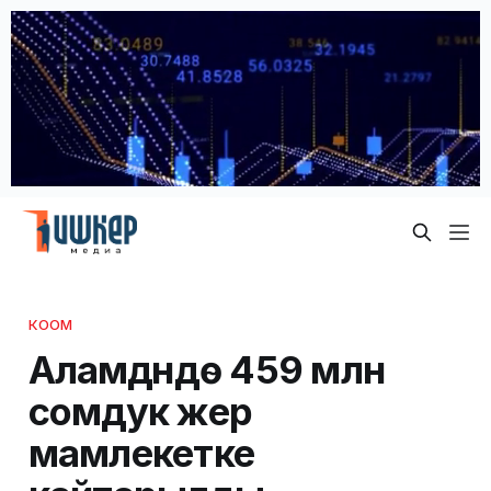
КООМ
Аламүдүндө 459 млн
сомдук жер
мамлекетке