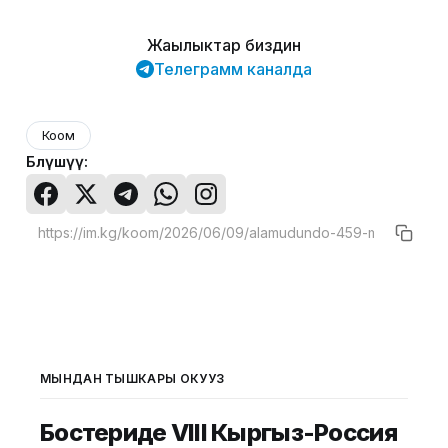
Жаңылыктар биздин
Телеграмм каналда
Коом
Бөлүшүү:
МЫНДАН ТЫШКАРЫ ОКУҢУЗ
Бостериде VIII Кыргыз-Россия