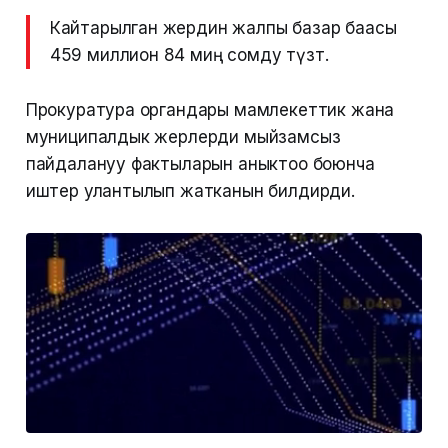
Кайтарылган жердин жалпы базар баасы
459 миллион 84 миң сомду түзөт.
Прокуратура органдары мамлекеттик жана
муниципалдык жерлерди мыйзамсыз
пайдалануу фактыларын аныктоо боюнча
иштер улантылып жатканын билдирди.