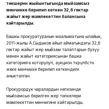
текшерүүнүн жыйынтыгында мыйзамсыз
менчикке берилип кеткен 32,6 гектар
жайыт жер мамлекеттин балансына
кайтарылды.
Башкы прокуратуранын маалыматына ылайык,
2011-жылы А.Сыдыков айыл аймагындагы 32,6
гектар жайыт жер мыйзам талаптарын бузуу
менен жайыт категориясынан башка
категорияга которулуп, аукцион өткөрүлбөстөн
жеке менчикке берилип кеткендиги
аныкталган.
Прокурордук чаралардын негизинде
мыйзамсыз берилген жер тилкелери
мамлекеттин менчигине кайтарылды.