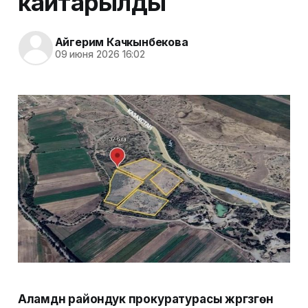
кайтарылды
Айгерим Качкынбекова
09 июня 2026 16:02
Аламүдүн райондук прокуратурасы жүргүзгөн