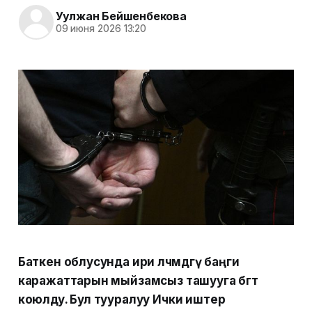
Уулжан Бейшенбекова
09 июня 2026 13:20
Баткен облусунда ири өлчөмдөгү баңги
каражаттарын мыйзамсыз ташууга бөгөт
коюлду. Бул тууралуу Ички иштер