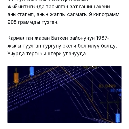
жыйынтыгында табылган зат гашиш экени
аныкталып, анын жалпы салмагы 9 килограмм
908 граммды түзгөн.
Кармалган жаран Баткен районунун 1987-
жылы туулган тургуну экени белгилүү болду.
Учурда тергөө иштери уланууда.