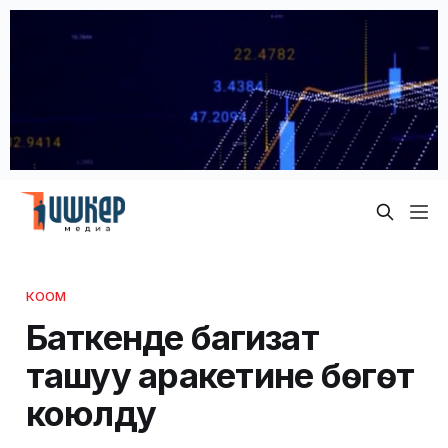
КООМ
Баткенде баңгизат
ташуу аракетине бөгөт
коюлду