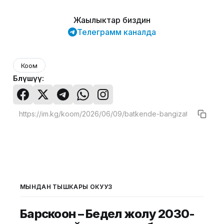
Жаңылыктар биздин
Телеграмм каналда
Коом
Бөлүшүү:
МЫНДАН ТЫШКАРЫ ОКУҢУЗ
Барскоон – Бедел жолу 2030-