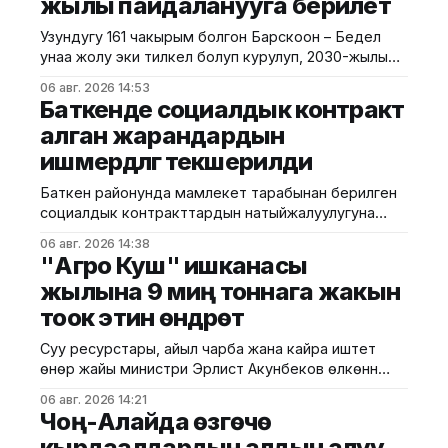
жылы пайдаланууга берилет
Узундугу 161 чакырым болгон Барскоон – Бедел
унаа жолу эки тилкелүү болуп курулуп, 2030-жылы
пайдаланууга берилери пландалууда. Бул тууралуу
06 авг. 2026 14:53
China Road and Bridge Corporation
Баткенде социалдык контракт
компаниясынан билдирди. Маалыматка
алган жарандардын
ылайык, жол деңиз деңгээлинен 3000 метрден
ишмердүүлүгү текшерилди
ашык бийиктиктеги татаал тоолуу аймак аркылуу
өтөт. Долбоордун алкагында 50дөн ашык көпүрө,
Баткен районунда мамлекет тарабынан берилген
анын ичинде үч ири көпүрө,
социалдык контракттардын натыйжалуулугуна
мониторинг жүргүзүлдү. Бул тууралуу Баткен райондук
06 авг. 2026 14:38
мамлекеттик администрациясынан билдиришти.
"Агро Куш" ишканасы
Маалыматка ылайык, район акиминин орун басары
жылына 9 миң тоннага жакын
Сүйүнбай Сатыбалдиев социалдык контракттын
тоок этин өндүрөт
негизинде колдоо алган жарандардын ишмердүүлүгү
менен таанышты. Мониторинг учурунда 100 миң
Суу ресурстары, айыл чарба жана кайра иштетүү
жана 150 миң сом өлчөмүндө каражат алган үй-
өнөр жайы министри Эрлист Акунбеков өлкөнүн
бүлөлөрдүн учурдагы иштери каралды.
канаттуулар чарбасындагы алдыңкы
06 авг. 2026 14:21
ишканалардын бири болгон "Агро Куш"
Чоң-Алайда өзгөчө
ЖЧКсынын өндүрүш ишмердүүлүгү менен таанышты.
кырдаалдардын алдын алуу