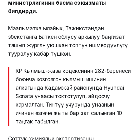
министрлигинин басма сөз кызматы
билдирди.
Маалыматка ылайык, Тажикстандан
Өзбекстанга Баткен облусу аркылуу баңгизат
ташып жүргөн уюшкан топтун ишмердүүлүгү
тууралуу кабар түшкөн.
КР Кылмыш-жаза кодексинин 282-беренеси
боюнча козголгон кылмыш ишинин
алкагында Кадамжай районунда Hyundai
Sonata унаасы токтотулуп, айдоочу
кармалган. Тинтүү учурунда унаанын
ичинен өзгөчө жыты бар зат салынган 10
таңгак табылган.
Соттук-химиялык экспертизанын