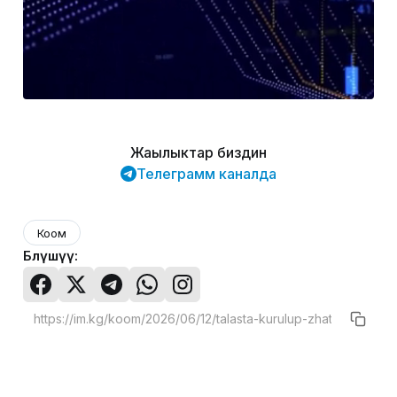
Жаңылыктар биздин
Телеграмм каналда
Коом
Бөлүшүү: