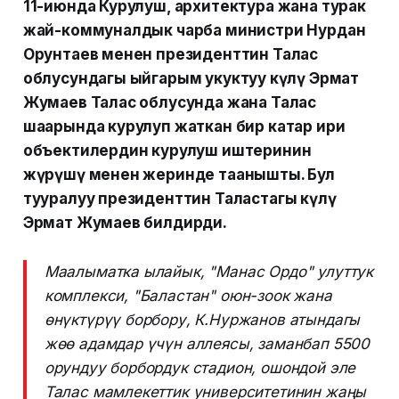
11-июнда Курулуш, архитектура жана турак
жай-коммуналдык чарба министри Нурдан
Орунтаев менен президенттин Талас
облусундагы ыйгарым укуктуу өкүлү Эрмат
Жумаев Талас облусунда жана Талас
шаарында курулуп жаткан бир катар ири
объектилердин курулуш иштеринин
жүрүшү менен жеринде таанышты. Бул
тууралуу президенттин Таластагы өкүлү
Эрмат Жумаев билдирди.
Маалыматка ылайык, "Манас Ордо" улуттук
комплекси, "Баластан" оюн-зоок жана
өнүктүрүү борбору, К.Нуржанов атындагы
жөө адамдар үчүн аллеясы, заманбап 5500
орундуу борбордук стадион, ошондой эле
Талас мамлекеттик университетинин жаңы