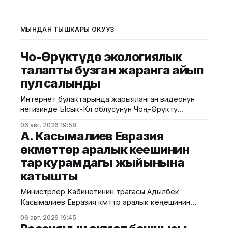
МЫНДАН ТЫШКАРЫ ОКУҢУЗ
Чоң-Өрүктүдө экологиялык
талапты бузган жаранга айып
пул салынды
Интернет булактарында жарыяланган видеонун
негизинде Ысык-Көл облусунун Чоң-Өрүктү
айылында таштанды калдыктарын белгиленбеген
06 авг. 2026 19:58
жерге төгүү фактысы аныкталды. Бул тууралуу
А. Касымалиев Евразия
Жаратылыш ресурстары, экология жана
өкмөттөр аралык кеңешинин
техникалык көзөмөл министрлигинен билдиришти.
тар курамдагы жыйынына
Маалыматка ылайык, Экологиялык жана
техникалык көзөмөл кызматынын Ысык-Көл
катышты
регионалдык башкармалыгынын тескөөчүлөрү
жүргүзгөн текшерүүдө экологиялык талаптарды
Министрлер Кабинетинин төрагасы Адылбек
бузган жаран аныкталган. Жыйынтыгында "Укук
Касымалиев Евразия өкмөттөр аралык кеңешинин
(ЕӨАК) тар курамдагы жыйынына катышты. Бул
06 авг. 2026 19:45
тууралуу Өкмөттүн басма сөз кызматынан