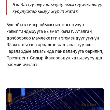
5 кабаттуу окуу кампусу сыяктуу маанилүү
курулуштар кызуу жүрүп жатат.
Бул объектилер аймактын жаңы жүзүн
калыптандырууга кызмат кылат. Аталган
долбоорлор мамлекеттин эгемендүүлүгүнүн
35 жылдыгына арналган салтанаттуу иш-
чаралардын алкагында пайдаланууга берилип,
Президент Садыр Жапаровдун катышуусунда
расмий ачылат.