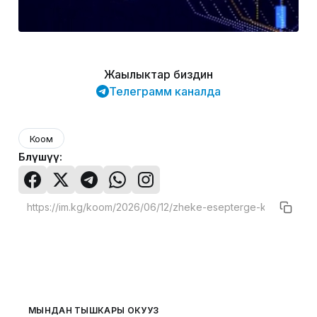
Жаңылыктар биздин
Телеграмм каналда
Коом
Бөлүшүү:
МЫНДАН ТЫШКАРЫ ОКУҢУЗ