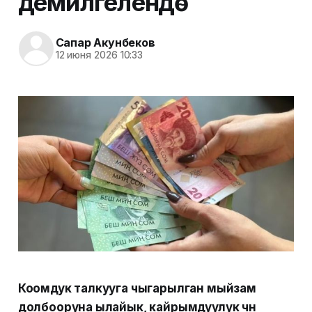
демилгеленүүдө
Сапар Акунбеков
12 июня 2026 10:33
Коомдук талкууга чыгарылган мыйзам
долбооруна ылайык, кайрымдуулук үчүн