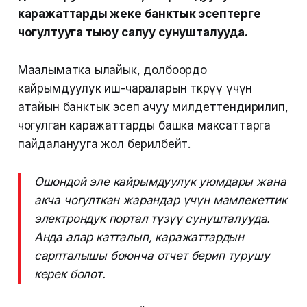
каражаттарды жеке банктык эсептерге
чогултууга тыюу салуу сунушталууда.
Маалыматка ылайык, долбоордо
кайрымдуулук иш-чараларын өткөрүү үчүн
атайын банктык эсеп ачуу милдеттендирилип,
чогулган каражаттарды башка максаттарга
пайдаланууга жол берилбейт.
Ошондой эле кайрымдуулук уюмдары жана
акча чогулткан жарандар үчүн мамлекеттик
электрондук портал түзүү сунушталууда.
Анда алар катталып, каражаттардын
сарпталышы боюнча отчет берип турушу
керек болот.