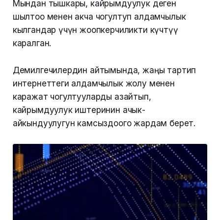
Мындан тышкары, кайрымдуулук деген
шылтоо менен акча чогултуп алдамчылык
кылгандар үчүн жоопкерчиликти күчөтүү
каралган.
Демилгечилердин айтымында, жаңы тартип
интернеттеги алдамчылык жолу менен
каражат чогултууларды азайтып,
кайрымдуулук иштеринин ачык-
айкындуулугун камсыздоого жардам берет.