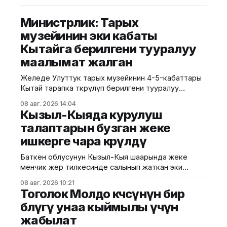
Министрлик: Тарых
музейинин эки кабаты
Кытайга берилгени тууралуу
маалымат жалган
Желеде Улуттук тарых музейинин 4-5-кабаттары
Кытай тарапка өткөрүлүп берилгени тууралуу
тараган маалыматтын чындыкка дал келбесин
08 авг. 2026 14:04
Маданият, маалымат жана жаштар саясаты
Кызыл-Кыяда курулуш
министрлиги билдирди. Министрликтин
талаптарын бузган жеке
маалыматына караганда, музейдин эч бир бөлүгү
ишкерге чара көрүлдү
чет өлкөлүк мекемелерге менчикке, ижарага же
туруктуу пайдаланууга берилген эмес.
Баткен облусунун Кызыл-Кыя шаарында жеке
Белгилегендей, “Гармония сулуулукту жаратат:
менчик жер тилкесинде салынып жаткан эки
Байыркы Кытай цивилизациясынын көркөм өнөр
кабаттуу соода борборунун курулушунда мыйзам
08 авг. 2026 10:21
бузуулар аныкталды. Бул тууралуу Курулуш,
Тоголок Молдо көчөсүнүн бир
архитектура жана турак жай-коммуналдык чарба
бөлүгү унаа кыймылы үчүн
министрлигинин басма сөз кызматы билдирди.
жабылат
Маалыматка ылайык, Кулатов көчөсүндө жайгашкан