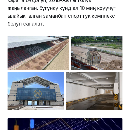
карата оңдолуп, 2018-жылы толук
жаңыланган. Бүгүнкү күндө ал 10 миң көрүүчүгө
ылайыкталган заманбап спорттук комплекс
болуп саналат.