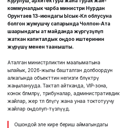
Курулуш, архитектура жана турак жай-
коммуналдык чарба министри Нурдан
Орунтаев 13-июндагы Ысык-Көл облусуна
болгон жумушчу сапарында Чолпон-Ата
шаарындагы ат майданда жүргүзүлүп
жаткан капиталдык оңдоо иштеринин
жүрүшү менен таанышты.
Аталган министрликтин маалыматына
ылайык, 2026-жылы башталган долбоордун
алкагында объекттин негизги бөлүктөрү
жаңыланууда. Тактап айтканда, VIP-зона,
конок бөлмөлөрү, трибуналар, административдик
жайлар, жер төлө бөлүгү жана унаа токтотуучу
жайлар оңдолуп-түзөлүүдө.
Ошондой эле кире бериш аймагындагы