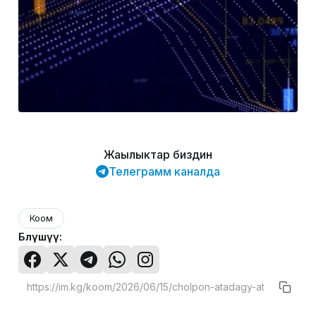
Жаңылыктар биздин
Телеграмм каналда
Коом
Бөлүшүү: