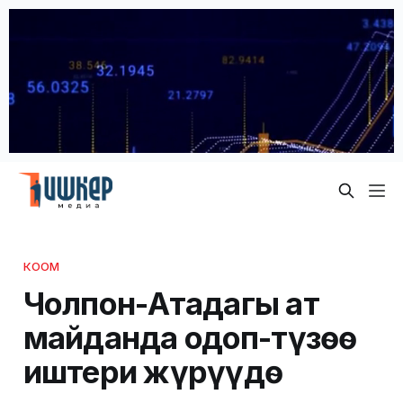
КООМ
Чолпон-Атадагы ат
майданда оңдоп-түзөө
иштери жүрүүдө