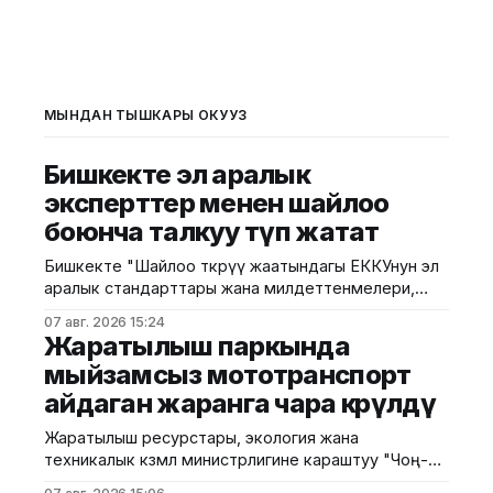
МЫНДАН ТЫШКАРЫ ОКУҢУЗ
Бишкекте эл аралык
эксперттер менен шайлоо
боюнча талкуу өтүп жатат
Бишкекте "Шайлоо өткөрүү жаатындагы ЕККУнун эл
аралык стандарттары жана милдеттенмелери,
шайлоо чөйрөсүндө Демократиялык институттар жана
07 авг. 2026 15:24
адам укуктары боюнча бюросунун сунуштарын
Жаратылыш паркында
ишке ашыруу" темасында эки күндүк тегерек үстөл
мыйзамсыз мототранспорт
өтүп жатат. БШКнын басма сөз кызматы
айдаган жаранга чара көрүлдү
билдиргендей, иш-чараны Борбордук шайлоо
комиссиясынын төрагасынын орун басары Лейла
Жаратылыш ресурстары, экология жана
Лурова ачып, өлкөдөгү шайлоо системасын
техникалык көзөмөл министрлигине караштуу "Чоң-
Кемин" мамлекеттик жаратылыш паркынын