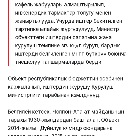
кафель жабуулары алмаштырылып,
инженердик тармактар толугу менен
жаңыртылууда. Учурда иштер бекитилген
тартипке ылайык жүргүзүлүүдө. Министр
объекттеги иштердин сапатына жана
курулуш темпине өзгөчө көңүл буруп, бардык
иштерди белгиленген мөөнөттө бүткөрүү боюнча
тиешелүү тапшырмаларды берди.
Объект республикалык бюджеттин эсебинен
каржыланып, иштердин жүрүшү Курулуш
министрлиги тарабынан көзөмөлдөнүүдө.
Белгилей кетсек, Чолпон-Ата ат майданынын
тарыхы 1930-жылдардан башталат. Объект
2014-жылы I Дүйнөлүк көчмөндөр оюндарына