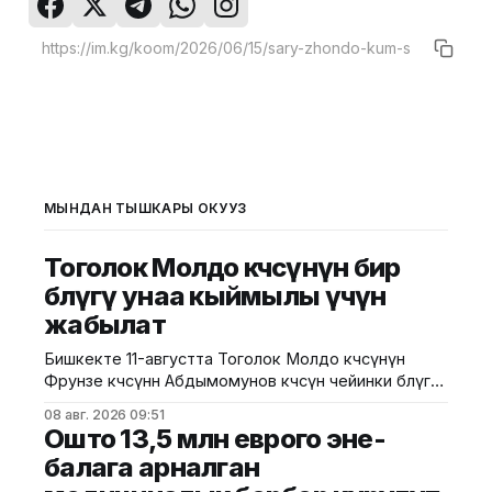
МЫНДАН ТЫШКАРЫ ОКУҢУЗ
Тоголок Молдо көчөсүнүн бир
бөлүгү унаа кыймылы үчүн
жабылат
Бишкекте 11-августта Тоголок Молдо көчөсүнүн
Фрунзе көчөсүнөн Абдымомунов көчөсүнө чейинки бөлүгү
унаа кыймылы үчүн убактылуу жабылат. Калаа
08 авг. 2026 09:51
мэриясынын билдиришкендей, аталган тилкеде
Ошто 13,5 млн еврого эне-
бул убакта курулуш иштери жүргүзүлөт. Ал эми
балага арналган
Фрунзе жана Панфилов көчөлөрүнүн кесилиши
кайрадан унаалар үчүн ачылат. Мэрия