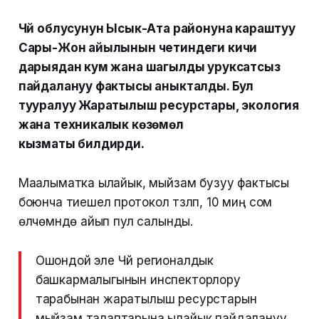
Чүй облусунун Ысык-Ата районуна караштуу
Сары-Жон айылынын четиндеги кичи
дарыядан кум жана шагылды уруксатсыз
пайдалануу фактысы аныкталды. Бул
тууралуу Жаратылыш ресурстары, экология
жана техникалык көзөмөл
кызматы билдирди.
Маалыматка ылайык, мыйзам бузуу фактысы
боюнча тиешелүү протокол түзүлүп, 10 миң сом
өлчөмүндө айып пул салынды.
Ошондой эле Чүй регионалдык
башкармалыгынын инспекторлору
тарабынан жаратылыш ресурстарын
мыйзам талаптарына ылайык пайдалануу