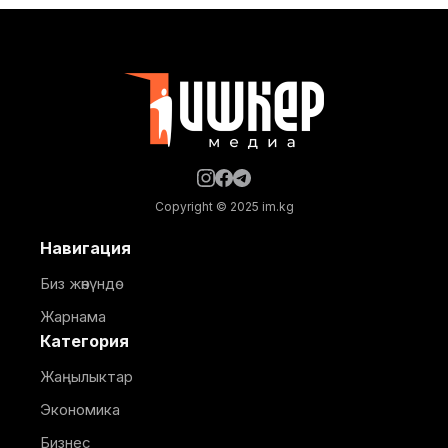
тарабынан белгиленген графикке ылайык,
курулуштун сапат талаптарын сактоо менен
жүргүзүлдү. Аталган жолдун жалпы 12 чакырымына
Copyright © 2025 im.kg
Навигация
Биз жөнүндө
Жарнама
Категория
Жаңылыктар
Экономика
Бизнес