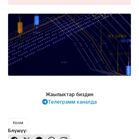
Жаңылыктар биздин
Телеграмм каналда
Коом
Бөлүшүү: