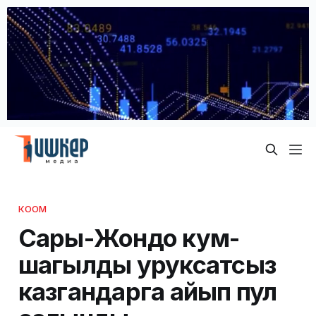
КООМ
Сары-Жондо кум-
шагылды уруксатсыз
казгандарга айып пул