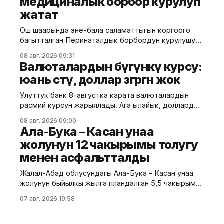
медициналык борбор курулуп
айдоочуларды жол кыймылындагы убактылуу
жатат
өзгөрүүлөрдү эске алып, жол белгилеринин
талаптарын так
Ош шаарында эне-бала саламаттыгын коргоого
багытталган Перинаталдык борбордун курулушу
башталды. Бул тууралуу Саламаттык сактоо
08 авг. 2026 09:31
министрлигинин басма сөз кызматы билдирди.
Валюталардын бүгүнкү курсу:
Маалыматка ылайык, долбоор Германиянын
юань өстү, доллар өзгөргөн жок
өнүктүрүү банкынын (KfW) 13,5 млн евро өлчөмүндөгү
гранттык каражатынын эсебинен ишке
Улуттук банк 8-августка карата валюталардын
ашырылууда. Аталган борбор 249 орунга
расмий курсун жарыялады. Ага ылайык, доллардын
ылайыкталып, кош бойлуу аялдарга, төрөттөн кийинки
курсу өзгөрүүсүз, тагыраагы 87,4500 сом бойдон
энелерге жана ымыркайларга
08 авг. 2026 09:00
калды. Евро 100,9435 сомдон 100,7730 сомго
Ала-Бука – Касан унаа
түшүп, 0,17%га төмөндөдү. Ал эми рублдин курсу
жолунун 12 чакырымы толугу
1,0652 сом деп белгиленип, 1,36%га түштү. Теңге
менен асфальтталды
болсо 0,1871 сомдон
Жалал-Абад облусундагы Ала-Бука – Касан унаа
жолунун быйылкы жылга пландалган 5,5 чакырым
тилкесине асфальт-бетон төшөө иштери толугу менен
07 авг. 2026 19:58
аяктады. Транспорт жана коммуникациялар
министрлигинин маалыматына ылайык, жол куруу
иштери №17 Жол эксплуатациялоо мекемеси