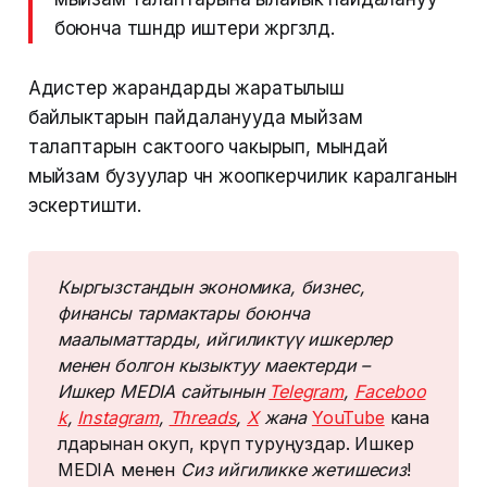
боюнча түшүндүрүү иштери жүргүзүлдү.
Адистер жарандарды жаратылыш
байлыктарын пайдаланууда мыйзам
талаптарын сактоого чакырып, мындай
мыйзам бузуулар үчүн жоопкерчилик каралганын
эскертишти.
Кыргызстандын экономика, бизнес, 
финансы тармактары боюнча 
маалыматтарды, ийгиликтүү ишкерлер 
менен болгон кызыктуу маектерди – 
Ишкер MEDIA сайтынын 
Telegram
, 
Faceboo
k
, 
Instagram
, 
Threads
, 
Х
 жана 
YouTube
кана
лдарынан окуп, көрүп туруңуздар. Ишкер
MEDIA менен
 Сиз ийгиликке жетишесиз
!