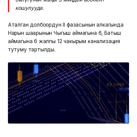
кошулууда.
Аталган долбоордун II фазасынын алкагында
Нарын шаарынын Чыгыш аймагына 6, Батыш
аймагына 6 жалпы 12 чакырым канализация
тутуму тартылды.