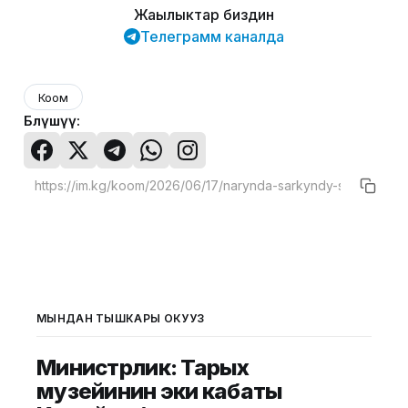
Жаңылыктар биздин
Телеграмм каналда
Коом
Бөлүшүү:
МЫНДАН ТЫШКАРЫ ОКУҢУЗ
Министрлик: Тарых
музейинин эки кабаты