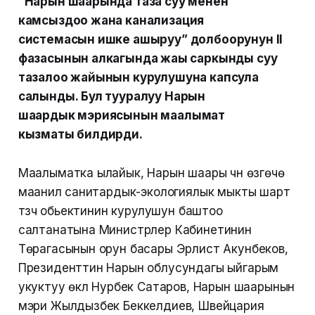
“Нарын шаарында таза суу менен
камсыздоо жана канализация
системасын ишке ашыруу” долбоорунун II
фазасынын алкагында жаңы саркынды суу
тазалоо жайынын курулушуна капсула
салынды. Бул тууралуу Нарын
шаардык мэриясынын маалымат
кызматы билдирди.
Маалыматка ылайык, Нарын шаары үчүн өзгөчө
маанилүү санитардык-экологиялык мыкты шарт
түзүүчү обьектинин курулушун баштоо
салтанатына Министрлер Кабинетинин
Төрагасынын орун басары Эрлист Акунбеков,
Президенттин Нарын облусундагы ыйгарым
укуктуу өкүлү Нурбек Сатаров, Нарын шаарынын
мэри Жылдызбек Беккелдиев, Швейцария