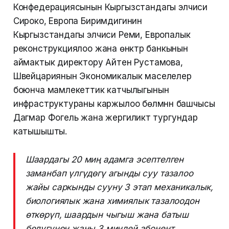
Конфедерациясынын Кыргызстандагы элчиси
Сироко, Европа Биримдигинин
Кыргызстандагы элчиси Реми, Европалык
реконструкциялоо жана өнүктүрүү банкынын
аймактык директору Айтен Рустамова,
Швейцариянын Экономикалык маселелер
боюнча мамлекеттик катчылыгынын
инфраструктураны каржылоо бөлүмүнүн башчысы
Дагмар Фогель жана жергиликтүү тургундар
катышышты.
Шаардагы 20 миң адамга эсептелген
заманбап үлгүдөгү агынды суу тазалоо
жайы саркынды сууну 3 этап механикалык,
биологиялык жана химиялык тазалоодон
өткөрүп, шаардын чыгыш жана батыш
бөлүгүнөн жаңы 3 миңдей абонент