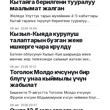
Кытайга берилгени тууралуу
маалымат жалган
Желеде Улуттук тарых музейинин 4-5-кабаттары
Кытай тарапка өткөрүлүп берилгени тууралуу
тараган маалыматтын чындыкка дал келбесин
08 авг. 2026 14:04
Маданият, маалымат жана жаштар саясаты
Кызыл-Кыяда курулуш
министрлиги билдирди. Министрликтин
талаптарын бузган жеке
маалыматына караганда, музейдин эч бир бөлүгү
ишкерге чара көрүлдү
чет өлкөлүк мекемелерге менчикке, ижарага же
туруктуу пайдаланууга берилген эмес.
Баткен облусунун Кызыл-Кыя шаарында жеке
Белгилегендей, “Гармония сулуулукту жаратат:
менчик жер тилкесинде салынып жаткан эки
Байыркы Кытай цивилизациясынын көркөм өнөр
кабаттуу соода борборунун курулушунда мыйзам
08 авг. 2026 10:21
бузуулар аныкталды. Бул тууралуу Курулуш,
Тоголок Молдо көчөсүнүн бир
архитектура жана турак жай-коммуналдык чарба
бөлүгү унаа кыймылы үчүн
министрлигинин басма сөз кызматы билдирди.
жабылат
Маалыматка ылайык, Кулатов көчөсүндө жайгашкан
объекттеги иштер тиешелүү уруксат берүүчү
Бишкекте 11-августта Тоголок Молдо көчөсүнүн
жана долбоордук документтер таризделбестен
Фрунзе көчөсүнөн Абдымомунов көчөсүнө чейинки бөлүгү
жүргүзүлгөн. Жер казууда
унаа кыймылы үчүн убактылуу жабылат. Калаа
08 авг. 2026 09:51
мэриясынын билдиришкендей, аталган тилкеде