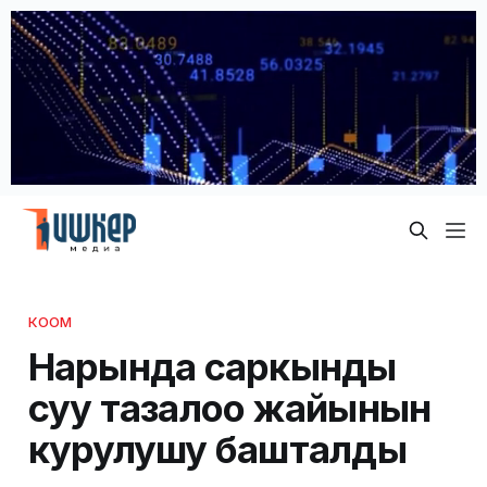
КООМ
Нарында саркынды
суу тазалоо жайынын
курулушу башталды