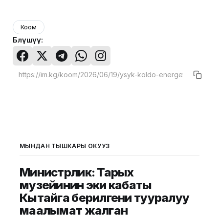
Коом
Бөлүшүү:
МЫНДАН ТЫШКАРЫ ОКУҢУЗ
Министрлик: Тарых
музейинин эки кабаты
Кытайга берилгени тууралуу
маалымат жалган