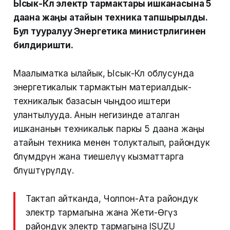
Ысык-Көл электр тармактары ишканасына 5
даана жаңы атайын техника тапшырылды.
Бул тууралуу Энергетика министрлигинен
билдиришти.
Маалыматка ылайык, Ысык-Көл облусунда
энергетикалык тармактын материалдык-
техникалык базасын чыңдоо иштери
улантылууда. Анын негизинде аталган
ишкананын техникалык паркы 5 даана жаңы
атайын техника менен толукталып, райондук
бөлүмдөрүнө жана тиешелүү кызматтарга
бөлүштүрүлдү.
Тактап айтканда, Чолпон-Ата райондук
электр тармагына жана Жети-Өгүз
райондук электр тармагына ISUZU