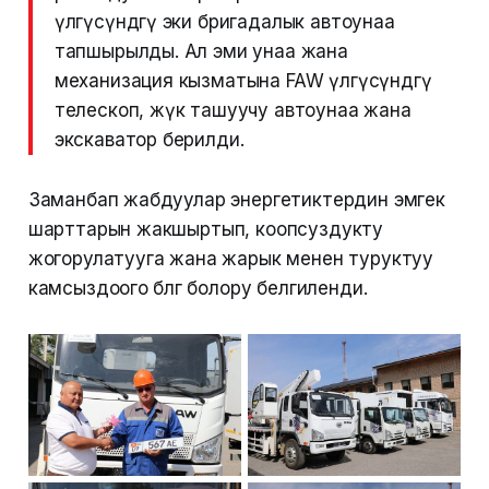
үлгүсүндөгү эки бригадалык автоунаа
тапшырылды. Ал эми унаа жана
механизация кызматына FAW үлгүсүндөгү
телескоп, жүк ташуучу автоунаа жана
экскаватор берилди.
Заманбап жабдуулар энергетиктердин эмгек
шарттарын жакшыртып, коопсуздукту
жогорулатууга жана жарык менен туруктуу
камсыздоого өбөлгө болору белгиленди.