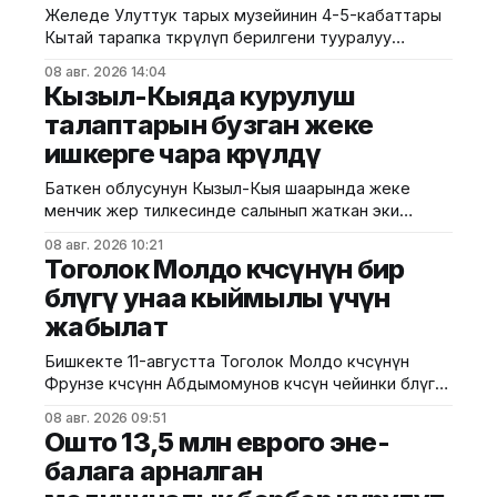
Желеде Улуттук тарых музейинин 4-5-кабаттары
Кытай тарапка өткөрүлүп берилгени тууралуу
тараган маалыматтын чындыкка дал келбесин
08 авг. 2026 14:04
Маданият, маалымат жана жаштар саясаты
Кызыл-Кыяда курулуш
министрлиги билдирди. Министрликтин
талаптарын бузган жеке
маалыматына караганда, музейдин эч бир бөлүгү
ишкерге чара көрүлдү
чет өлкөлүк мекемелерге менчикке, ижарага же
туруктуу пайдаланууга берилген эмес.
Баткен облусунун Кызыл-Кыя шаарында жеке
Белгилегендей, “Гармония сулуулукту жаратат:
менчик жер тилкесинде салынып жаткан эки
Байыркы Кытай цивилизациясынын көркөм өнөр
кабаттуу соода борборунун курулушунда мыйзам
08 авг. 2026 10:21
бузуулар аныкталды. Бул тууралуу Курулуш,
Тоголок Молдо көчөсүнүн бир
архитектура жана турак жай-коммуналдык чарба
бөлүгү унаа кыймылы үчүн
министрлигинин басма сөз кызматы билдирди.
жабылат
Маалыматка ылайык, Кулатов көчөсүндө жайгашкан
объекттеги иштер тиешелүү уруксат берүүчү
Бишкекте 11-августта Тоголок Молдо көчөсүнүн
жана долбоордук документтер таризделбестен
Фрунзе көчөсүнөн Абдымомунов көчөсүнө чейинки бөлүгү
жүргүзүлгөн. Жер казууда
унаа кыймылы үчүн убактылуу жабылат. Калаа
08 авг. 2026 09:51
мэриясынын билдиришкендей, аталган тилкеде
Ошто 13,5 млн еврого эне-
бул убакта курулуш иштери жүргүзүлөт. Ал эми
балага арналган
Фрунзе жана Панфилов көчөлөрүнүн кесилиши
кайрадан унаалар үчүн ачылат. Мэрия