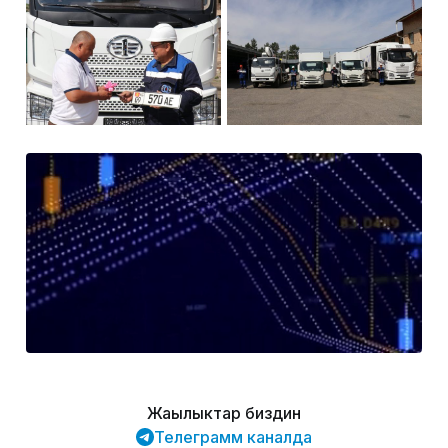
Жаңылыктар биздин
Телеграмм каналда