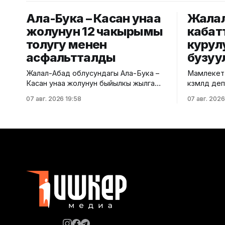
Ала-Бука – Касан унаа
Жалал
жолунун 12 чакырымы
кабат
толугу менен
курул
асфальтталды
бузуу
Жалал-Абад облусундагы Ала-Бука –
Мамлекетт
Касан унаа жолунун быйылкы жылга
көзөмөлдөө
пландалган 5,5 чакырым тилкесине
региондук
07 авг. 2026 19:58
07 авг. 2026
асфальт-бетон төшөө иштери толугу
көп кабатт
менен аяктады. Транспорт жана
жүргүздү.
коммуникациялар министрлигинин
министрли
маалыматына ылайык, жол куруу
билдирди. Маалыматка ылайык
иштери №17 Жол эксплуатациялоо
текшерүү Б
мекемеси тарабынан белгиленген
дарегинде
графикке ылайык, курулуштун сапат
өткөрүлүп,
талаптарын сактоо менен жүргүзүлдү.
бузулганы
Аталган жолдун жалпы 12 чакырымына
Белгиленг
бекитилге
документа
жүргүзүлг