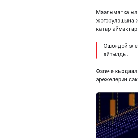
Маалыматка ыла
жогорулашына жа
катар аймактары
Ошондой эле б
айтылды.
Өзгөчө кырдаал
эрежелерин сак