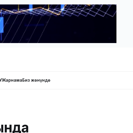
У
Жарнама
Биз жөнүндө
ында