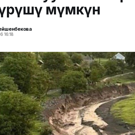
жүрүшү мүмкүн
ейшенбекова
6 16:18