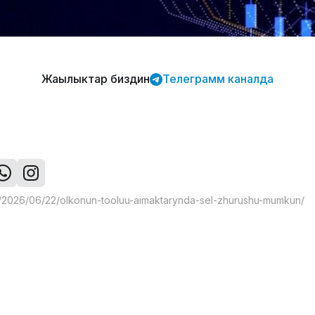
Жаңылыктар биздин
Телеграмм каналда