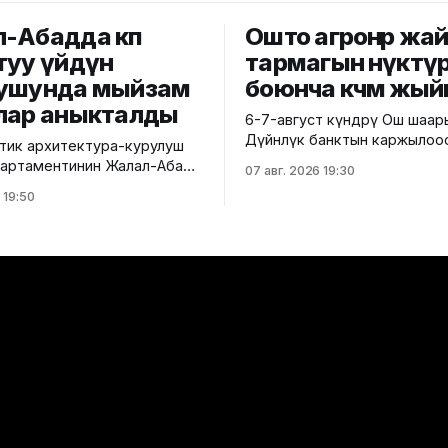
-Абадда көп
Ошто агроөнөр жа
туу үйдүн
тармагын өнүктү
ушунда мыйзам
боюнча көчмө жый
лар аныкталды
6-7-август күндөрү Ош шаа
Дүйнөлүк банктын каржылоо
ик архитектура-курулуш
министрлик тарабынан ишк
 департаментинин Жалал-Абад
07 авг. 2026 19:30
ашырылып жаткан "Ош облу
 башкармалыгы шаардагы
 19:50
жана Ош шаарынын аймакты
уу турак жайга текшерүү
экономикалык өнүгүүсү" до
 Бул тууралуу Курулуш
алкагында Өндүрүмдүү өнөктө
гинин басма сөз кызматы
комитетинин көчмө жыйыны өтт
,
тууралуу Айыл чарба минис
айзаков көчөсү, 46
билдиришти. Жыйынга министрдин
 курулуп жаткан объектте
орун басары Мирбек Дүйше
 техникалык талаптардын
Комитеттин мүчөлөрү катышты. Кө
 аныкталды.
жыйындын
ендей, курулуш иштери
н долбоордук
циядан четтөө менен
өн. Ошондой эле