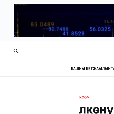
БАШКЫ БЕТ
ЖАҢЫЛЫКТ
КООМ
Өлкөн