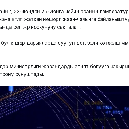
йык, 22-июндан 25-июнга чейин абанын температу
на күтүлүп жаткан нөшөрлүү жаан-чачынга байланыштуу
нда сел жүрүү коркунучу сакталат.
ул күндөрү дарыяларда суунун деңгээли көтөрүлүшү мүм
дар министрлиги жарандарды этият болууга чакыры
тоону сунуштады.