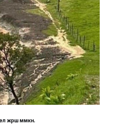
үрүшү мүмкүн.