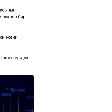
расынын
 өлкөнүн бир
күн экени
п, коопсуздук