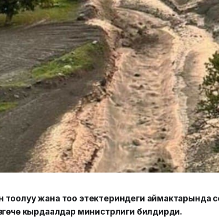
тоолуу жана тоо этектериндеги аймактарында сел ж
Өзгөчө кырдаалдар министрлиги билдирди.