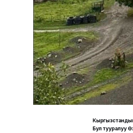
Кыргызстандын 
Бул тууралуу 