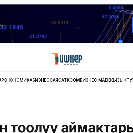
АР
ЭКОНОМИКА
БИЗНЕС
САЯСАТ
КООМ
БИЗНЕС МАЕК
КЫЗЫКТУ
үн тоолуу аймактар