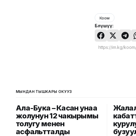
Коом
Бөлүшүү:
МЫНДАН ТЫШКАРЫ ОКУҢУЗ
Ала-Бука – Касан унаа
Жалал
жолунун 12 чакырымы
кабат
толугу менен
курул
асфальтталды
бузуу