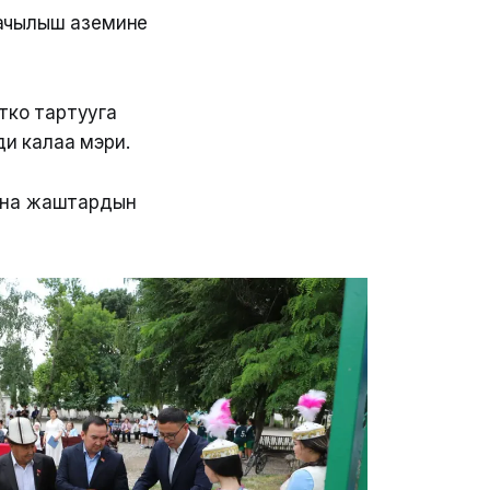
 ачылыш аземине
тко тартууга
и калаа мэри.
ана жаштардын