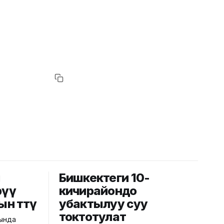
й
Бишкектеги 10-
рүү
кичирайондо
ын өттү
убактылуу суу
токтотулат
рында