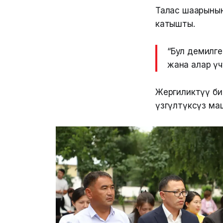
Талас шаарынын
катышты.
“Бул демилг
жана алар үч
Жергиликтүү би
үзгүлтүксүз ма