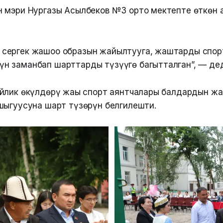
 мэри Нургазы Асылбеков №3 орто мектепте өткөн
е сергек жашоо образын жайылтууга, жаштарды спор
үн заманбап шарттарды түзүүгө багытталган”, — дед
йлик өкүлдөрү жаңы спорт аянтчалары балдардын ж
шыгуусуна шарт түзөрүн белгилешти.