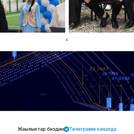
с
Жаңылыктар биздин
Телеграмм каналда