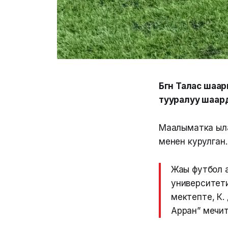
Бүгүн Талас ша
тууралуу шаар
Маалыматка ыла
менен курулган.
Жаңы футбол
университети
мектепте, К
Арран” мечи