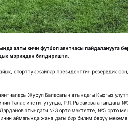
арында алты кичи футбол аянтчасы пайдаланууга бе
дык мэриядан билдиришти.
йык, спорттук жайлар президенттин резервдик фон
 аянтчалары Жусуп Баласагын атындагы Кыргыз улут
нин Талас институтунда, Р.Я. Рысакова атындагы №
. Дарданов атындагы №3 орто мектепте, №5 орто ме
тинин аймагында жана дагы бир билим берүү мекеме