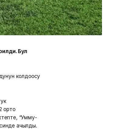
рилди. Бул
дунун колдоосу
тук
2 орто
ктепте, “Умму-
синде ачылды.