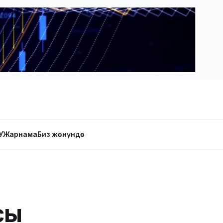
У
Жарнама
Биз жөнүндө
сы