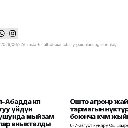
-Абадда көп
Ошто агроөнөр жа
туу үйдүн
тармагын өнүктү
ушунда мыйзам
боюнча көчмө жый
лар аныкталды
6-7-август күндөрү Ош шаа