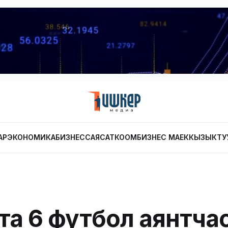
АР
ЭКОНОМИКА
БИЗНЕС
САЯСАТ
КООМ
БИЗНЕС МАЕК
КЫЗЫКТУ
та 6 футбол аянтча