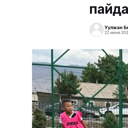
пайда
Уулжан Б
22 июня 202