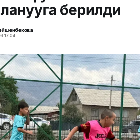
ланууга берилди
ейшенбекова
6 17:04