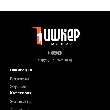
ресурстары, экология жана техникалык көзөмөл
министрлигинен билдиришкендей, мончонун
тиешелүү уруксат берүүчү документтери жок иштеп
жатканы аныкталды. Натыйжада объекттин ээси
бардык зарыл документтерди алганга чейин
ишмердүүлүгүн убактылуу токтотту. Мындан тышкары,
Аламүдүн
Copyright © 2025 im.kg
Навигация
Биз жөнүндө
Жарнама
Категория
Жаңылыктар
Экономика