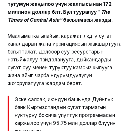
тутумун жаңылоо үчүн жалпысынан 172
миллион доллар бөлөт. Бул тууралуу "
The
Times of Central Asia"
басылмасы жазды.
Маалыматка ылайык, каражат өлкөдөгү сугат
каналдарын жана ирригациясын жакшыртууга
багытталат. Долбоор суу ресурстарын
натыйжалуу пайдаланууга, дыйкандарды
сугат суу менен туруктуу камсыз кылууга
жана айыл чарба өндүрүмдүүлүгүн
жогорулатууга жардам берет.
Эске салсак, июндун башында Дүйнөлүк
банк Кыргызстандын сугат тармагын
өнүктүрүү боюнча улуттук программасын
каржылоо үчүн 95,75 млн доллар бөлүүнү