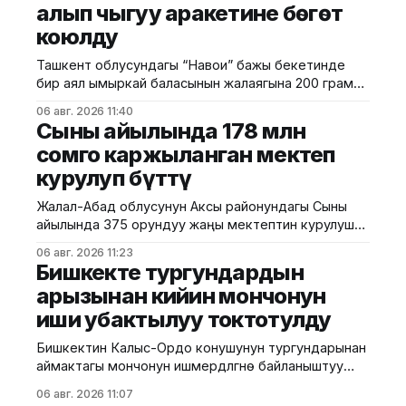
алып чыгуу аракетине бөгөт
текшерүүдө малчылар "Жашыл Учкун" муниципалдык
ишканасы бекиткен тартипти сактайбай, өрөөндөгү
коюлду
жаздоо жана кыштоо жайыттарына мал жаюуну
Ташкент облусундагы “Навои” бажы бекетинде
бир аял ымыркай баласынын жалаягына 200 грамм
салмактагы эки алтын куйманы аткезчилик жол
06 авг. 2026 11:40
менен алып өтүүгө аракет кылгандыгы үчүн кармалды.
Сыны айылында 178 млн
Бул тууралуу Өзбек Республикасынын бажы
сомго каржыланган мектеп
комитетинен кабарлашты. Баласынын жалаягына
курулуп бүттү
катылган алтындан сырткары, кармалган аялдын
жанында бажы көзөмөлүнө декларацияланбаган -
Жалал-Абад облусунун Аксы районундагы Сыны
70 гр салмактагы зер буюмдар табылган. Алдын
айылында 375 орундуу жаңы мектептин курулушу
аяктады. Бул тууралуу Курулуш министрлигинин
06 авг. 2026 11:23
басма сөз кызматы билдирди. Маалыматка
Бишкекте тургундардын
ылайык, долбоор республикалык казынадан
арызынан кийин мончонун
каржыланып, анын жалпы наркы 178 млн сомду түздү.
иши убактылуу токтотулду
Мектептин курулушу 2025-жылы июлда башталган.
Бүгүнкү күндө эки кабаттуу заманбап билим берүү
Бишкектин Калыс-Ордо конушунун тургундарынан
имараты толугу менен
аймактагы мончонун ишмердүүлүгүнө байланыштуу
арыз түшүп, Экологиялык жана техникалык көзөмөл
06 авг. 2026 11:07
кызматы текшерүү иштерин жүргүздү. Жаратылыш