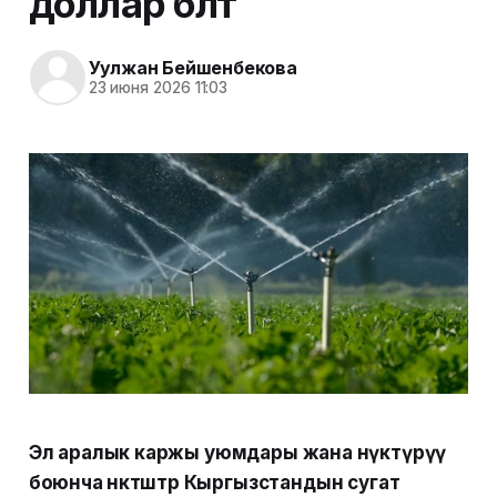
доллар бөлөт
Уулжан Бейшенбекова
23 июня 2026 11:03
Эл аралык каржы уюмдары жана өнүктүрүү
боюнча өнөктөштөр Кыргызстандын сугат