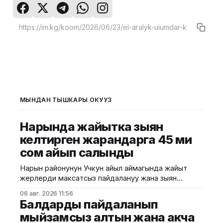
МЫНДАН ТЫШКАРЫ ОКУҢУЗ
Нарында жайытка зыян
келтирген жарандарга 45 миң
сом айып салынды
Нарын районунун Учкун айыл аймагында жайыт
жерлерди максатсыз пайдалануу жана зыян
келтирүү фактылары аныкталды. Бул тууралуу Айыл
06 авг. 2026 11:56
чарба министрлигинин басма сөз кызматы
Балдарды пайдаланып
билдирди. Жерди жана сууну көзөмөлдөө боюнча
мыйзамсыз алтын жана акча
кызматтын аймактык башкармалыгы жүргүзгөн