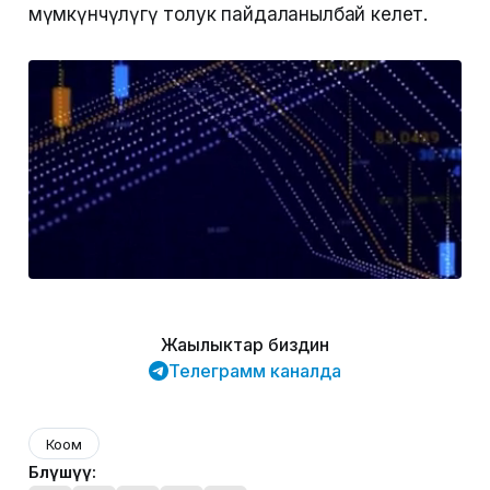
мүмкүнчүлүгү толук пайдаланылбай келет.
Жаңылыктар биздин
Телеграмм каналда
Коом
Бөлүшүү: