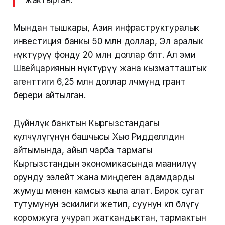
жактырган.
Мындан тышкары, Азия инфраструктуралык
инвестиция банкы 50 млн доллар, Эл аралык
өнүктүрүү фонду 20 млн доллар бөлөт. Ал эми
Швейцариянын өнүктүрүү жана кызматташтык
агенттиги 6,25 млн доллар өлчөмүндө грант
берери айтылган.
Дүйнөлүк банктын Кыргызстандагы
өкүлчүлүгүнүн башчысы Хью Ридделлдин
айтымында, айыл чарба тармагы
Кыргызстандын экономикасында маанилүү
орунду ээлейт жана миңдеген адамдарды
жумуш менен камсыз кыла алат. Бирок сугат
тутумунун эскилиги жетип, суунун көп бөлүгү
коромжуга учурап жаткандыктан, тармактын