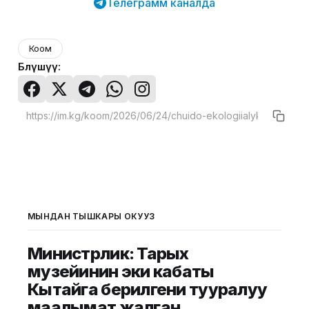
Телеграмм каналда
Коом
Бөлүшүү:
МЫНДАН ТЫШКАРЫ ОКУҢУЗ
Министрлик: Тарых
музейинин эки кабаты
Кытайга берилгени тууралуу
маалымат жалган