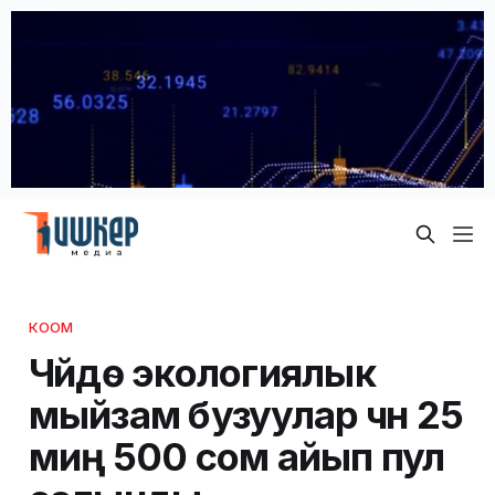
КООМ
Чүйдө экологиялык
мыйзам бузуулар үчүн 25
миң 500 сом айып пул