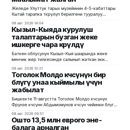
Желеде Улуттук тарых музейинин 4-5-кабаттары
Кытай тарапка өткөрүлүп берилгени тууралуу
тараган маалыматтын чындыкка дал келбесин
08 авг. 2026 14:04
Маданият, маалымат жана жаштар саясаты
Кызыл-Кыяда курулуш
министрлиги билдирди. Министрликтин
талаптарын бузган жеке
маалыматына караганда, музейдин эч бир бөлүгү
ишкерге чара көрүлдү
чет өлкөлүк мекемелерге менчикке, ижарага же
туруктуу пайдаланууга берилген эмес.
Баткен облусунун Кызыл-Кыя шаарында жеке
Белгилегендей, “Гармония сулуулукту жаратат:
менчик жер тилкесинде салынып жаткан эки
Байыркы Кытай цивилизациясынын көркөм өнөр
кабаттуу соода борборунун курулушунда мыйзам
08 авг. 2026 10:21
бузуулар аныкталды. Бул тууралуу Курулуш,
Тоголок Молдо көчөсүнүн бир
архитектура жана турак жай-коммуналдык чарба
бөлүгү унаа кыймылы үчүн
министрлигинин басма сөз кызматы билдирди.
жабылат
Маалыматка ылайык, Кулатов көчөсүндө жайгашкан
объекттеги иштер тиешелүү уруксат берүүчү
Бишкекте 11-августта Тоголок Молдо көчөсүнүн
жана долбоордук документтер таризделбестен
Фрунзе көчөсүнөн Абдымомунов көчөсүнө чейинки бөлүгү
жүргүзүлгөн. Жер казууда
унаа кыймылы үчүн убактылуу жабылат. Калаа
08 авг. 2026 09:51
мэриясынын билдиришкендей, аталган тилкеде
Ошто 13,5 млн еврого эне-
бул убакта курулуш иштери жүргүзүлөт. Ал эми
балага арналган
Фрунзе жана Панфилов көчөлөрүнүн кесилиши