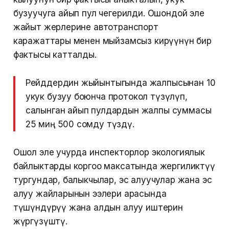
бузуучуга айып пул чегерилди. Ошондой эле
жайыт жерлерине автотранспорт
каражаттары менен мыйзамсыз кирүүнүн бир
фактысы катталды.
Рейддердин жыйынтыгында жалпысынан 10
укук бузуу боюнча протокол түзүлүп,
салынган айып пулдардын жалпы суммасы
25 миң 500 сомду түздү.
Ошол эле учурда инспекторлор экологиялык
байлыктарды коргоо максатында жергиликтүү
тургундар, балыкчылар, эс алуучулар жана эс
алуу жайларынын ээлери арасында
түшүндүрүү жана алдын алуу иштерин
жүргүзүштү.