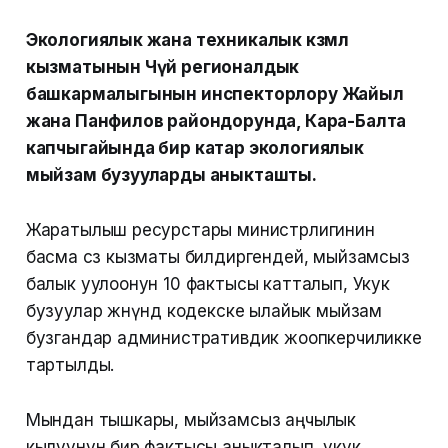
Экологиялык жана техникалык көзөмөл
кызматынын Чүй регионалдык
башкармалыгынын инспекторлору Жайыл
жана Панфилов райондорунда, Кара-Балта
капчыгайында бир катар экологиялык
мыйзам бузууларды аныкташты.
Жаратылыш ресурстары министрлигинин
басма сөз кызматы билдиргендей, мыйзамсыз
балык уулоонун 10 фактысы катталып, Укук
бузуулар жөнүндө кодекске ылайык мыйзам
бузгандар административдик жоопкерчиликке
тартылды.
Мындан тышкары, мыйзамсыз аңчылык
кылуунун бир фактысы аныкталып, укук