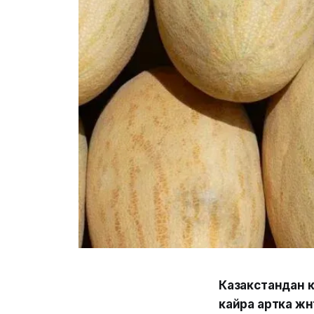
Казакстандан 
кайра артка жө