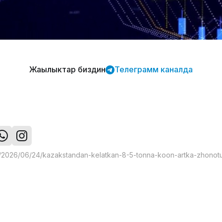
Жаңылыктар биздин
Телеграмм каналда