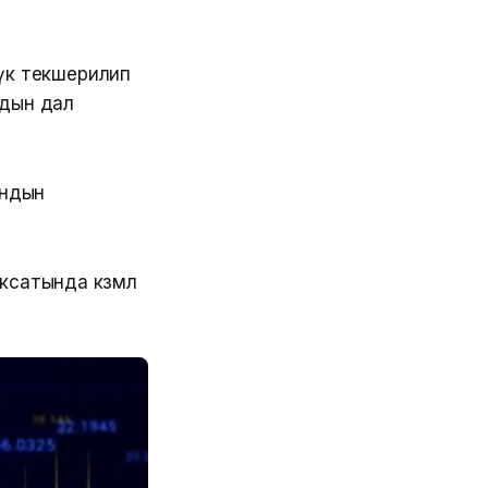
үк текшерилип
рдын дал
андын
атында көзөмөл