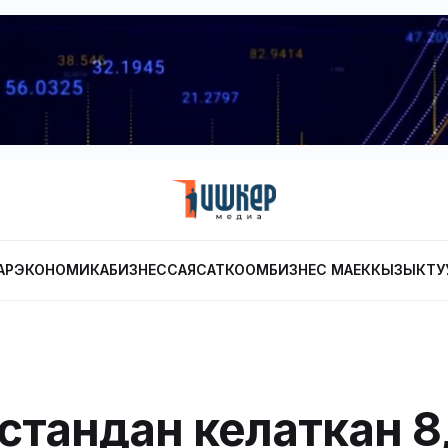
АР
ЭКОНОМИКА
БИЗНЕС
САЯСАТ
КООМ
БИЗНЕС МАЕК
КЫЗЫКТУ
стандан келаткан 8