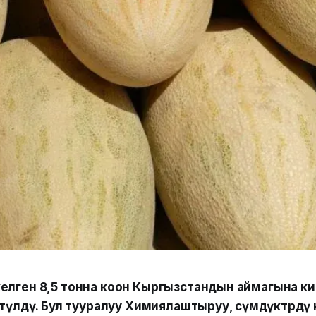
келген 8,5 тонна коон Кыргызстандын аймагына ки
нөтүлдү. Бул тууралуу Химиялаштыруу, өсүмдүктөрдү