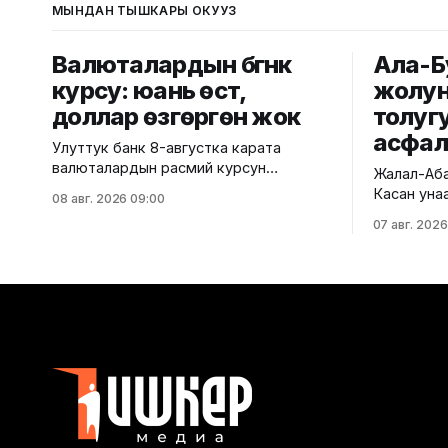
МЫНДАН ТЫШКАРЫ ОКУҢУЗ
Валюталардын бүгүнкү
Ала-Б
курсу: юань өстү,
жолун
доллар өзгөргөн жок
толуг
асфал
Улуттук банк 8-августка карата
валюталардын расмий курсун
Жалал-Аба
жарыялады. Ага ылайык, доллардын
Касан уна
08 авг. 2026 09:00
курсу өзгөрүүсүз, тагыраагы 87,4500
пландалга
07 авг. 2026
сом бойдон калды. Евро 100,9435
асфальт-бе
сомдон 100,7730 сомго
менен аяктады. Тра
түшүп, 0,17%га төмөндөдү. Ал эми
коммуника
рублдин курсу 1,0652 сом деп
маалыматы
белгиленип, 1,36%га түштү. Теңге
иштери №1
болсо 0,1871 сомдон
мекемеси 
графикке 
талаптары
Аталган ж