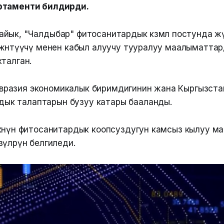
ртаменти билдирди.
йык, "Чалдыбар" фитосанитардык көзөмөл постунда ж
жөнөтүүчү менен кабыл алуучу тууралуу маалыматта
талган.
Евразия экономикалык биримдигинин жана Кыргызст
дык талаптарын бузуу катары бааланды.
өнүн фитосанитардык коопсуздугун камсыз кылуу макс
үлөрүн белгиледи.