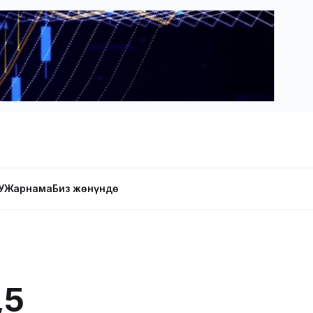
У
Жарнама
Биз жөнүндө
,5