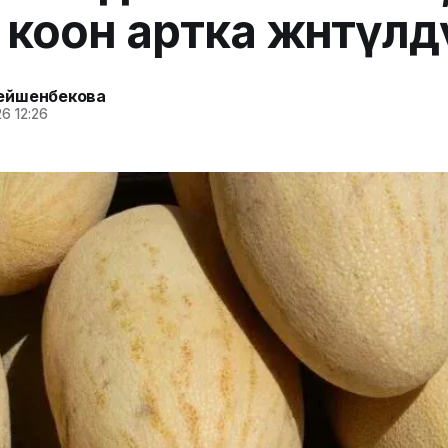
 коон артка жөнөтүлд
ейшенбекова
6 12:26