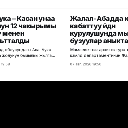
ука – Касан унаа
Жалал-Абадда 
ун 12 чакырымы
кабаттуу үйдүн
у менен
курулушунда м
ьтталды
бузуулар аныкт
д облусундагы Ала-Бука –
Мамлекеттик архитектура-
а жолунун быйылкы жылга
көзөмөлдөө департаментинин Ж
н 5,5 чакырым тилкесине
региондук башкармалыгы ш
 19:58
07 авг. 2026 19:50
тон төшөө иштери толугу
көп кабаттуу турак жайга т
нспорт жана
жүргүздү. Бул тууралуу Кур
циялар министрлигинин
министрлигинин басма сөз к
на ылайык, жол куруу
билдирди. Маалыматка ылайык,
7 Жол эксплуатациялоо
текшерүү Байзаков көчөсү, 46
тарабынан белгиленген
дарегинде курулуп жаткан 
ылайык, курулуштун сапат
өткөрүлүп, техникалык талап
н сактоо менен жүргүзүлдү.
бузулганы аныкталды.
олдун жалпы 12 чакырымына
Белгиленгендей, курулуш и
бекитилген долбоордук
документациядан четтөө мен