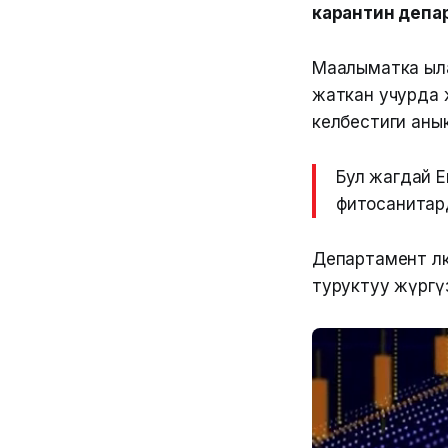
карантин депа
Маалыматка ыла
жаткан учурда 
келбестиги анык
Бул жагдай 
фитосанитар
Департамент өлк
туруктуу жүргүз