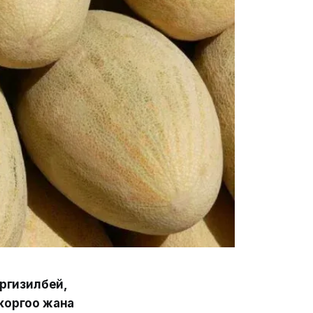
ргизилбей,
 коргоо жана