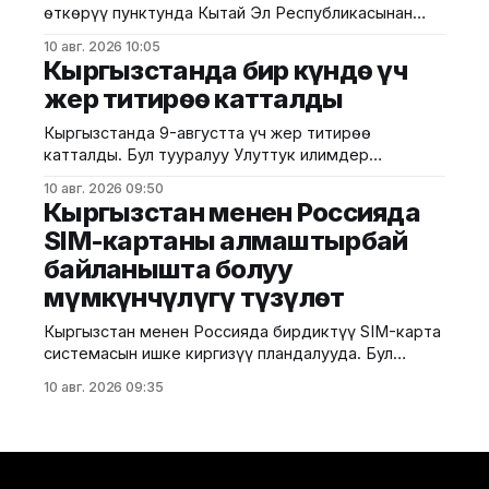
өткөрүү пунктунда Кытай Эл Республикасынан
иштерди белгиленген мөөнөттө жана
Өзбекстан Республикасына транзиттик багытта
10 авг. 2026 10:05
ташылып келе жаткан гүл көчөттөрүнө
Кыргызстанда бир күндө үч
фитосанитардык көзөмөл жүргүзүлдү. Бул
жер титирөө катталды
тууралуу Айыл чарба министрлигинен билдиришти.
Маалыматка ылайык, текшерүүнүн жүрүшүндө
Кыргызстанда 9-августта үч жер титирөө
жүктүн курамында 24 түрдөгү, жалпы 7 250 даана
катталды. Бул тууралуу Улуттук илимдер
гүл көчөтү бар экени аныкталып, аларга тиешелүү
академиясынын Сейсмология институту билдирди.
фитосанитардык
10 авг. 2026 09:50
Маалыматка ылайык, биринчи жер титирөө саат
Кыргызстан менен Россияда
09:33тө болуп, анын күчү болжол менен 3 баллга
SIM-картаны алмаштырбай
жеткен. Очогу Кыргызстан менен Өзбекстандын
байланышта болуу
чек арасында, Көчүбаев айылынан 7 чакырым
түндүк-батышта жайгашкан. Аймакта силкинүүнүн
мүмкүнчүлүгү түзүлөт
күчү 2 балл болгон.
Кыргызстан менен Россияда бирдиктүү SIM-карта
системасын ишке киргизүү пландалууда. Бул
тууралуу журналисттерге Россия-кыргыз өнүгүү
10 авг. 2026 09:35
фондунун башкармалыгынын төрагасы Артем
Новиков билдирди. Долбоорду Beeline
Кыргызстан жана Билайн Россия Россия-кыргыз
өнүгүү фондунун каржылык колдоосу менен ишке
ашырмакчы. Билдирүүгө караганда, бул долбоор