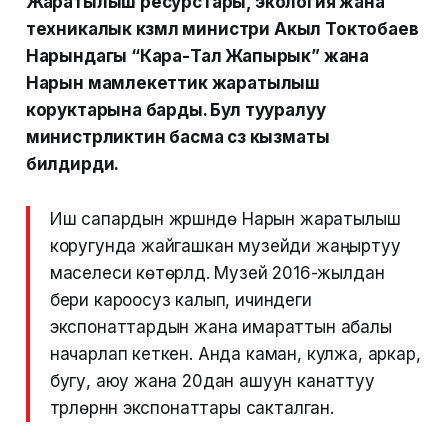
Жаратылыш ресурстары, экология жана
техникалык көзөмөл министри Акыл Токтобаев
Нарындагы “Кара-Тал Жапырык” жана
Нарын мамлекеттик жаратылыш
коруктарына барды. Бул тууралуу
министрликтин басма сөз кызматы
билдирди.
Иш сапардын жүрүшүндө Нарын жаратылыш
коругунда жайгашкан музейди жаңыртуу
маселеси көтөрүлдү. Музей 2016-жылдан
бери кароосуз калып, ичиндеги
экспонаттардын жана имараттын абалы
начарлап кеткен. Анда каман, кулжа, аркар,
бугу, аюу жана 20дан ашуун канаттуу
түрлөрүнүн экспонаттары сакталган.