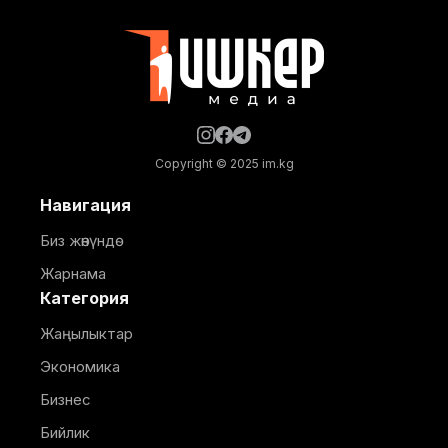
ишке кирсе, Кыргызстан менен Россиянын
ортосунда жүргөндө абонентке SIM-
Copyright © 2025 im.kg
Навигация
Биз жөнүндө
Жарнама
Категория
Жаңылыктар
Экономика
Бизнес
Бийлик