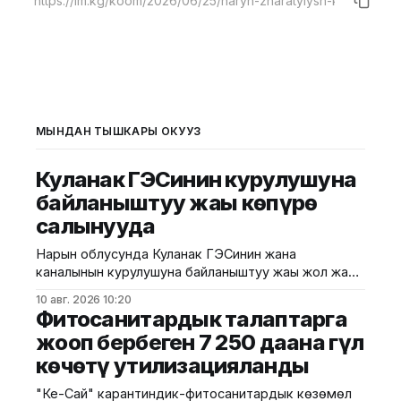
МЫНДАН ТЫШКАРЫ ОКУҢУЗ
Куланак ГЭСинин курулушуна
байланыштуу жаңы көпүрө
салынууда
Нарын облусунда Куланак ГЭСинин жана
каналынын курулушуна байланыштуу жаңы жол жана
көпүрө салынууда. Бул тууралуу президенттин
10 авг. 2026 10:20
аймактагы өкүлчүлүгүнөн билдиришти.
Фитосанитардык талаптарга
Маалыматка ылайык, курулуш иштери Нарын–
жооп бербеген 7 250 даана гүл
Баетов унаа жолунун 33–38-чакырымдар
көчөтү утилизацияланды
аралыгында, Куланак жана Достук айылдарынын
ортосунда жүргүзүлүп жатат. Облус башчысы
"Кең-Сай" карантиндик-фитосанитардык көзөмөл
курулуштун сапатына өзгөчө көңүл буруп, бардык