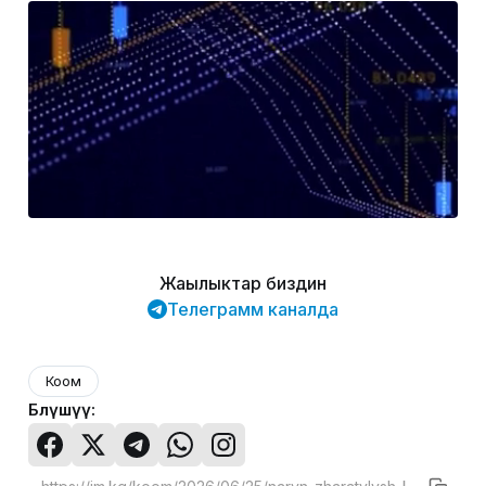
Жаңылыктар биздин
Телеграмм каналда
Коом
Бөлүшүү: