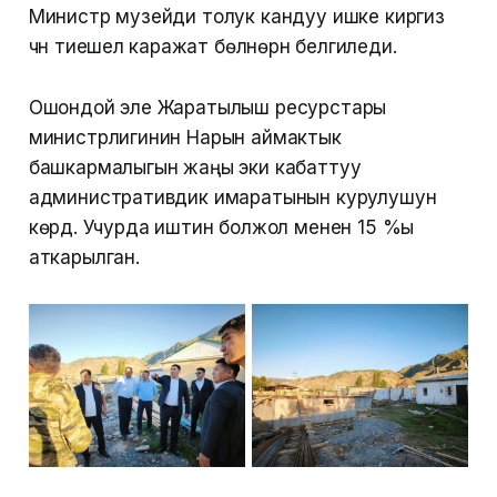
Министр музейди толук кандуу ишке киргизүү
үчүн тиешелүү каражат бөлүнөрүн белгиледи.
Ошондой эле Жаратылыш ресурстары
министрлигинин Нарын аймактык
башкармалыгын жаңы эки кабаттуу
административдик имаратынын курулушун
көрдү. Учурда иштин болжол менен 15 %ы
аткарылган.