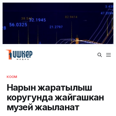
КООМ
Нарын жаратылыш
коругунда жайгашкан
музей жаңыланат