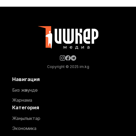
комитетинин көчмө жыйыны өттү. Бул тууралуу Айыл
чарба министрлигинен билдиришти. Жыйынга
министрдин орун басары Мирбек Дүйшеев жана
Комитеттин мүчөлөрү катышты. Көчмө жыйындын
Copyright © 2025 im.kg
Навигация
Биз жөнүндө
Жарнама
Категория
Жаңылыктар
Экономика