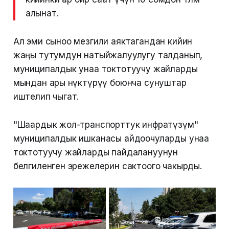
алынат.
Ал эми сыноо мезгили аяктагандан кийин
жаңы тутумдун натыйжалуулугу талданып,
муниципалдык унаа токтотуучу жайларды
мындан ары өнүктүрүү боюнча сунуштар
иштелип чыгат.
"Шаардык жол-транспорттук инфратүзүм"
муниципалдык ишканасы айдоочуларды унаа
токтотуучу жайларды пайдалануунун
белгиленген эрежелерин сактоого чакырды.