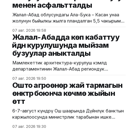
менен асфальтталды
болсо 0,1871 сомдон
Жалал-Абад облусундагы Ала-Бука – Касан унаа
жолунун быйылкы жылга пландалган 5,5 чакырым
тилкесине асфальт-бетон төшөө иштери толугу менен
07 авг. 2026 19:58
аяктады. Транспорт жана коммуникациялар
Жалал-Абадда көп кабаттуу
министрлигинин маалыматына ылайык, жол куруу
үйдүн курулушунда мыйзам
иштери №17 Жол эксплуатациялоо мекемеси
бузуулар аныкталды
тарабынан белгиленген графикке ылайык,
курулуштун сапат талаптарын сактоо менен
Мамлекеттик архитектура-курулуш көзөмөлдөө
жүргүзүлдү. Аталган жолдун жалпы 12 чакырымына
департаментинин Жалал-Абад региондук
башкармалыгы шаардагы көп кабаттуу турак жайга
07 авг. 2026 19:50
текшерүү жүргүздү. Бул тууралуу Курулуш
Ошто агроөнөр жай тармагын
министрлигинин басма сөз кызматы билдирди.
өнүктүрүү боюнча көчмө жыйын
Маалыматка ылайык, текшерүү Байзаков көчөсү, 46
өттү
дарегинде курулуп жаткан объектте өткөрүлүп,
техникалык талаптардын бузулганы аныкталды.
6-7-август күндөрү Ош шаарында Дүйнөлүк банктын
Белгиленгендей, курулуш иштери бекитилген
каржылоосунда министрлик тарабынан ишке
долбоордук документациядан четтөө менен
ашырылып жаткан "Ош облусунун жана Ош
жүргүзүлгөн. Ошондой эле
07 авг. 2026 19:30
шаарынын аймактык экономикалык өнүгүүсү"
долбоорунун алкагында Өндүрүмдүү өнөктөштүк