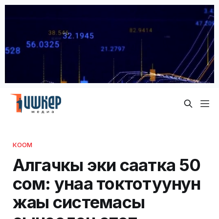
КООМ
Алгачкы эки саатка 50
сом: унаа токтотуунун
жаңы системасы