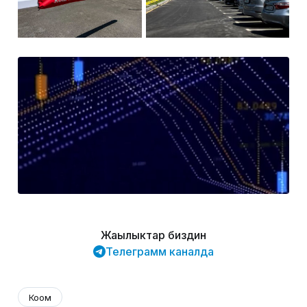
Жаңылыктар биздин
Телеграмм каналда
Коом