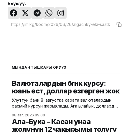
Бөлүшүү:
МЫНДАН ТЫШКАРЫ ОКУҢУЗ
Валюталардын бүгүнкү курсу:
юань өстү, доллар өзгөргөн жок
Улуттук банк 8-августка карата валюталардын
расмий курсун жарыялады. Ага ылайык, доллардын
курсу өзгөрүүсүз, тагыраагы 87,4500 сом бойдон
08 авг. 2026 09:00
калды. Евро 100,9435 сомдон 100,7730 сомго
Ала-Бука – Касан унаа
түшүп, 0,17%га төмөндөдү. Ал эми рублдин курсу
жолунун 12 чакырымы толугу
1,0652 сом деп белгиленип, 1,36%га түштү. Теңге