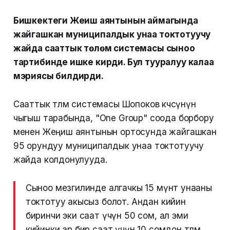
Бишкектеги Жеңиш аянтынын аймагында
жайгашкан муниципалдык унаа токтотуучу
жайда сааттык төлөм системасы сыноо
тартибинде ишке кирди. Бул тууралуу калаа
мэриясы билдирди.
Сааттык төлөм системасы Шопоков көчөсүнүн
чыгыш тарабында, "One Group" соода борбору
менен Жеңиш аянтынын ортосунда жайгашкан
95 орундуу муниципалдык унаа токтотуучу
жайда колдонулууда.
Сыноо мезгилинде алгачкы 15 мүнөт унааны
токтотуу акысыз болот. Андан кийин
биринчи эки саат үчүн 50 сом, ал эми
кийинки ар бир саат үчүн 10 сомдон төлөм