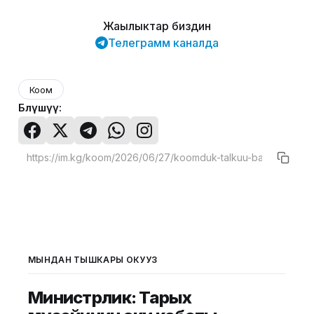
Жаңылыктар биздин
Телеграмм каналда
Коом
Бөлүшүү:
МЫНДАН ТЫШКАРЫ ОКУҢУЗ
Министрлик: Тарых