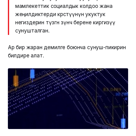
мамлекеттик социалдык колдоо жана
жеңилдиктерди көрсөтүүнүн укуктук
негиздерин түзгөн өзүнчө берене киргизүү
сунушталган.
Ар бир жаран демилге боюнча сунуш-пикирин
билдире алат.