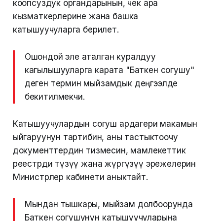
коопсуздук органдарынын, чек ара
кызматкерлерине жана башка
катышуучуларга берилет.
Ошондой эле аталган куралдуу
кагылышууларга карата "Баткен согушу"
деген термин мыйзамдык деңгээлде
бекитилмекчи.
Катышуучулардын согуш ардагери макамын
ыйгаруунун тартибин, аны тастыктоочу
документтердин тизмесин, мамлекеттик
реестрди түзүү жана жүргүзүү эрежелерин
Министрлер кабинети аныктайт.
Мындан тышкары, мыйзам долбоорунда
Баткен согушунун катышуучуларына