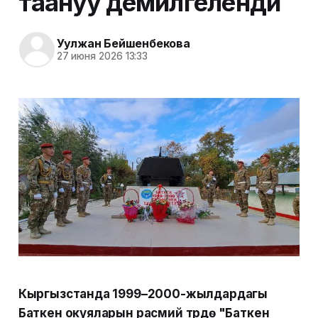
таануу демилгеленди
Уулжан Бейшенбекова
27 июня 2026 13:33
Кыргызстанда 1999–2000-жылдардагы
Баткен окуяларын расмий түрдө "Баткен