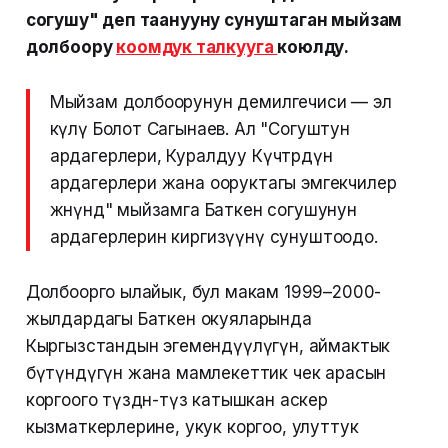
согушу" деп таанууну сунуштаган мыйзам
долбоору
коомдук талкууга
коюлду.
Мыйзам долбоорунун демилгечиси — эл
өкүлү Болот Сагынаев. Ал "Согуштун
ардагерлери, Куралдуу Күчтөрдүн
ардагерлери жана ооруктагы эмгекчилер
жөнүндө" мыйзамга Баткен согушунун
ардагерлерин киргизүүнү сунуштоодо.
Долбоорго ылайык, бул макам 1999–2000-
жылдардагы Баткен окуяларында
Кыргызстандын эгемендүүлүгүн, аймактык
бүтүндүгүн жана мамлекеттик чек арасын
коргоого түздөн-түз катышкан аскер
кызматкерлерине, укук коргоо, улуттук