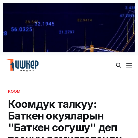
КООМ
Коомдук талкуу:
Баткен окуяларын
"Баткен согушу" деп