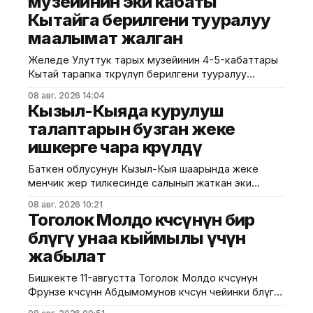
музейинин эки кабаты
Кытайга берилгени тууралуу
маалымат жалган
Желеде Улуттук тарых музейинин 4-5-кабаттары
Кытай тарапка өткөрүлүп берилгени тууралуу
тараган маалыматтын чындыкка дал келбесин
08 авг. 2026 14:04
Маданият, маалымат жана жаштар саясаты
Кызыл-Кыяда курулуш
министрлиги билдирди. Министрликтин
талаптарын бузган жеке
маалыматына караганда, музейдин эч бир бөлүгү
ишкерге чара көрүлдү
чет өлкөлүк мекемелерге менчикке, ижарага же
туруктуу пайдаланууга берилген эмес.
Баткен облусунун Кызыл-Кыя шаарында жеке
Белгилегендей, “Гармония сулуулукту жаратат:
менчик жер тилкесинде салынып жаткан эки
Байыркы Кытай цивилизациясынын көркөм өнөр
кабаттуу соода борборунун курулушунда мыйзам
08 авг. 2026 10:21
бузуулар аныкталды. Бул тууралуу Курулуш,
Тоголок Молдо көчөсүнүн бир
архитектура жана турак жай-коммуналдык чарба
бөлүгү унаа кыймылы үчүн
министрлигинин басма сөз кызматы билдирди.
жабылат
Маалыматка ылайык, Кулатов көчөсүндө жайгашкан
объекттеги иштер тиешелүү уруксат берүүчү
Бишкекте 11-августта Тоголок Молдо көчөсүнүн
жана долбоордук документтер таризделбестен
Фрунзе көчөсүнөн Абдымомунов көчөсүнө чейинки бөлүгү
жүргүзүлгөн. Жер казууда
унаа кыймылы үчүн убактылуу жабылат. Калаа