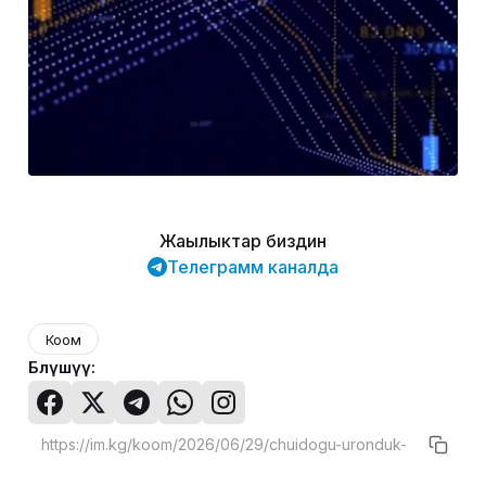
Жаңылыктар биздин
Телеграмм каналда
Коом
Бөлүшүү: