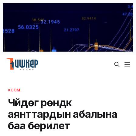
КООМ
Чүйдөгү үрөндүк
аянттардын абалына
баа берилет