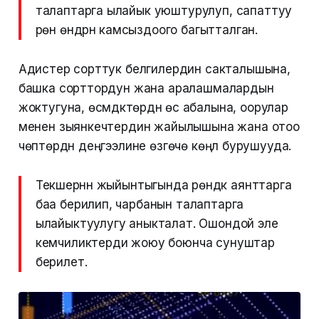
талаптарга ылайык уюштурулуп, сапаттуу
үрөн өндүрүүнү камсыздоого багытталган.
Адистер сорттук белгилердин сакталышына,
башка сорттордун жана аралашмалардын
жоктугуна, өсүмдүктөрдүн өсүү абалына, оорулар
менен зыянкечтердин жайылышына жана отоо
чөптөрдүн деңгээлине өзгөчө көңүл бурушууда.
Текшерүүнүн жыйынтыгында үрөндүк аянттарга
баа берилип, чарбанын талаптарга
ылайыктуулугу аныкталат. Ошондой эле
кемчиликтерди жоюу боюнча сунуштар
берилет.