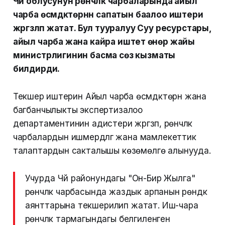
Чүй облусунун үрөнчүлүк чарбаларында айыл
чарба өсүмдүктөрүнүн сапатын баалоо иштери
жүргүзүлүп жатат. Бул тууралуу Суу ресурстары,
айыл чарба жана кайра иштетүү өнөр жайы
министрлигинин басма сөз кызматы
билдирди.
Текшерүү иштерин Айыл чарба өсүмдүктөрүн жана
багбанчылыкты экспертизалоо
департаментинин адистери жүргүзүп, үрөнчүлүк
чарбалардын ишмердүүлүгү жана мамлекеттик
талаптардын сакталышы көзөмөлгө алынууда.
Учурда Чүй районундагы "Он-Бир Жылга"
үрөнчүлүк чарбасында жаздык арпанын үрөндүк
аянттарына текшерилип жатат. Иш-чара
үрөнчүлүк тармагындагы белгиленген