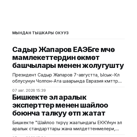
МЫНДАН ТЫШКАРЫ ОКУҢУЗ
Садыр Жапаров ЕАЭБге мүчө
мамлекеттердин өкмөт
башчылары менен жолугушту
Президент Садыр Жапаров 7-августта, Ысык-Көл
облусунун Чолпон-Ата шаарында Евразия өкмөттөр
аралык кеңешинин кезектеги жыйынына катышуу
07 авг. 2026 15:39
үчүн Кыргызстанга келген Евразия экономикалык
Бишкекте эл аралык
биримдигине мүчө мамлекеттердин өкмөт
эксперттер менен шайлоо
башчылары менен жолугушту. Бул тууралуу
боюнча талкуу өтүп жатат
президенттин расмий баракчасына жарыяланды.
Маалыматка караганда, жолугушууга Министрлер
Бишкекте "Шайлоо өткөрүү жаатындагы ЕККУнун эл
Кабинетинин төрагасы Адылбек Касымалиев,
аралык стандарттары жана милдеттенмелери,
Армения премьер-министри Никол Пашинян,
шайлоо чөйрөсүндө Демократиялык институттар жана
Беларусь