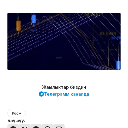
Жаңылыктар биздин
Телеграмм каналда
Коом
Бөлүшүү: