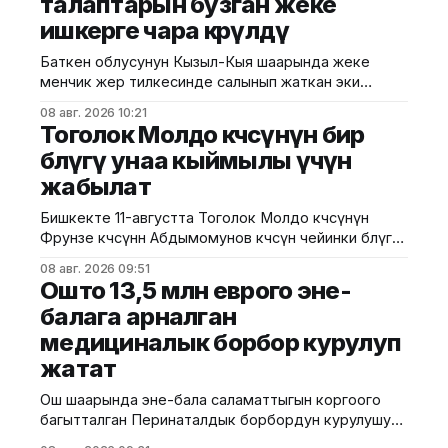
талаптарын бузган жеке
маалыматына караганда, музейдин эч бир бөлүгү
ишкерге чара көрүлдү
чет өлкөлүк мекемелерге менчикке, ижарага же
туруктуу пайдаланууга берилген эмес.
Баткен облусунун Кызыл-Кыя шаарында жеке
Белгилегендей, “Гармония сулуулукту жаратат:
менчик жер тилкесинде салынып жаткан эки
Байыркы Кытай цивилизациясынын көркөм өнөр
кабаттуу соода борборунун курулушунда мыйзам
08 авг. 2026 10:21
бузуулар аныкталды. Бул тууралуу Курулуш,
Тоголок Молдо көчөсүнүн бир
архитектура жана турак жай-коммуналдык чарба
бөлүгү унаа кыймылы үчүн
министрлигинин басма сөз кызматы билдирди.
жабылат
Маалыматка ылайык, Кулатов көчөсүндө жайгашкан
объекттеги иштер тиешелүү уруксат берүүчү
Бишкекте 11-августта Тоголок Молдо көчөсүнүн
жана долбоордук документтер таризделбестен
Фрунзе көчөсүнөн Абдымомунов көчөсүнө чейинки бөлүгү
жүргүзүлгөн. Жер казууда
унаа кыймылы үчүн убактылуу жабылат. Калаа
08 авг. 2026 09:51
мэриясынын билдиришкендей, аталган тилкеде
Ошто 13,5 млн еврого эне-
бул убакта курулуш иштери жүргүзүлөт. Ал эми
балага арналган
Фрунзе жана Панфилов көчөлөрүнүн кесилиши
медициналык борбор курулуп
кайрадан унаалар үчүн ачылат. Мэрия
айдоочуларды жол кыймылындагы убактылуу
жатат
өзгөрүүлөрдү эске алып, жол белгилеринин
талаптарын так
Ош шаарында эне-бала саламаттыгын коргоого
багытталган Перинаталдык борбордун курулушу
башталды. Бул тууралуу Саламаттык сактоо