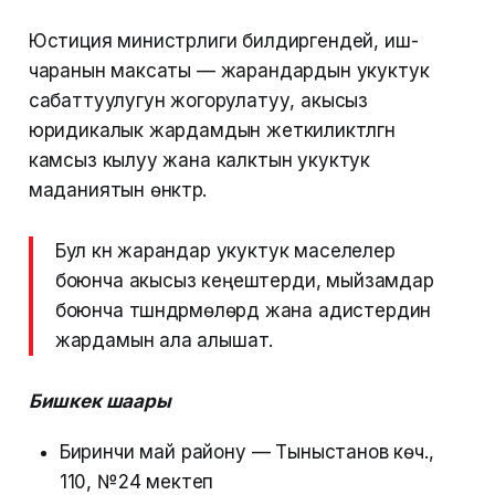
Юстиция министрлиги билдиргендей, иш-
чаранын максаты — жарандардын укуктук
сабаттуулугун жогорулатуу, акысыз
юридикалык жардамдын жеткиликтүүлүгүн
камсыз кылуу жана калктын укуктук
маданиятын өнүктүрүү.
Бул күнү жарандар укуктук маселелер
боюнча акысыз кеңештерди, мыйзамдар
боюнча түшүндүрмөлөрдү жана адистердин
жардамын ала алышат.
Бишкек шаары
Биринчи май району — Тыныстанов көч.,
110, №24 мектеп