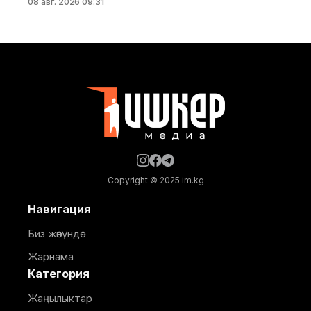
08 авг. 2026 09:31
министрлигинин басма сөз кызматы билдирди.
Маалыматка ылайык, долбоор Германиянын
өнүктүрүү банкынын (KfW) 13,5 млн евро өлчөмүндөгү
гранттык каражатынын эсебинен ишке
ашырылууда. Аталган борбор 249 орунга
ылайыкталып, кош бойлуу аялдарга, төрөттөн кийинки
энелерге жана ымыркайларга
Copyright © 2025 im.kg
Навигация
Биз жөнүндө
Жарнама
Категория
Жаңылыктар