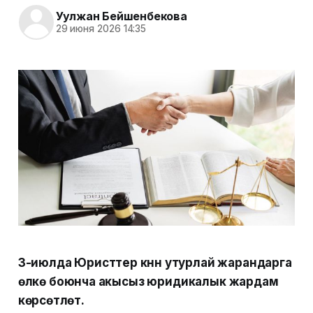
Уулжан Бейшенбекова
29 июня 2026 14:35
3-июлда Юристтер күнүн утурлай жарандарга
өлкө боюнча акысыз юридикалык жардам
көрсөтүлөт.