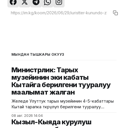
МЫНДАН ТЫШКАРЫ ОКУҢУЗ
Министрлик: Тарых
музейинин эки кабаты
Кытайга берилгени тууралуу
маалымат жалган
Желеде Улуттук тарых музейинин 4-5-кабаттары
Кытай тарапка өткөрүлүп берилгени тууралуу
тараган маалыматтын чындыкка дал келбесин
08 авг. 2026 14:04
Маданият, маалымат жана жаштар саясаты
Кызыл-Кыяда курулуш
министрлиги билдирди. Министрликтин