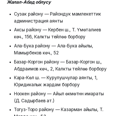
Жалал-Абад облусу
Сузак району — Райондук мамлекеттик
администрация аянты
Аксы району — Кербен ш., Т. Үмөталиев
көч., 156, Калкты тейлөө борбору
Ала-Бука району — Ала-Бука айылы,
Мамырбеков көч., 52
Базар-Коргон району — Базар-Коргон ш.,
Абдраимов көч., 2, Калкты тейлөө борбору
Кара-Көл ш. — Курулушчулар аянты, 1,
Юридикалык жардам борбору
Ноокен району — Айыл өкмөтүнүн имараты
(Д. Садырбаев ат.)
Тогуз-Торо району — Казарман айылы, Т.