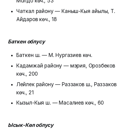
Молдо көч., 53
Чаткал району — Каныш-Кыя айылы, Т.
Айдаров көч., 18
Баткен облусу
Баткен ш. — М. Нургазиев көч.
Кадамжай району — мэрия, Орозбеков
көч., 200
Лейлек району — Раззаков ш., Раззаков
көч., 21
Кызыл-Кыя ш. — Масалиев көч., 60
Ысык-Көл облусу