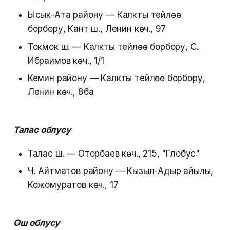
Ысык-Ата району — Калкты тейлөө
борбору, Кант ш., Ленин көч., 97
Токмок ш. — Калкты тейлөө борбору, С.
Ибраимов көч., 1/1
Кемин району — Калкты тейлөө борбору,
Ленин көч., 86а
Талас облусу
Талас ш. — Оторбаев көч., 215, "Глобус"
Ч. Айтматов району — Кызыл-Адыр айылы,
Кожомуратов көч., 17
Ош облусу