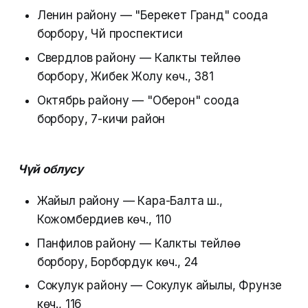
Ленин району — "Берекет Гранд" соода
борбору, Чүй проспектиси
Свердлов району — Калкты тейлөө
борбору, Жибек Жолу көч., 381
Октябрь району — "Оберон" соода
борбору, 7-кичи район
Чүй облусу
Жайыл району — Кара-Балта ш.,
Кожомбердиев көч., 110
Панфилов району — Калкты тейлөө
борбору, Борбордук көч., 24
Сокулук району — Сокулук айылы, Фрунзе
көч., 116