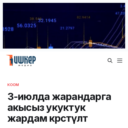
КООМ
3-июлда жарандарга
акысыз укуктук
жардам көрсөтүлөт