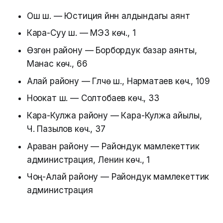
Ош ш. — Юстиция үйүнүн алдындагы аянт
Кара-Суу ш. — МЭЗ көч., 1
Өзгөн району — Борбордук базар аянты,
Манас көч., 66
Алай району — Гүлчө ш., Нарматаев көч., 109
Ноокат ш. — Солтобаев көч., 33
Кара-Кулжа району — Кара-Кулжа айылы,
Ч. Пазылов көч., 37
Араван району — Райондук мамлекеттик
администрация, Ленин көч., 1
Чоң-Алай району — Райондук мамлекеттик
администрация