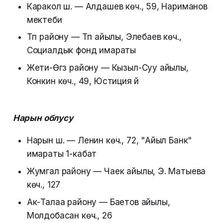
Каракол ш. — Алдашев көч., 59, Нариманов
мектеби
Түп району — Түп айылы, Элебаев көч.,
Социалдык фонд имараты
Жети-Өгүз району — Кызыл-Суу айылы,
Конкин көч., 49, Юстиция үйү
Нарын облусу
Нарын ш. — Ленин көч., 72, "Айыл Банк"
имараты 1-кабат
Жумгал району — Чаек айылы, Э. Матыева
көч., 127
Ак-Талаа району — Баетов айылы,
Молдобасан көч., 26