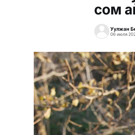
сом а
Уулжан Б
06 июля 202