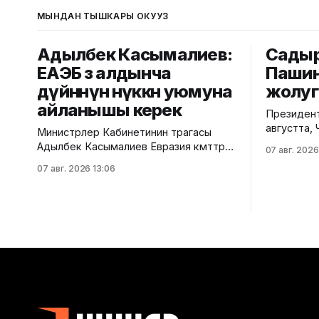
МЫНДАН ТЫШКАРЫ ОКУҢУЗ
Адылбек Касымалиев:
Садыр
ЕАЭБ өз алдынча
Пашин
дүйнөнүн өнүккөн уюмуна
жолу
айланышы керек
Президент
августта,
Министрлер Кабинетинин төрагасы
Армениян
Адылбек Касымалиев Евразия өкмөттөр
07 авг. 2026
Пашинян м
аралык кеңешинин кеңейтилген
07 авг. 2026 13:06
тууралуу 
курамдагы кезектеги жыйынында
сайтына жарыял
ЕАЭБдин мындан аркы өнүгүүсүнүн
таянсак, 
негизги багыттарына токтолду. Бул
мамилелер
тууралуу Өкмөттүн басма сөз
маселелер
кызматынан билдиришти. Ал
жана инве
"Евразиялык экономикалык жол"
кеңейтүү, 
декларациясы 2030-жылга чейинки
кызыкчылы
стратегиялык багытты аныктаганын
эл аралык
жана бүгүнкү күндө ал бекитилген Иш-
маселеле
чаралар планында конкреттүү түргө