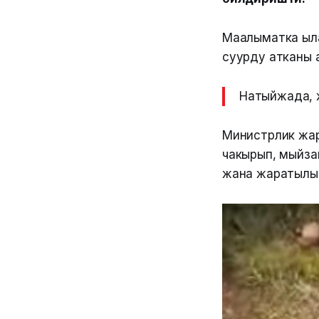
Маалыматка ыла
суурду атканы а
Натыйжада, 
Министрлик жар
чакырып, мыйзам
жана жаратылышк