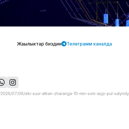
Жаңылыктар биздин
Телеграмм каналда