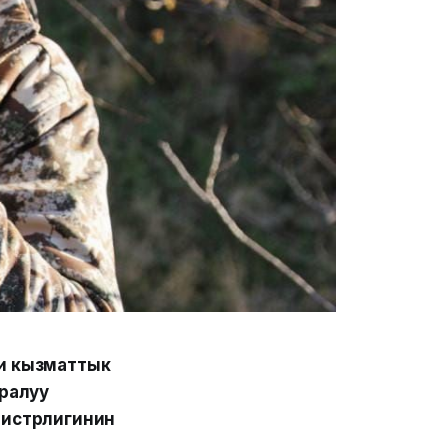
и кызматтык
ралуу
нистрлигинин