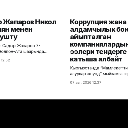
 Жапаров Никол
Коррупция жана
ян менен
алдамчылык бо
гушту
айыпталган
компанияларды
 Садыр Жапаров 7-
ээлери тендерге
 Чолпон-Ата шаарында
ын премьер-министри Никол
катыша албайт
 12:52
енен жолугушту. Бул
Кыргызстанда “Мамлекетти
президенттин расмий
алуулар жөнүндө” мыйзамга өзг
анды. Маалыматка
киргизилип, алардын негизги 
жолугушууда эки тараптуу
07 авг. 2026 12:37
2027-жылдын 1-январынан 
ди өнүктүрүүнүн актуалдуу
күчүнө кирет. Жаңы эрежелерге
и, соода-экономикалык
ылайык, мамлекеттик сатып
стициялык кызматташууну
алуулардын ыкмасы үчөө гана
ошондой эле өз ара
ачык тендер, баа сунуштар
к жараткан аймактык жана
жана бир булактан сатып ал
 күн тартибиндеги
Мыйзам коррупцияга каршы
р боюнча
талаптарды да күчөтөт. Корр