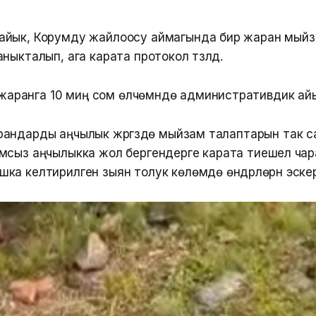
йык, Корумду жайлоосу аймагында бир жаран мыйза
ныкталып, ага карата протокол түзүлдү.
жаранга 10 миң сом өлчөмүндө административдик ай
андарды аңчылык жүргүзүүдө мыйзам талаптарын так с
сыз аңчылыкка жол бергендерге карата тиешелүү чара
а келтирилген зыян толук көлөмдө өндүрүлөрүн эске