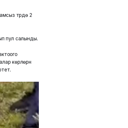
мсыз түрдө 2
ып пул салынды.
актоого
лар көрүлөрүн
ртет.