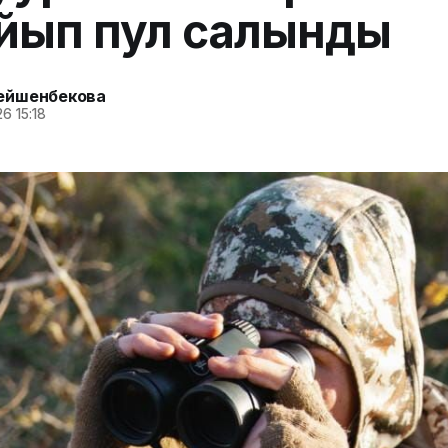
йып пул салынды
ейшенбекова
6 15:18