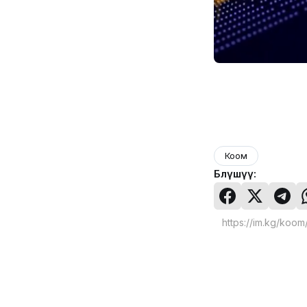
Коом
Бөлүшүү: