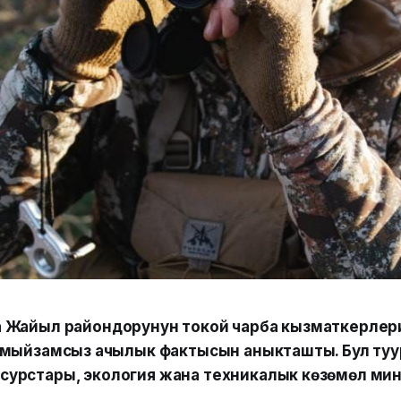
 Жайыл райондорунун токой чарба кызматкерлер
 мыйзамсыз аңчылык фактысын аныкташты. Бул туу
урстары, экология жана техникалык көзөмөл ми