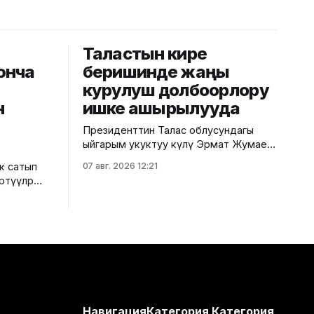
Таластын кире
юнча
беришинде жаңы
курулуш долбоорлору
н
ишке ашырылууда
Президенттин Талас облусундагы
ыйгарым укуктуу өкүлү Эрмат Жумаев
өрөөндүн кире бериш аймагында ишке
к сатып
07 авг. 2026 12:21
ашырылып жаткан долбоорлор менен
өртүүлөр
таанышты. Бул тууралуу аймактык
бөлүгү
өкүлчүлүктөн билдиришти. Маалыматка
тартып
ылайык, ал туристтер жана
меймандар үчүн курулуп жаткан
"рест-поинттин" курулушу, арканы
 болот:
жаңылоо жана жарыктандыруу
ын суроо
тутумун орнотуу иштерин көрүп чыкты.
уу.
Жаңы курулуп жаткан эс
упция жана
Навигация
Категория
Категория