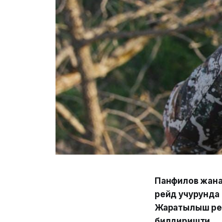
Панфилов жана
рейд учурунда
Жаратылыш рес
билдиришти.