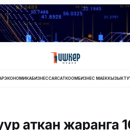
АР
ЭКОНОМИКА
БИЗНЕС
САЯСАТ
КООМ
БИЗНЕС МАЕК
КЫЗЫКТУ
уур аткан жаранга 1