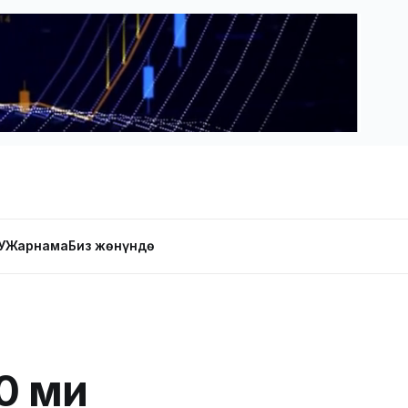
У
Жарнама
Биз жөнүндө
0 миң