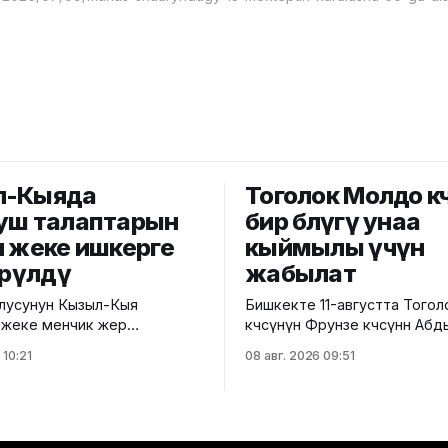
л-Кыяда
Тоголок Молдо кө
уш талаптарын
бир бөлүгү унаа
н жеке ишкерге
кыймылы үчүн
өрүлдү
жабылат
лусунун Кызыл-Кыя
Бишкекте 11-августта Того
 жеке менчик жер
көчөсүнүн Фрунзе көчөсүнөн А
е салынып жаткан эки
көчөсүнө чейинки бөлүгү унаа 
 10:21
08 авг. 2026 09:51
соода борборунун
үчүн убактылуу жабылат. Калаа
да мыйзам бузуулар
мэриясынын билдиришкенде
. Бул тууралуу Курулуш,
тилкеде бул убакта курулу
ра жана турак жай-
жүргүзүлөт. Ал эми Фрунзе жана
ык чарба министрлигинин
Панфилов көчөлөрүнүн кесили