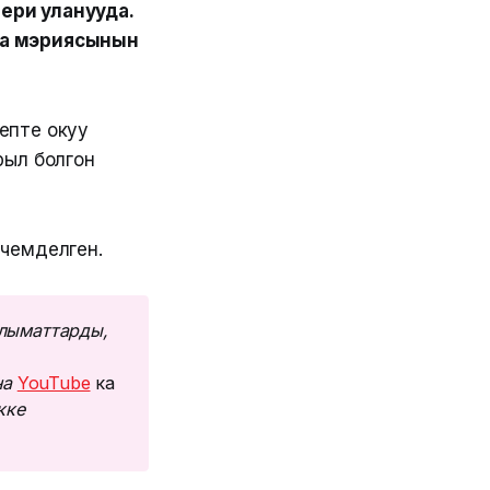
ери уланууда.
аа мэриясынын
епте окуу
рыл болгон
чемделген.
лыматтарды, 
а 
YouTube
ка
ке 