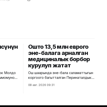
чөсүнүн
Ошто 13,5 млн еврого
эне-балага арналган
медициналык борбор
курулуп жатат
лок Молдо
Ош шаарында эне-бала саламаттыгын
бдымомунов
коргоого багытталган Перинаталдык
кыймылы
борбордун курулушу башталды. Бул
08 авг. 2026 09:31
тууралуу Саламаттык сактоо
й, аталган
министрлигинин басма сөз кызматы
ш иштери
билдирди. Маалыматка ылайык,
долбоор Германиянын өнүктүрүү
ши
банкынын (KfW) 13,5 млн евро