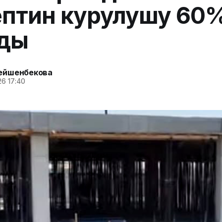
птин курулушу 60
ады
ейшенбекова
6 17:40