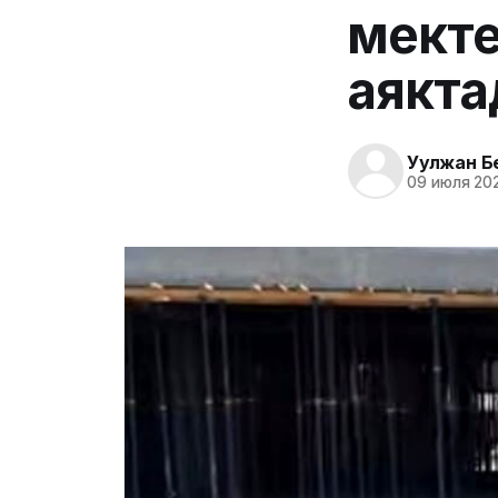
мекте
аякт
Уулжан Б
09 июля 202