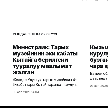
МЫНДАН ТЫШКАРЫ ОКУҢУЗ
Министрлик: Тарых
Кызы
музейинин эки кабаты
курул
Кытайга берилгени
бузга
тууралуу маалымат
чара к
жалган
Баткен об
шаарында
Желеде Улуттук тарых музейинин 4-
тилкесинд
5-кабаттары Кытай тарапка өткөрүлүп
08 авг. 2026
кабаттуу 
берилгени тууралуу тараган
08 авг. 2026 14:04
курулушун
маалыматтын чындыкка дал келбесин
аныкталды
Маданият, маалымат жана жаштар
архитекту
саясаты министрлиги билдирди.
коммуналд