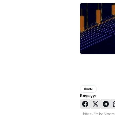
Коом
Бөлүшүү: