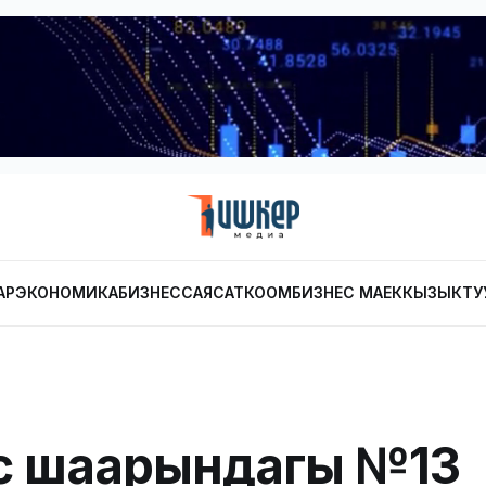
АР
ЭКОНОМИКА
БИЗНЕС
САЯСАТ
КООМ
БИЗНЕС МАЕК
КЫЗЫКТУ
с шаарындагы №13