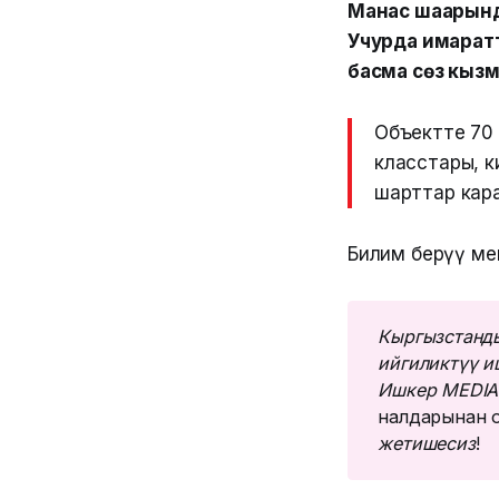
Манас шаарынд
Учурда имарат
басма сөз кыз
Объектте 70 
класстары, к
шарттар кара
Билим берүү ме
Кыргызстанды
ийгиликтүү и
Ишкер MEDIA
налдарынан о
жетишесиз
!