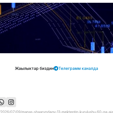
Жаңылыктар биздин
Телеграмм каналда