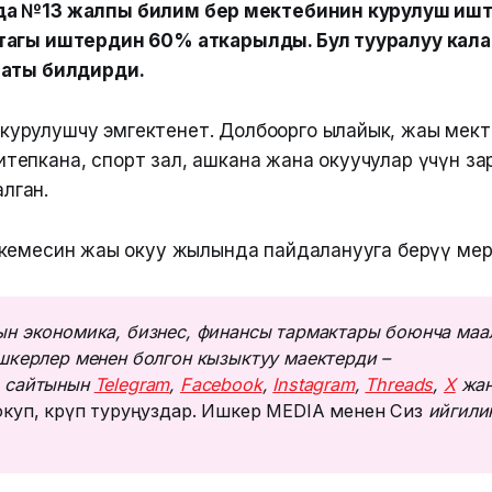
а №13 жалпы билим берүү мектебинин курулуш ишт
тагы иштердин 60% аткарылды. Бул тууралуу кал
маты билдирди.
курулушчу эмгектенет. Долбоорго ылайык, жаңы мект
итепкана, спорт зал, ашкана жана окуучулар үчүн за
лган.
кемесин жаңы окуу жылында пайдаланууга берүү мер
н экономика, бизнес, финансы тармактары боюнча маа
шкерлер менен болгон кызыктуу маектерди – 
 сайтынын 
Telegram
, 
Facebook
, 
Instagram
, 
Threads
, 
Х
 жан
куп, көрүп туруңуздар. Ишкер MEDIA менен Сиз
 ийгилик