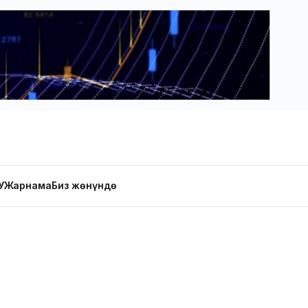
У
Жарнама
Биз жөнүндө