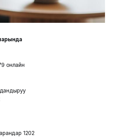
ларында
79 онлайн
здандыруу
к
жарандар 1202