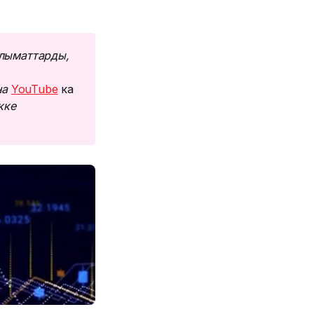
лыматтарды, 
а 
YouTube
ка
ке 