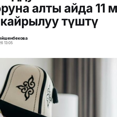
руна алты айда 11 м
кайрылуу түштү
ейшенбекова
6 13:05