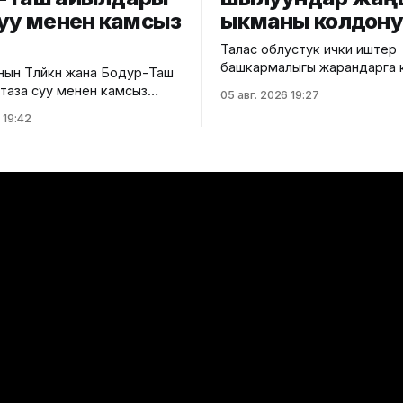
суу менен камсыз
ыкманы колдон
Талас облустук ички иштер
башкармалыгы жарандарга 
ын Төлөйкөн жана Бодур-Таш
алдамчылыктын жаңы ыкма
таза суу менен камсыз
05 авг. 2026 19:27
тууралуу эскертти. Маалыматка
га чейин бул аймактарда
 19:42
ылайык, алдамчылар өздөрүн
истемасы болгон эмес. Ош
операторунун кызматкерле
мэриясынын малыматына
тааныштырып, телефон ном
чурда эки айылдагы
көйгөй жаралганын айтып чалышат
н 900 кожолукка таза суу
“SIM-картаңыздын мөөнөтү бүтө
агы 100 үйдү таза суу
“номериңиз бөгөттөлөт” же “S
 кошуу иштери уланууда.
алмаштыруу керек” деген
етсек, буга чейин аталган
шылтоолорду колдонушат. Андан
а
кийин алдамчылар SIM-кар
жаңыртуу же бөгөттөн