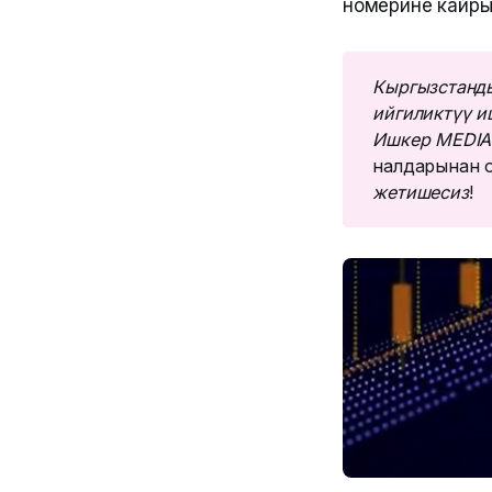
номерине кайры
Кыргызстанды
ийгиликтүү и
Ишкер MEDIA
налдарынан о
жетишесиз
!