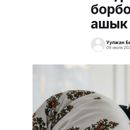
борбо
ашык 
Уулжан Б
09 июля 202