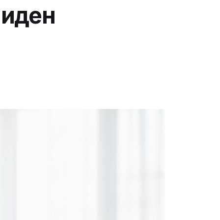
иңден