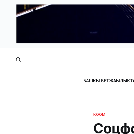
БАШКЫ БЕТ
ЖАҢЫЛЫКТ
КООМ
Соцф