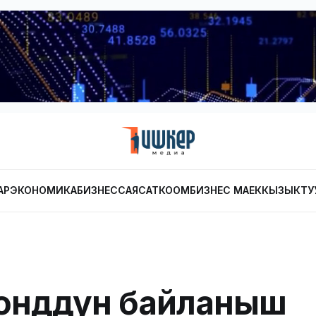
АР
ЭКОНОМИКА
БИЗНЕС
САЯСАТ
КООМ
БИЗНЕС МАЕК
КЫЗЫКТУ
онддун байланыш