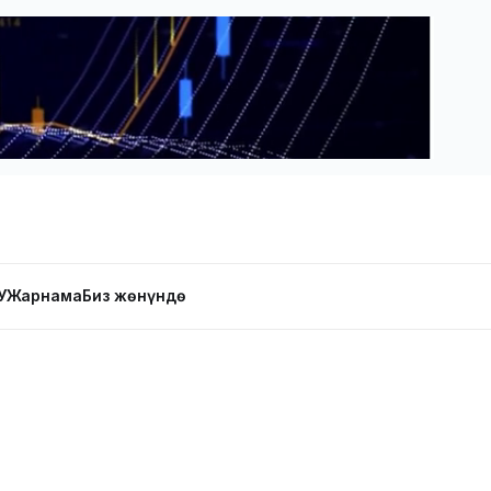
У
Жарнама
Биз жөнүндө