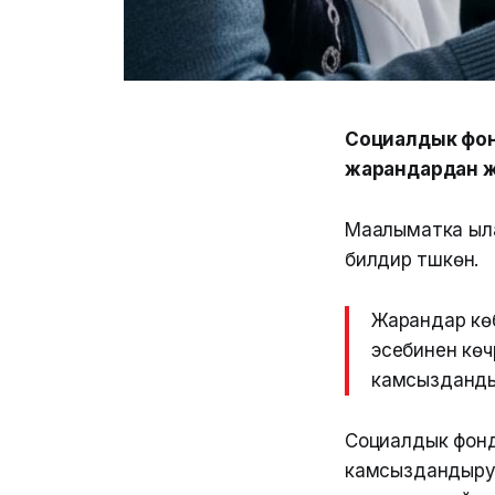
Социалдык фон
жарандардан жа
Маалыматка ыла
билдирүү түшкөн.
Жарандар көб
эсебинен көч
камсызданды
Социалдык фонд
камсыздандыруу