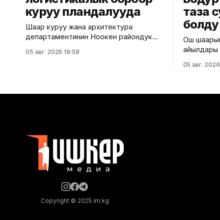
куруу пландалууда
таза 
болду
Шаар куруу жана архитектура
департаментинин Ноокен райондук
Ош шаарын
шаар куруу жана архитектура
айылдары 
05 авг. 2026 19:58
башкармалыгы Жалал-Абад облусунун
болду. Бу
05 авг. 2026
Ноокен районундагы Кызыл-Туу
таза суу с
айылынын Кен-Сай тилкесинде курула
шаардык 
турган мөмө-жемиштерди сактоочу
ылайык, у
транспорттук-логистикалык
жалпысына
борбордун эскиздик долбоорун
берилди. Д
иштеп чыкты. Курулуш министрлигинин
тармагына
маалыматына ылайык, долбоор айыл
Белгилей к
чарба продукцияларын сактоо, кайра
айылдард
иштетүү жана ташуу үчүн заманбап
Copyright © 2025 im.kg