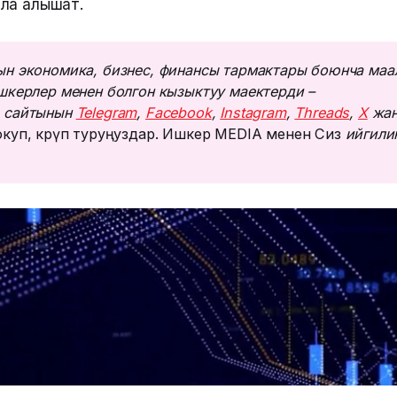
ла алышат.
н экономика, бизнес, финансы тармактары боюнча маа
шкерлер менен болгон кызыктуу маектерди – 
 сайтынын 
Telegram
, 
Facebook
, 
Instagram
, 
Threads
, 
Х
 жан
куп, көрүп туруңуздар. Ишкер MEDIA менен Сиз
 ийгилик