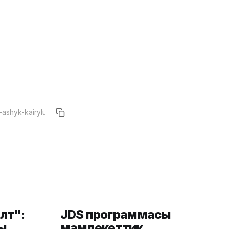
лөт":
JDS программасы
ы
мамлекеттик