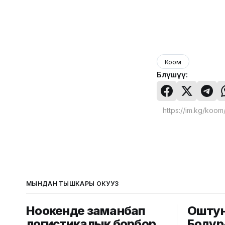
Коом
Бөлүшүү:
МЫНДАН ТЫШКАРЫ ОКУҢУЗ
Ноокенде заманбап
Оштун 
логистикалык борбор
Бодур