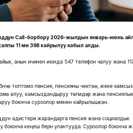
ддун Call-борбору 2026-жылдын январь-июнь ай
лпы 11 миң 398 кайрылуу кабыл алды.
йык, анын ичинен июнда 547 телефон чалуу жана 11
үнчө топтомо пенсия, пенсияны чектөө, жеке камсы
үрмө алуу, камсыздандыруу төгүмдөрү жана пенсиялы
руу боюнча суроолор менен кайрылышкан.
дун адистери жарандарга пенсия жана социалдык
 боюнча кеңеш берүүнү улантууда. Суроолор боюнча 