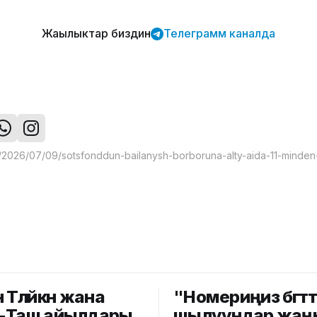
Жаңылыктар биздин
Телеграмм каналда
Төлөйкөн жана
"Номериңиз бөгөттө
-Таш айылдары
шылуундар жаң