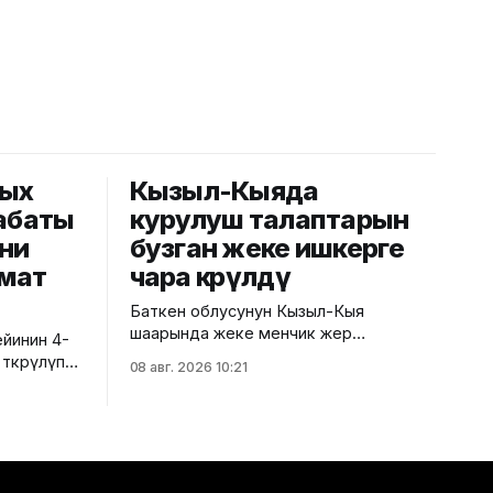
рых
Кызыл-Кыяда
абаты
курулуш талаптарын
ни
бузган жеке ишкерге
мат
чара көрүлдү
Баткен облусунун Кызыл-Кыя
шаарында жеке менчик жер
йинин 4-
тилкесинде салынып жаткан эки
ткөрүлүп
08 авг. 2026 10:21
кабаттуу соода борборунун
курулушунда мыйзам бузуулар
 келбесин
аныкталды. Бул тууралуу Курулуш,
жаштар
архитектура жана турак жай-
рди.
коммуналдык чарба министрлигинин
на
басма сөз кызматы билдирди.