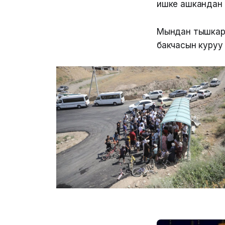
ишке ашкандан 
Мындан тышкар
бакчасын куруу