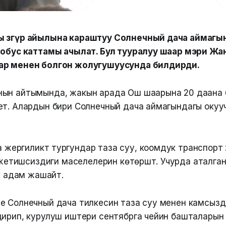
 Өзгүр айылына караштуу Солнечный дача аймагы
тобус каттамы ачылат. Бул тууралуу шаар мэри Жа
ар менен болгон жолугушуусунда билдирди.
нын айтымында, жакын арада Ош шаарына 20 даана
ет. Алардын бири Солнечный дача аймагындагы оку
жергиликтүү тургундар таза суу, коомдук транспорт
етишсиздиги маселелерин көтөрүштү. Учурда аталга
 адам жашайт.
е Солнечный дача тилкесин таза суу менен камсыз
дирип, курулуш иштери сентябрга чейин башталарын