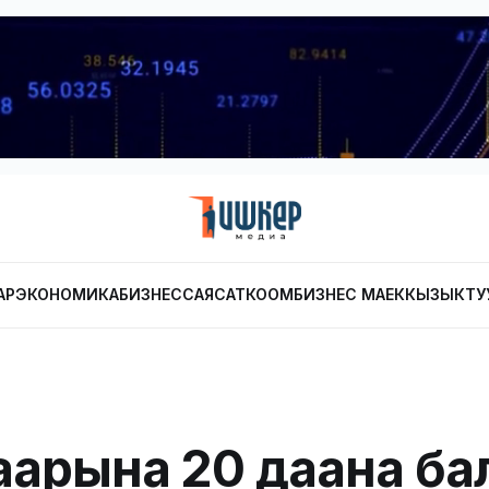
АР
ЭКОНОМИКА
БИЗНЕС
САЯСАТ
КООМ
БИЗНЕС МАЕК
КЫЗЫКТУ
арына 20 даана ба