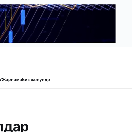
У
Жарнама
Биз жөнүндө
лдар