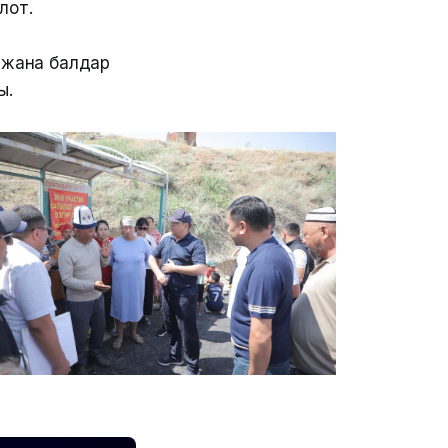
лот.
 жана балдар
ы.