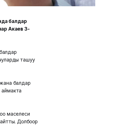
нда балдар
нар Акаев 3-
 балдар
учуларды ташуу
 жана балдар
н аймакта
доо маселеси
 айтты. Долбоор