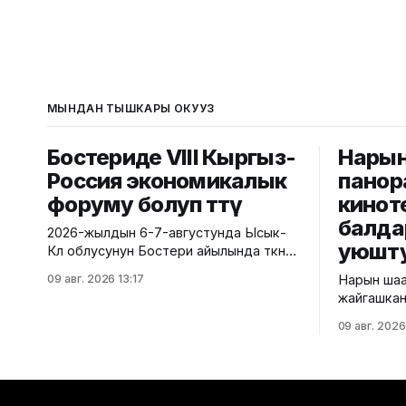
МЫНДАН ТЫШКАРЫ ОКУҢУЗ
Бостериде VIII Кыргыз-
Нары
Россия экономикалык
панор
форуму болуп өттү
кинот
балда
2026-жылдын 6-7-августунда Ысык-
уюшт
Көл облусунун Бостери айылында өткөн
VIII Кыргыз-Россия экономикалык
09 авг. 2026 13:17
Нарын ша
форуму болуп өтту. Иш-чара Евразия
жайгашкан
өкмөттөр аралык кеңешинин жыйынынын
айланат. Б
алкагында уюштурулуп, ага
09 авг. 2026
мэриясынан би
Кыргызстан менен Россиянын
ылайык, 
мамлекеттик органдарынын, бизнес
Беккелдие
ишканаларынын, өнүктүрүү
ЖЧКсынын
институттарынын жана эксперттик