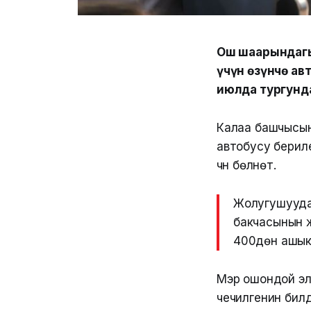
Ош шаарындагы
үчүн өзүнчө ав
июлда тургунд
Калаа башчысы
автобусу берил
үчүн бөлүнөт.
Жолугушууда 
бакчасынын ж
400дөн ашык
Мэр ошондой эл
чечилгенин бил