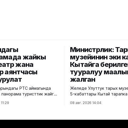
ндагы
Министрлик: Та
амада жайкы
музейинин эки к
еатр жана
Кытайга берилге
р аянтчасы
тууралуу маалы
урулат
жалган
арындагы РТС аймагында
Желеде Улуттук тарых музе
 панорама туристтик жайга
5-кабаттары Кытай тарапка ө
ул тууралуу калаа
берилгени тууралуу тараган
 11:29
08 авг. 2026 14:04
лдиришти. Маалыматка
маалыматтын чындыкка дал
Нарындын мэри Жылдызбек
Маданият, маалымат жана 
в "Сапат курулуш"
саясаты министрлиги билди
 жетекчиси Валихан
Министрликтин маалыматы