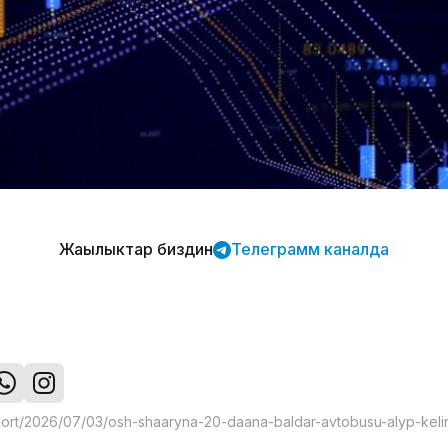
Жаңылыктар биздин
Телеграмм каналда