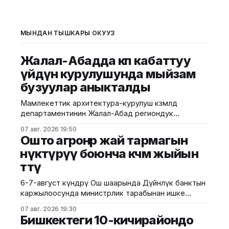
МЫНДАН ТЫШКАРЫ ОКУҢУЗ
Жалал-Абадда көп кабаттуу
үйдүн курулушунда мыйзам
бузуулар аныкталды
Мамлекеттик архитектура-курулуш көзөмөлдөө
департаментинин Жалал-Абад региондук
башкармалыгы шаардагы көп кабаттуу турак жайга
07 авг. 2026 19:50
текшерүү жүргүздү. Бул тууралуу Курулуш
Ошто агроөнөр жай тармагын
министрлигинин басма сөз кызматы билдирди.
өнүктүрүү боюнча көчмө жыйын
Маалыматка ылайык, текшерүү Байзаков көчөсү, 46
өттү
дарегинде курулуп жаткан объектте өткөрүлүп,
техникалык талаптардын бузулганы аныкталды.
6-7-август күндөрү Ош шаарында Дүйнөлүк банктын
Белгиленгендей, курулуш иштери бекитилген
каржылоосунда министрлик тарабынан ишке
долбоордук документациядан четтөө менен
ашырылып жаткан "Ош облусунун жана Ош
жүргүзүлгөн. Ошондой эле
07 авг. 2026 19:30
шаарынын аймактык экономикалык өнүгүүсү"
Бишкектеги 10-кичирайондо
долбоорунун алкагында Өндүрүмдүү өнөктөштүк