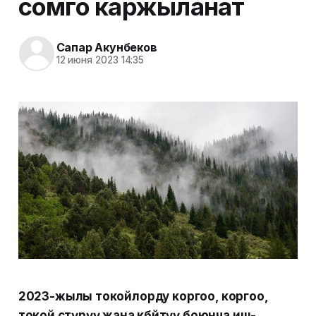
сомго каржыланат
Сапар Акунбеков
12 июня 2023 14:35
2023-жылы токойлорду коргоо, коргоо,
токой өстүрүү жана көбөйтүү боюнча иш-