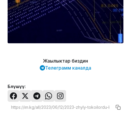
Жаңылыктар биздин
Телеграмм каналда
Бөлүшүү: