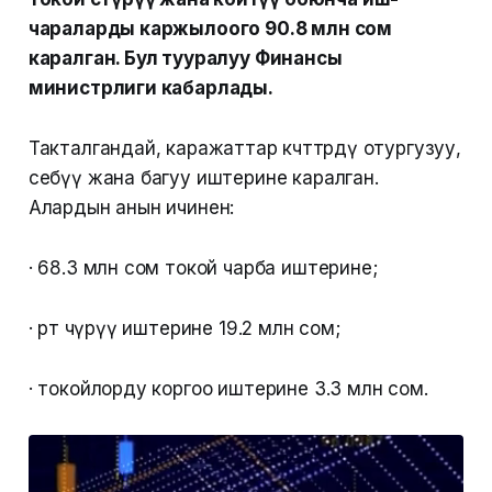
чараларды каржылоого 90.8 млн сом
каралган. Бул тууралуу Финансы
министрлиги кабарлады.
Такталгандай, каражаттар көчөттөрдү отургузуу,
себүү жана багуу иштерине каралган.
Алардын анын ичинен:
· 68.3 млн сом токой чарба иштерине;
· өрт өчүрүү иштерине 19.2 млн сом;
· токойлорду коргоо иштерине 3.3 млн сом.