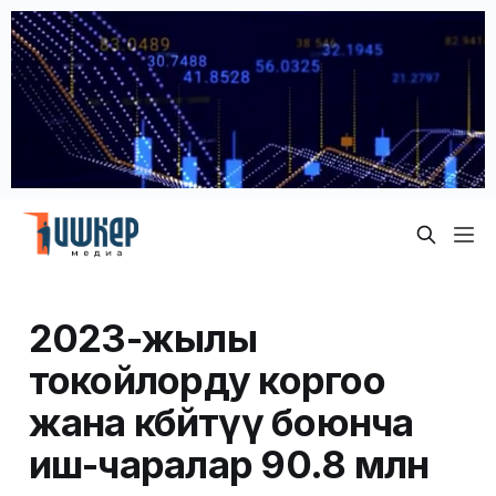
2023-жылы
токойлорду коргоо
жана көбөйтүү боюнча
иш-чаралар 90.8 млн