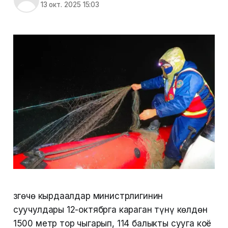
13 окт. 2025 15:03
Өзгөчө кырдаалдар министрлигинин
суучулдары 12-октябрга караган түнү көлдөн
1500 метр тор чыгарып, 114 балыкты сууга коё