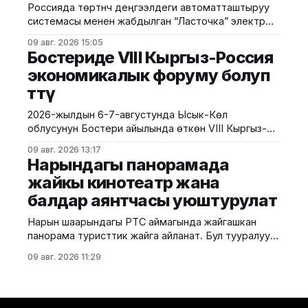
бурууга чакырууда. Бул талаптардын негизги
Россияда төртүнчү деңгээлдеги автоматташтыруу
максаты — уюлдук түзүлүштөрдүн мыйзамдуу
системасы менен жабдылган “Ласточка” электр
жүгүртүлүшүн камсыз кылуу, контрабандага бөгөт коюу
поездин сынай башташты. Сыноолор Москвадагы
жана керектөөчүлөрдүн укугун коргоо.
09 авг. 2026 15:05
борбордук шакек темир жолунда (МЦК) өткөрүлүп
Бостериде VIII Кыргыз-Россия
жатат. Бул тууралуу РИА-Новости маалымдады.
экономикалык форуму болуп
Билдирүүгө караганда, жаңы технологиянын өзгөчөлүгү
өттү
— поездди башкаруу үчүн анын ичинде машинисттин
болушу талап кылынбайт. Поезд өз алдынча
2026-жылдын 6-7-августунда Ысык-Көл
ылдамдап, тормоз басып, эшиктерди ачып-жабат.
облусунун Бостери айылында өткөн VIII Кыргыз-
Анын
Россия экономикалык форуму болуп өтту. Иш-
09 авг. 2026 13:17
чара Евразия өкмөттөр аралык кеңешинин
Нарындагы панорамада
жыйынынын алкагында уюштурулуп, ага
жайкы кинотеатр жана
Кыргызстан менен Россиянын мамлекеттик
балдар аянтчасы уюштурулат
органдарынын, бизнес ишканаларынын, өнүктүрүү
институттарынын жана эксперттик коомчулуктун
Нарын шаарындагы РТС аймагында жайгашкан
өкүлдөрү катышты. Форумдун биринчи күнүнүн
панорама туристтик жайга айланат. Бул тууралуу
жыйынтыгында бир катар келишимдерге кол
калаа мэриясынан билдиришти. Маалыматка
09 авг. 2026 11:29
ылайык, Нарындын мэри Жылдызбек Беккелдиев
"Сапат курулуш" ЖЧКсынын жетекчиси Валихан
Жолбулаков менен жолугушуп, алдыдагы иштерди
талкуулады. Долбоор сынак шартында жеке