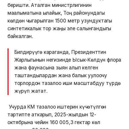
беришти. Аталган министрлигинин
маалыматына ылайык, Тоң районундагы
көлдөн чыгарылган 1500 метр узундуктагы
синтетикалык тор жаңы эле салынгандыгы
байкалган.
Билдирүүгө караганда, Президенттин
Жарлыгынын негизинде Ысык-Көлдүн флора
жана фаунасына зыян алып келген
таштандылардан жана балык уулоочу
торлордон тазалоо иши масштабдуу түрдө
жүрүп жатат.
Учурда ӨКМ тазалоо иштерин күчөтүлгөн
тартипте аткарып, 2025-жылдын 12-
октябрына чейин 160 005,3 гектар көл