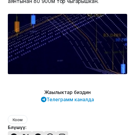
аянтынан 80 900м тор чыгарышкан.
Жаңылыктар биздин
Телеграмм каналда
Коом
Бөлүшүү: