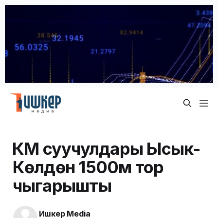
ӨКМ суучулдары Ысык-
Көлдөн 1500м тор
чыгарышты
Ишкер Media