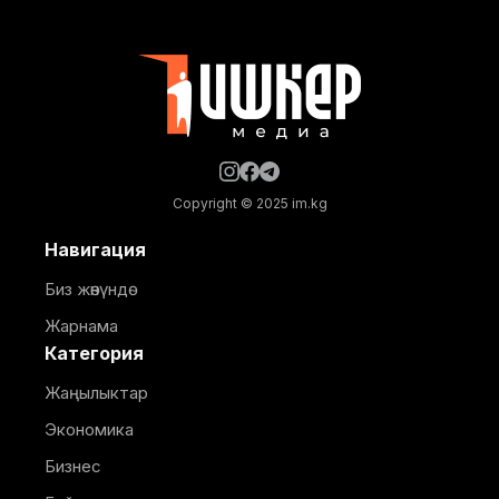
ишкерге пайдаланууга берилип, аймакта жайкы
кинотеатр, сүрөт бурчу, балдар үчүн оюн аянтчасы
жана
Copyright © 2025 im.kg
Навигация
Биз жөнүндө
Жарнама
Категория
Жаңылыктар
Экономика
Бизнес