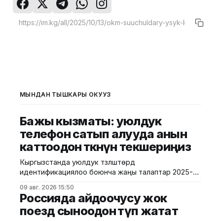
МЫНДАН ТЫШКАРЫ ОКУҢУЗ
Бажы кызматы: уюлдук
телефон сатып алууда анын
каттоодон өткөнүн текшериңиз
Кыргызстанда уюлдук түзүлүштөрдү
идентификациялоо боюнча жаңы талаптар 2025-
жылдын август айынан тартып күчүнө кирген. Ушуга
09 авг. 2026 15:50
байланыштуу Бажы кызматы жарандарды
Россияда айдоочусу жок
смартфон сатып алууда анын расмий түрдө өлкөгө
поезд сыноодон өтүп жатат
киргизилгенине жана каттоодон өткөнүнө көңүл