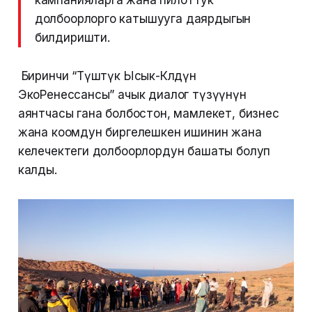
кампанияларга жана пилоттук
долбоорлорго катышууга даярдыгын
билдиришти.
Биринчи “Түштүк Ысык-Көлдүн
ЭкоРенессансы” ачык диалог түзүүнүн
аянтчасы гана болбостон, мамлекет, бизнес
жана коомдун биргелешкен ишинин жана
келечектеги долбоорлордун башаты болуп
калды.