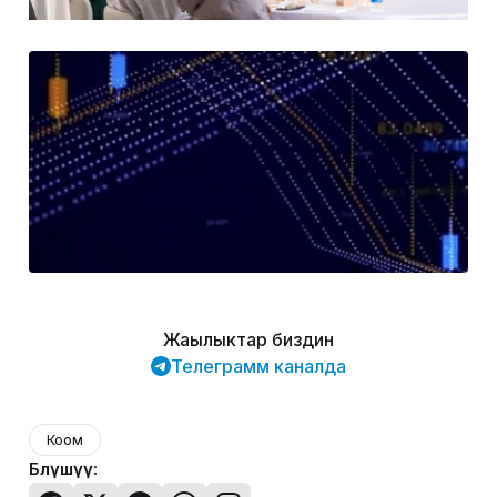
Жаңылыктар биздин
Телеграмм каналда
Коом
Бөлүшүү: