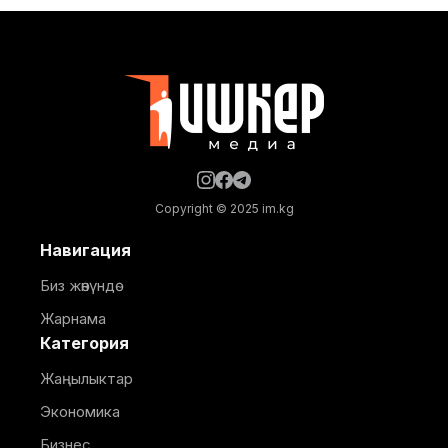
кабыл алынды. Бул тууралуу "Кыргызстан
аэропорттору" ААКнын басма сөз кызматынан
билдиришти. Техникалык каттам жаңыланган
аэродром инфраструктурасынын ири учактарды
кабыл
Copyright © 2025 im.kg
Навигация
Биз жөнүндө
Жарнама
Категория
Жаңылыктар
Экономика
Бизнес