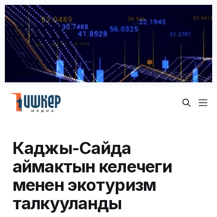
Каджы-Сайда
аймактын келечеги
менен экотуризм
талкууланды