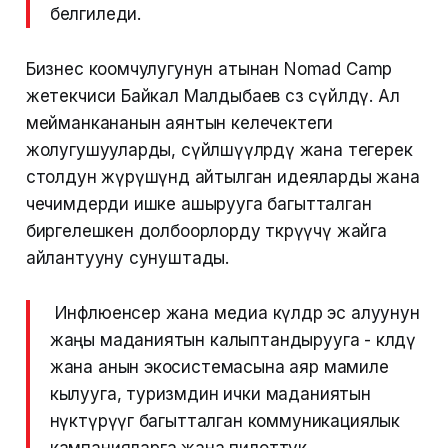
белгиледи.
Бизнес коомчулугунун атынан Nomad Camp
жетекчиси Байкал Малдыбаев сөз сүйлөдү. Ал
мейманкананын аянтын келечектеги
жолугушууларды, сүйлөшүүлөрдү жана тегерек
столдун жүрүшүндө айтылган идеяларды жана
чечимдерди ишке ашырууга багытталган
биргелешкен долбоорлорду өткөрүүчү жайга
айлантууну сунуштады.
Инфлюенсер жана медиа өкүлдөр эс алуунун
жаңы маданиятын калыптандырууга - көлдү
жана анын экосистемасына аяр мамиле
кылууга, туризмдин ички маданиятын
өнүктүрүүгө багытталган коммуникациялык