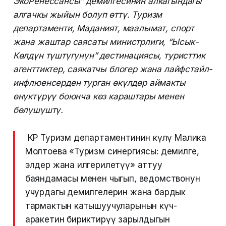
ЭкоРенессансы” демилгесинин алкагындагы
алгачкы жыйын болуп өттү. Туризм
департаменти, Маданият, маалымат, спорт
жана жаштар саясаты министрлиги, “Ысык-
Көлдүн түштүгүнүн” дестинациясы, туристтик
агенттиктер, саякатчы блогер жана лайфстайл-
инфлюенсерден турган өкүлдөр аймакты
өнүктүрүү боюнча көз караштары менен
бөлүшүштү.
КР Туризм департаментинин өкүлү Малика
Молтоева «Туризм синергиясы: демилге,
элдер жана илгерилетүү» аттуу
баяндамасы менен чыгып, ведомствонун
учурдагы демилгелерин жана бардык
тармактын катышуучуларынын күч-
аракетин бириктирүү зарылдыгын