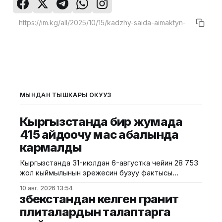
МЫНДАН ТЫШКАРЫ ОКУҢУЗ
Кыргызстанда бир жумада
415 айдоочу мас абалында
кармалды
Кыргызстанда 31-июлдан 6-августка чейин 28 753
жол кыймылынын эрежесин бузуу фактысы
аныкталды. Бул тууралуу ИИМдин Жол
10 авг. 2026 13:54
кыймылынын коопсуздугун камсыздоо башкы
Өзбекстандан келген гранит
башкармалыгы билдирди. Алдын ала маалымат
плиталардын талаптарга
боюнча, бир жуманын ичинде тиешелүү