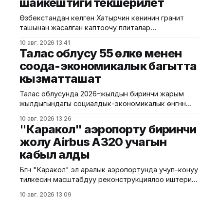
шайкештиги текшерилет
документтери жок транспорт каражатын
башкарган 4 502, мас абалында унаа башкарган 415
Өзбекстандан келген Хатырчин кенинин гранит
жана унаанын терезелерин мыйзамсыз
ташынан жасалган каптоочу плиталар
караңгылаткан 207
сертификаттоодон өттү. Бул тууралуу Курулуш
10 авг. 2026 13:41
министрлигинин басма сөз кызматы билдирди.
Талас облусу 55 өлкө менен
Маалыматка ылайык, бул иштерди Курулушта
соода-экономикалык багытта
сертификаттоонун республикалык борборунун
кызматташат
Түштүк региондук башкармалыгы жүргүздү.
Белгиленгендей, адистер плиталардын
Талас облусунда 2026-жылдын биринчи жарым
белгиленген талаптарга шайкештигин текшеришти.
жылдыгындагы социалдык-экономикалык өнүгүүнүн
Анын ичинде сырткы көрүнүшү, абалы, таңгактын
жыйынтыгы чыгарылып, алдыдагы милдеттер
бүтүндүгү жана эн белгиси, ошондой эле
10 авг. 2026 13:26
белгиленди. Бул тууралуу аймактык өкүлчүлүктөн
"Каракол" аэропорту биринчи
билдиришти. Жыйында экономикалык өсүш,
жолу Airbus A320 учагын
инвестиция тартуу, курулуш, жол
кабыл алды
инфраструктурасы, айыл чарба жана социалдык
тармактардагы көрсөткүчтөр талкууланды.
Бүгүн "Каракол" эл аралык аэропортунда учуп-конуу
Маалыматка ылайык, учурда Талас облусу
тилкесин масштабдуу реконструкциялоо иштери
дүйнөнүн 55 өлкөсү менен соода-экономикалык
аяктагандан кийинки алгачкы техникалык каттам
байланыш жүргүзүп жатат. Ошондой
10 авг. 2026 13:09
аткарылды. Аэропорттун тарыхында биринчи жолу
магистралдык класстагы Airbus A320 аба кемеси