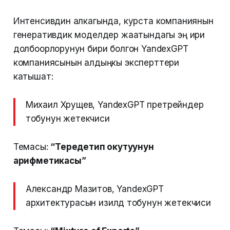
Интенсивдин алкагында, курста компаниянын
генеративдик моделдер жаатындагы эң ири
долбоорлорунун бири болгон YandexGPT
компаниясынын алдыңкы эксперттери
катышат:
Михаил Хрущев, YandexGPT претрейндер
тобунун жетекчиси
Темасы:
“Тереңдетип окутуунун
арифметикасы”
Александр Мазитов, YandexGPT
архитектурасын изилдөө тобунун жетекчиси