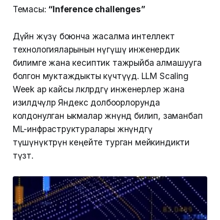
Темасы:
“Inference challenges”
Дүйнө жүзү боюнча жасалма интеллект
технологияларынын өнүгүшү инженердик
билимге жана кесиптик тажрыйба алмашууга
болгон муктаждыкты күчөтүүдө. LLM Scaling
Week ар кайсы өлкөлөрдөгү инженерлер жана
изилдөөчүлөр Яндекс долбоорлорунда
колдонулган ыкмалар жөнүндө билип, заманбап
ML-инфраструктуралары жөнүндөгү
түшүнүктөрүн кеңейте турган мейкиндикти
түзөт.