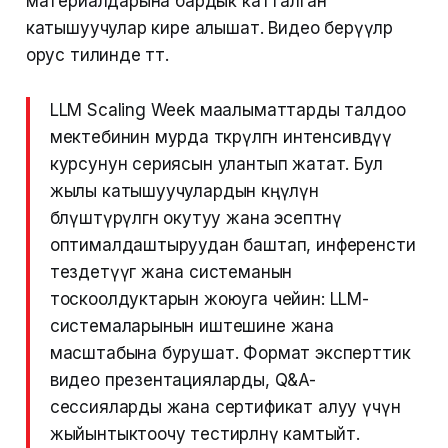
материалдарына бардык катталган
катышуучулар кире алышат. Видео берүүлөр
орус тилинде өтөт.
LLM Scaling Week маалыматтарды талдоо
мектебинин мурда өткөрүлгөн интенсивдүү
курсунун сериясын улантып жатат. Бул
жылы катышуучулардын көңүлүн
бөлүштүрүлгөн окутуу жана эсептөөнү
оптималдаштыруудан баштап, инференсти
тездетүүгө жана системанын
тоскоолдуктарын жоюуга чейин: LLM-
системаларынын иштешине жана
масштабына бурушат. Формат эксперттик
видео презентацияларды, Q&A-
сессияларды жана сертификат алуу үчүн
жыйынтыктоочу тестирлөөнү камтыйт.