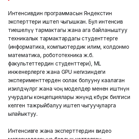
Интенсивдин программасын Яндекстин
эксперттери иштеп чыгышкан. Бул интенсив
тиешелүү тармактагы жана ага байланыштуу
техникалык тармактардагы студенттерге
(информатика, компьютердик илим, колдонмо
математика, робототехника ж.б.
факультеттердин студенттери), ML
инженерлерге жана GPU негизиндеги
эксперименттерден оолак болууну каалаган
изилдөөчүлөргө жана чоң моделдер менен иштөөнүн
учурдагы концепциялары жөнүндө көбүрөөк билгиси
келген тажрыйбалуу иштеп чыгуучуларга
ылайыктуу.
Интенсивге жана эксперттердин видео