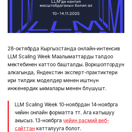
28-октябрда Кыргызстанда онлайн-интенсив
LLM Scaling Week Маалыматтарды талдоо
мектебинен каттоо башталды. Воркшоптордун
алкагында, Яндекстин эксперт-практиктери
ири тилдик моделдер менен иштөөнүн
инженердик ыкмалары менен бөлүшүшөт.
LLM Scaling Week 10-ноябрдан 14-ноябрга
чейин онлайн форматта өтөт. Ага катышуу
акысыз. 13-ноябрга
чейин расмий веб-
сайттан
катталууга болот.