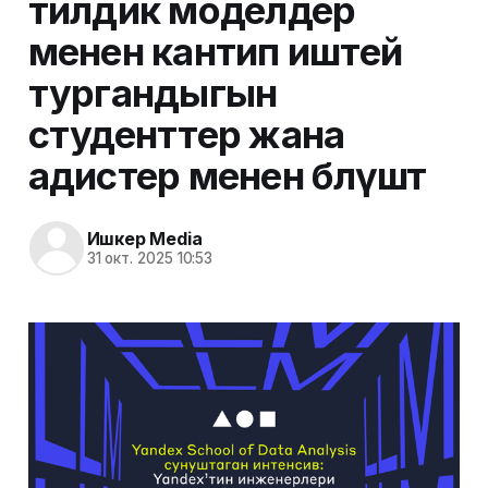
тилдик моделдер
менен кантип иштей
тургандыгын
студенттер жана
адистер менен бөлүшөт
Ишкер Media
31 окт. 2025 10:53