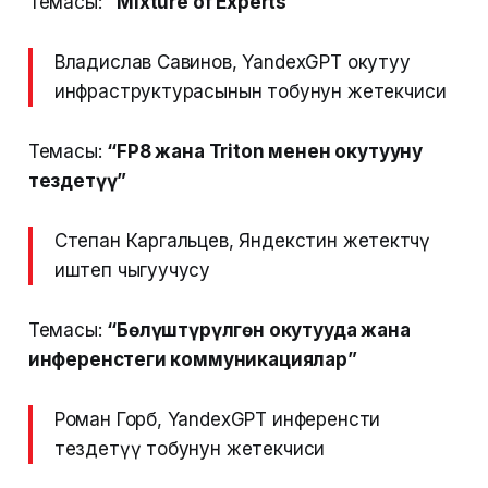
Темасы:
“Mixture of Experts”
Владислав Савинов, YandexGPT окутуу
инфраструктурасынын тобунун жетекчиси
Темасы:
“FP8 жана Triton менен окутууну
тездетүү”
Степан Каргальцев, Яндекстин жетектөөчү
иштеп чыгуучусу
Темасы:
“Бөлүштүрүлгөн окутууда жана
инференстеги коммуникациялар”
Роман Горб, YandexGPT инференсти
тездетүү тобунун жетекчиси