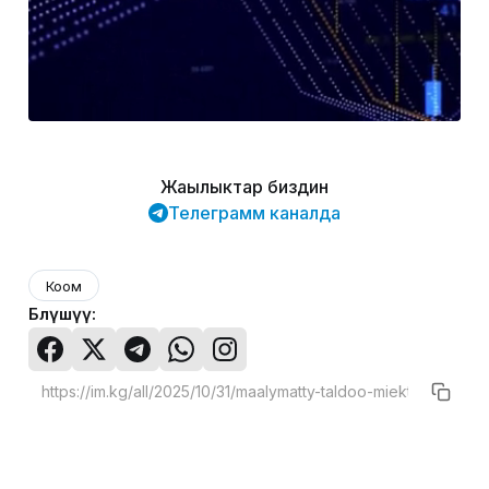
Жаңылыктар биздин
Телеграмм каналда
Коом
Бөлүшүү: