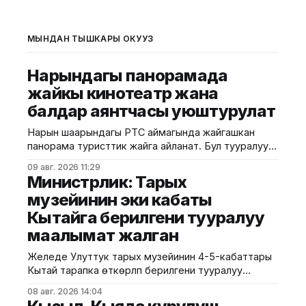
МЫНДАН ТЫШКАРЫ ОКУҢУЗ
Нарындагы панорамада
жайкы кинотеатр жана
балдар аянтчасы уюштурулат
Нарын шаарындагы РТС аймагында жайгашкан
панорама туристтик жайга айланат. Бул тууралуу
калаа мэриясынан билдиришти. Маалыматка
09 авг. 2026 11:29
ылайык, Нарындын мэри Жылдызбек Беккелдиев
Министрлик: Тарых
"Сапат курулуш" ЖЧКсынын жетекчиси Валихан
музейинин эки кабаты
Жолбулаков менен жолугушуп, алдыдагы иштерди
Кытайга берилгени тууралуу
талкуулады. Долбоор сынак шартында жеке
ишкерге пайдаланууга берилип, аймакта жайкы
маалымат жалган
кинотеатр, сүрөт бурчу, балдар үчүн оюн аянтчасы
жана
Желеде Улуттук тарых музейинин 4-5-кабаттары
Кытай тарапка өткөрүлүп берилгени тууралуу
тараган маалыматтын чындыкка дал келбесин
08 авг. 2026 14:04
Маданият, маалымат жана жаштар саясаты