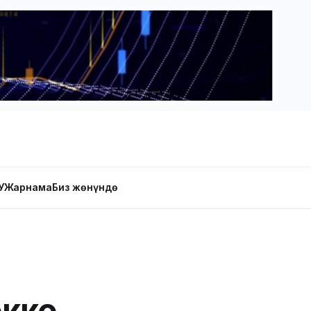
У
Жарнама
Биз жөнүндө
окко