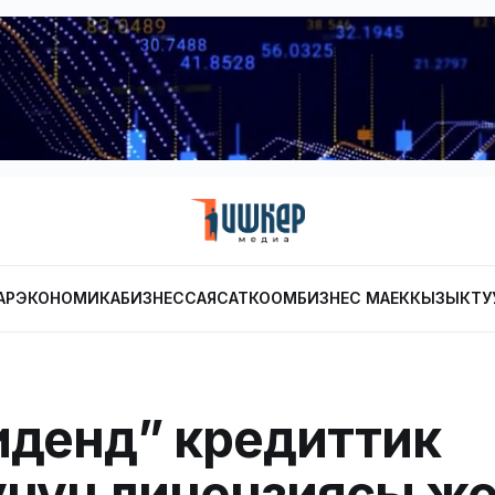
АР
ЭКОНОМИКА
БИЗНЕС
САЯСАТ
КООМ
БИЗНЕС МАЕК
КЫЗЫКТУ
денд” кредиттик
нун лицензиясы ж