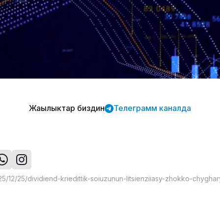
Жаңылыктар биздин
Телеграмм каналда