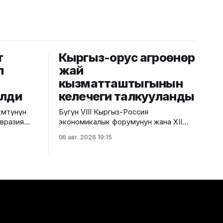
т
Кыргыз-орус агроөнөр
л
жай
кызматташтыгынын
елди
келечеги талкууланды
мөтүнүн
Бүгүн VIII Кыргыз-Россия
Евразия
экономикалык форумунун жана XII
езектеги
Кыргыз-Россия аймактар аралык
06 авг. 2026 19:15
гызстанга
конференциясынын алкагында "Айыл
чарба тармагындагы кыргыз-орус
кызматташтыгынын келечеги" аттуу
рун басары
панелдик сессия өттү. Бул тууралуу
ды.
Айыл чарба министрлигинин басма сөз
ешинин
кызматынан билдиришти. Иш-чарада
т күндөрү
Суу ресурстары, айыл чарба жана
-Ата
кайра иштетүү өнөр жайы министринин
вразия
орун басары