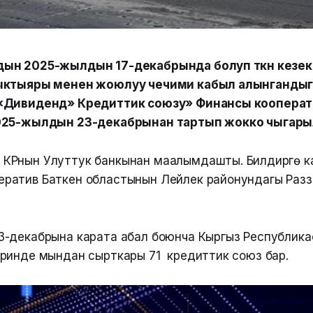
ын 2025-жылдын 17-декабрында болуп өткөн кезе
ыктыяры менен жоюлуу чечими кабыл алынганды
«Дивиденд» Кредиттик союзу» Финансы коопера
025-жылдын 23-декабрынан тартып жокко чыгар
 КРнын Улуттук банкынан маалымдашты. Билдирүүгө к
ператив Баткен областынын Лейлек районундагы Раз
-декабрына карата абал боюнча Кыргыз Республика
ринде мындан сырткары 71 кредиттик союз бар.