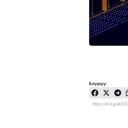
Бөлүшүү: