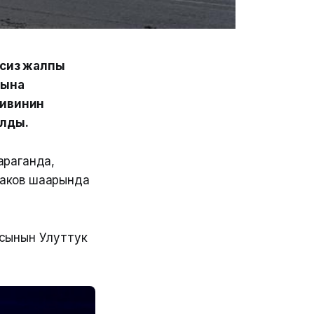
ксиз жалпы
гына
тивинин
ылды.
араганда,
заков шаарында
сынын Улуттук