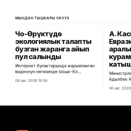
МЫНДАН ТЫШКАРЫ ОКУҢУЗ
Чоң-Өрүктүдө
А. Ка
экологиялык талапты
Евраз
бузган жаранга айып
аралы
пул салынды
кура
каты
Интернет булактарында жарыяланган
видеонун негизинде Ысык-Көл
Министрле
облусунун Чоң-Өрүктү айылында
Адылбек Ка
06 авг. 2026 19:58
таштанды калдыктарын
аралык ке
06 авг. 2026
белгиленбеген жерге төгүү фактысы
курамдагы
аныкталды. Бул тууралуу Жаратылыш
тууралуу Ө
ресурстары, экология жана
кызматынан б
техникалык көзөмөл министрлигинен
алдында Е
билдиришти. Маалыматка ылайык,
мамлекетт
Экологиялык жана техникалык көзөмөл
расмий то
кызматынын Ысык-Көл регионалдык
биргелешк
башкармалыгынын тескөөчүлөрү жүргүзгөн