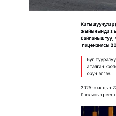
Катышуучулард
жыйынында өз 
байланыштуу, 
лицензиясы 2
Бул тууралуу
аталган коо
орун алган.
2025-жылдын 23
банкынын реест