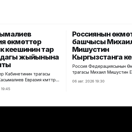
сымалиев
Россиянын өкмө
ия өкмөттөр
башчысы Михаи
к кеңешинин тар
Мишустин
мдагы жыйынына
Кыргызстанга к
шты
Россия Федерациясынын Өк
төрагасы Михаил Мишустин 
р Кабинетинин төрагасы
өкмөттөр аралык кеңешинин к
сымалиев Евразия өкмөттөр
06 авг. 2026 19:30
жыйынына катышуу үчүн Кыр
ңешинин (ЕӨАК) тар
 19:45
келди. Аны Ысык-Көл эл аралык
 жыйынына катышты. Бул
аэропортунан Министрлер
кмөттүн басма сөз
Кабинетинин Төрагасынын о
илдиришти. Жыйындын
Эрлист Акунбеков тосуп ал
АЭБге мүчө
Евразия өкмөттөр аралык кең
ердин өкмөт башчыларын
кезектеги жыйыны 6-7-авгус
суп алуу аземи жана
Ысык-Көл облусунун Чолпон
ен сүрөткө түшүү иш-чарасы
шаарында өтөт. Жыйынга Е