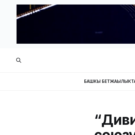
БАШКЫ БЕТ
ЖАҢЫЛЫКТ
“Диви
союзу