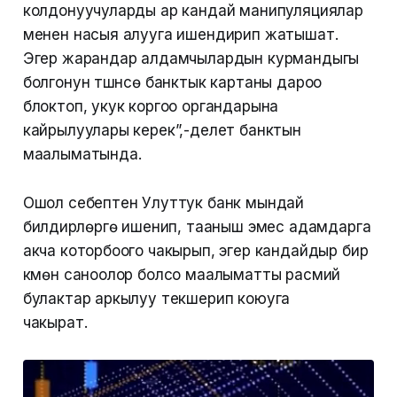
колдонуучуларды ар кандай манипуляциялар
менен насыя алууга ишендирип жатышат.
Эгер жарандар алдамчылардын курмандыгы
болгонун түшүнсө банктык картаны дароо
блоктоп, укук коргоо органдарына
кайрылуулары керек”,-делет банктын
маалыматында.
Ошол себептен Улуттук банк мындай
билдирүүлөргө ишенип, тааныш эмес адамдарга
акча которбоого чакырып, эгер кандайдыр бир
күмөн саноолор болсо маалыматты расмий
булактар аркылуу текшерип коюуга
чакырат.