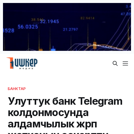
БАНКТАР
Улуттук банк Telegram
колдонмосунда
алдамчылык жүрүп