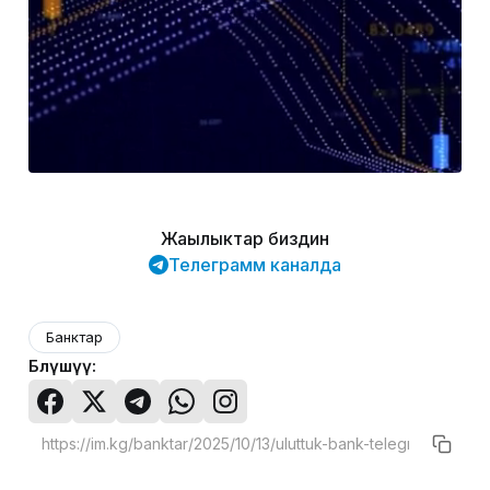
Жаңылыктар биздин
Телеграмм каналда
Банктар
Бөлүшүү: