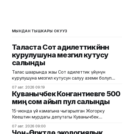
МЫНДАН ТЫШКАРЫ ОКУҢУЗ
Таласта Сот адилеттик үйүнүн
курулушуна мезгил кутусу
салынды
Талас шаарында жаңы Сот адилеттик үйүнүн
курулушуна мезгил кутусун салуу аземи болуп
өттү. Бул тууралуу президенттин аймактагы
07 авг. 2026 09:19
өкүлчүлүгүнөн билдиришти. Иш-чарага Жогорку
Куванычбек Конгантиевге 500
соттун төрагасы Медербек Сатыев, президенттин
миң сом айып пул салынды
Талас облусундагы ыйгарым укуктуу өкүлү Эрмат
Жумаев, Жогорку сотко караштуу Сот
15-июнда үй камагына чыгарылган Жогорку
департаментинин директору Бакыт Курманалиев,
Кеңештин мурдагы депутаты Куванычбек
Талас облустук сотунун төрагасы Эльярбек
Конгантиевге сот 500 миң сом айып пулсалынды.
Абдимиталипов, ошондой эле
07 авг. 2026 09:00
Бул тууралуу Бишкек шаардык сотунун басма сөз
Чоң-Өрүктүдө экологиялык