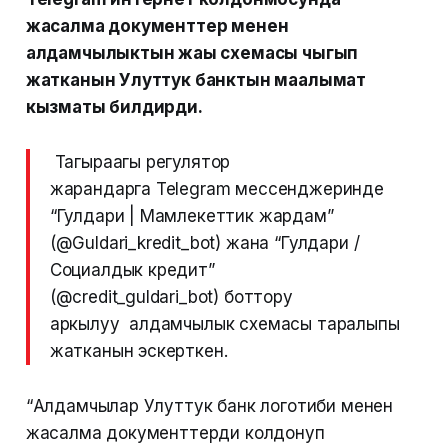
жасалма документтер менен
алдамчылыктын жаңы схемасы чыгып
жатканын Улуттук банктын маалымат
кызматы билдирди.
Тагыраагы регулятор
жарандарга Telegram мессенджеринде
“Гулдари | Мамлекеттик жардам”
(@Guldari_kredit_bot) жана “Гулдари /
Социалдык кредит”
(@credit_guldari_bot) боттору
аркылуу алдамчылык схемасы таралыпы
жатканын эскерткен.
“Алдамчылар Улуттук банк логотиби менен
жасалма документтерди колдонуп