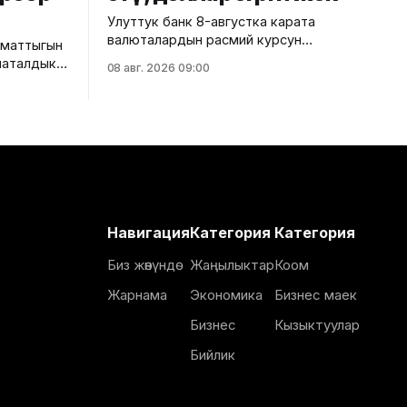
Улуттук банк 8-августка карата
валюталардын расмий курсун
аматтыгын
жарыялады. Ага ылайык, доллардын
наталдык
08 авг. 2026 09:00
курсу өзгөрүүсүз, тагыраагы 87,4500
лды. Бул
сом бойдон калды. Евро 100,9435
о
сомдон 100,7730 сомго
ызматы
түшүп, 0,17%га төмөндөдү. Ал эми
рублдин курсу 1,0652 сом деп
үрүү
белгиленип, 1,36%га түштү. Теңге
ро
болсо 0,1871 сомдон
тынын
н
алып, кош
Навигация
Категория
Категория
инки
га
Биз жөнүндө
Жаңылыктар
Коом
Жарнама
Экономика
Бизнес маек
Бизнес
Кызыктуулар
Бийлик