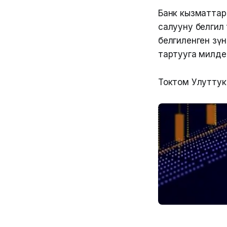
Банк кызматтары
салууну белгил
белгиленген өзү
тартууга милде
Токтом Улуттук