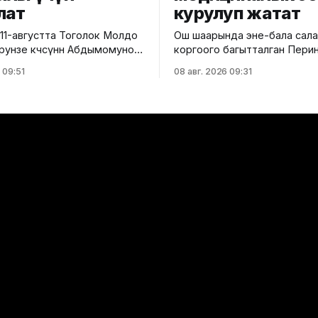
лат
курулуп жатат
11-августта Тоголок Молдо
Ош шаарында эне-бала сал
Фрунзе көчөсүнөн Абдымомунов
коргоого багытталган Пери
ейинки бөлүгү унаа кыймылы
борбордун курулушу башта
 09:51
08 авг. 2026 09:31
луу жабылат. Калаа
тууралуу Саламаттык сакто
н билдиришкендей, аталган
министрлигинин басма сөз к
ул убакта курулуш иштери
билдирди. Маалыматка ылайык,
ана
долбоор Германиянын өнүкт
өчөлөрүнүн кесилиши
банкынын (KfW) 13,5 млн ев
аалар үчүн ачылат. Мэрия
өлчөмүндөгү гранттык каража
арды жол кыймылындагы
эсебинен ишке ашырылууда. Аталга
өзгөрүүлөрдү эске алып, жол
борбор 249 орунга ылайыкт
нин талаптарын так
бойлуу аялдарга, төрөттөн кий
энелерге жана ымыркайлар