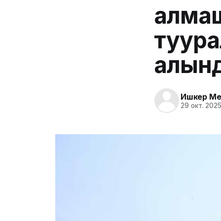
алмаш
туура
алын
Ишкер Me
29 окт. 2025