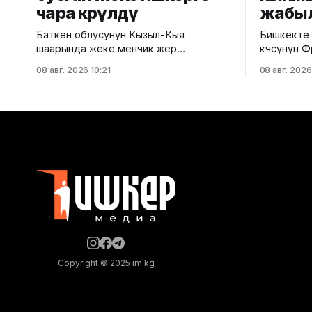
чара көрүлдү
жабы
Баткен облусунун Кызыл-Кыя
Бишкекте 
шаарында жеке менчик жер
көчөсүнүн 
тилкесинде салынып жаткан эки
көчөсүнө ч
08 авг. 2026 10:21
08 авг. 2026
кабаттуу соода борборунун
үчүн убакты
курулушунда мыйзам бузуулар
мэриясыны
аныкталды. Бул тууралуу Курулуш,
тилкеде б
архитектура жана турак жай-
жүргүзүлөт. Ал эми Фрунзе ж
коммуналдык чарба министрлигинин
Панфилов к
басма сөз кызматы билдирди.
кайрадан ун
Маалыматка ылайык, Кулатов көчөсүндө
айдоочул
жайгашкан объекттеги иштер
убактылуу 
тиешелүү уруксат берүүчү жана
белгилери
долбоордук документтер
таризделбестен жүргүзүлгөн. Жер
казууда
Copyright © 2025 im.kg