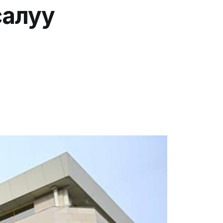
салуу