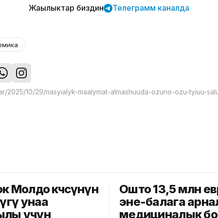
Жаңылыктар биздин
Телеграмм каналда
омика
к Молдо көчөсүнүн
Ошто 13,5 млн ев
лүгү унаа
эне-балага арна
лы үчүн
медициналык бо