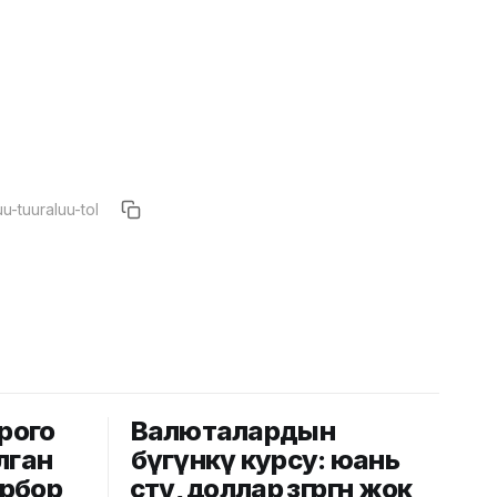
рого
Валюталардын
лган
бүгүнкү курсу: юань
рбор
өстү, доллар өзгөргөн жок