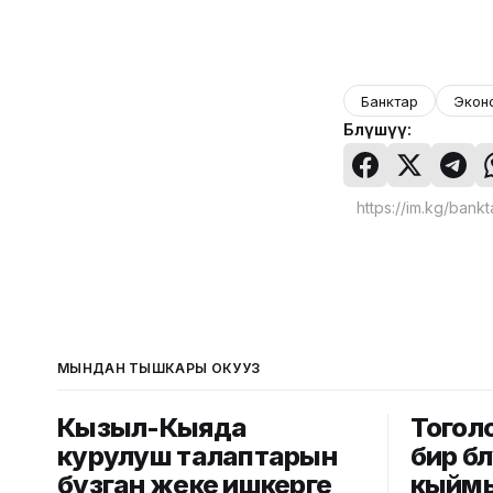
Банктар
Экон
Бөлүшүү:
МЫНДАН ТЫШКАРЫ ОКУҢУЗ
Кызыл-Кыяда
Тоголо
курулуш талаптарын
бир бө
бузган жеке ишкерге
кыймы