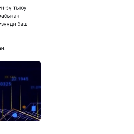
ө-өзү тыюу
арабынан
үзүүдөн баш
н.