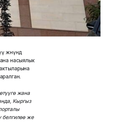
ү жөнүндө
жана насыялык
м актыларына
аралган.
өтүүгө жана
анда, Кыргыз
порталы
у белгилөө же