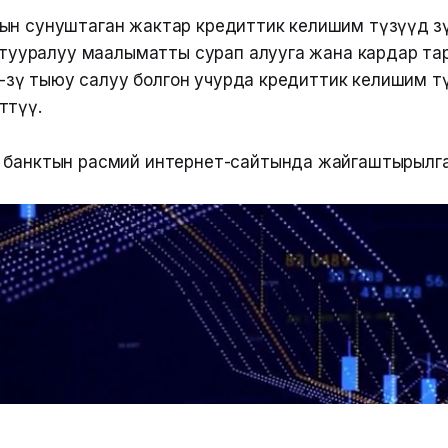
н сунуштаган жактар кредиттик келишим түзүүдө өзүн
өө тууралуу маалыматты сурап алууга жана кардар т
нө-өзү тыюу салуу болгон учурда кредиттик келишим т
ттүү.
 банктын расмий интернет-сайтында жайгаштырылга