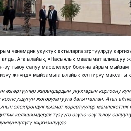
рым ченемдик укуктук актыларга өзгөртүүлөрдү киргизү
 алды. Ага ылайык, «Насыялык маалымат алмашуу 
зүнө-өзү тыюу салуу маселелери боюнча айрым мыйза
иргизүү жөнүндө» мыйзамыга ылайык келтирүү максаты к
н өзгөртүүлөр жарандардын укуктарын коргоону күч
 коопсуздугун жогорулатууга багытталган. Атап айтк
ынын электрондук кызмат көрсөтүүлөр мамлекеттик 
иттик келишимдерди түзүүгө өзүнө-өзү тыюу салуун
үмкүнчүлүгү киргизилүүдө.