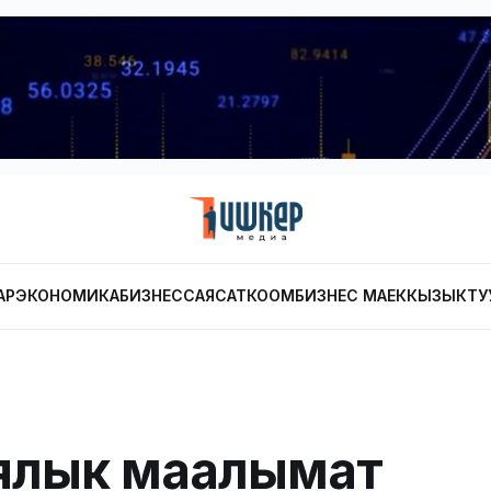
АР
ЭКОНОМИКА
БИЗНЕС
САЯСАТ
КООМ
БИЗНЕС МАЕК
КЫЗЫКТУ
ялык маалымат