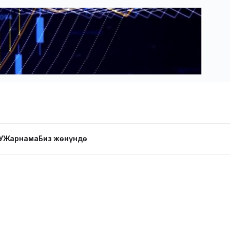
У
Жарнама
Биз жөнүндө