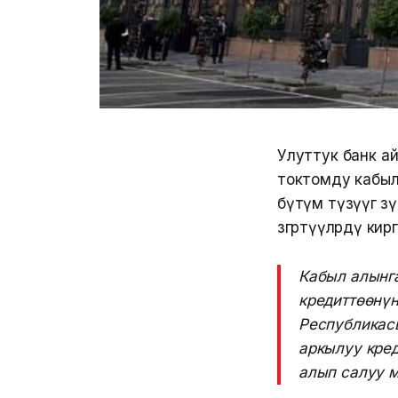
Улуттук банк ай
токтомду кабыл
бүтүм түзүүгө ө
өзгөртүүлөрдү к
Кабыл алынга
кредиттөөнүн
Республикас
аркылуу кред
алып салуу м