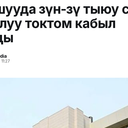
ууда өзүнө-өзү тыюу 
луу токтом кабыл
ды
dia
 11:27