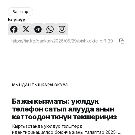
Банктар
Бөлүшүү:
МЫНДАН ТЫШКАРЫ ОКУҢУЗ
Бажы кызматы: уюлдук
телефон сатып алууда анын
каттоодон өткөнүн текшериңиз
Кыргызстанда уюлдук түзүлүштөрдү
идентификациялоо боюнча жаңы талаптар 2025-