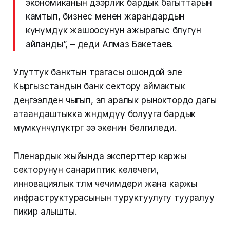
экономиканын дээрлик бардык багыттарын
камтып, бизнес менен жарандардын
күнүмдүк жашоосунун ажырагыс бөлүгүнө
айланды”, – деди Алмаз Бакетаев.
Улуттук банктын төрагасы ошондой эле
Кыргызстандын банк сектору аймактык
деңгээлден чыгып, эл аралык рыноктордо дагы
атаандаштыкка жөндөмдүү болууга бардык
мүмкүнчүлүктөргө ээ экенин белгиледи.
Пленардык жыйында эксперттер каржы
секторунун санариптик келечеги,
инновациялык төлөм чечимдери жана каржы
инфраструктурасынын туруктуулугу тууралуу
пикир алышты.