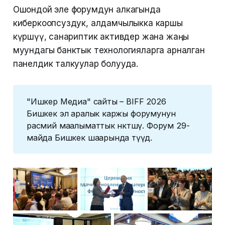
Ошондой эле форумдун алкагында
киберкоопсуздук, алдамчылыкка каршы
күрөшүү, санариптик активдер жана жаңы
муундагы банктык технологияларга арналган
панелдик талкуулар болууда.
"Ишкер Медиа" сайты – BIFF 2026
Бишкек эл аралык каржы форумунун
расмий маалыматтык өнөктөшү. Форум 29-
майда Бишкек шаарында өтүүдө.