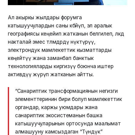
Ал акыркы жылдары форумга
катышуучулардын саны көбөйүп, эл аралык
географиясы кеңейип жатканын белгилеп, өлкөдө
накталай эмес төлөмдөрдү өнүктүрүү,
электрондук мамлекеттик кызматтарды
кеңейтүү жана заманбап банктык
технологияларды киргизүү боюнча иштер
активдүү жүрүп жатканын айтты.
“Санариптик трансформациянын негизги
элементтеринин бири болуп мамлекеттик
органдар, каржы уюмдары жана
санариптик экосистеманын башка
катышуучуларынын ортосунда маалымат
алмашууну камсыздаган “Түндүк”