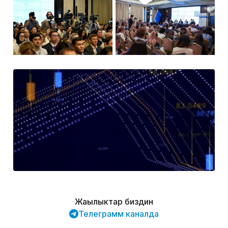
Жаңылыктар биздин
Телеграмм каналда