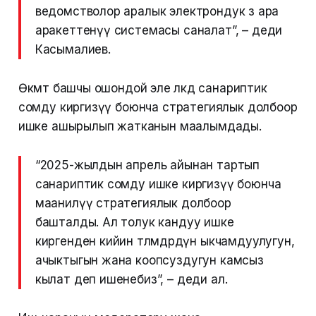
ведомстволор аралык электрондук өз ара
аракеттенүү системасы саналат”, – деди
Касымалиев.
Өкмөт башчы ошондой эле өлкөдө санариптик
сомду киргизүү боюнча стратегиялык долбоор
ишке ашырылып жатканын маалымдады.
“2025-жылдын апрель айынан тартып
санариптик сомду ишке киргизүү боюнча
маанилүү стратегиялык долбоор
башталды. Ал толук кандуу ишке
киргенден кийин төлөмдөрдүн ыкчамдуулугун,
ачыктыгын жана коопсуздугун камсыз
кылат деп ишенебиз”, – деди ал.