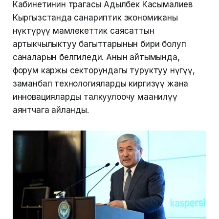
Кабинетинин төрагасы Адылбек Касымалиев
Кыргызстанда санариптик экономиканы
өнүктүрүү мамлекеттик саясаттын
артыкчылыктуу багыттарынын бири болуп
саналарын белгиледи. Анын айтымында,
форум каржы секторундагы туруктуу өнүгүү,
заманбап технологияларды киргизүү жана
инновацияларды талкуулоочу маанилүү
аянтчага айланды.