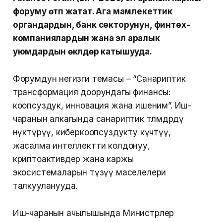
форуму өтүп жатат. Ага мамлекеттик
органдардын, банк секторунун, финтех-
компаниялардын жана эл аралык
уюмдардын өкүлдөрү катышууда.
Форумдун негизги темасы – “Санариптик
трансформация доорундагы финансы:
коопсуздук, инновация жана ишеним”. Иш-
чаранын алкагында санариптик төлөмдөрдү
өнүктүрүү, киберкоопсуздукту күчөтүү,
жасалма интеллектти колдонуу,
криптоактивдер жана каржы
экосистемаларын түзүү маселелери
талкууланууда.
Иш-чаранын ачылышында Министрлер