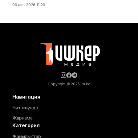
калаа мэриясынан билдиришти. Маалыматка
09 авг. 2026 11:29
ылайык, Нарындын мэри Жылдызбек Беккелдиев
"Сапат курулуш" ЖЧКсынын жетекчиси Валихан
Жолбулаков менен жолугушуп, алдыдагы иштерди
талкуулады. Долбоор сынак шартында жеке
ишкерге пайдаланууга берилип, аймакта жайкы
кинотеатр, сүрөт бурчу, балдар үчүн оюн аянтчасы
жана
Copyright © 2025 im.kg
Навигация
Биз жөнүндө
Жарнама
Категория
Жаңылыктар