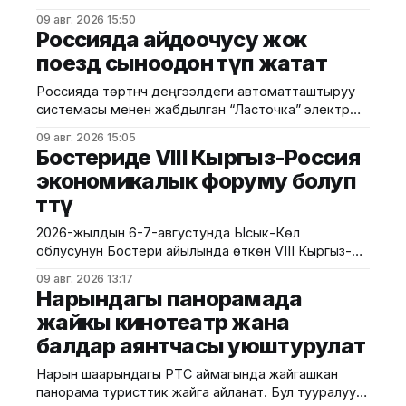
жылдын август айынан тартып күчүнө кирген. Ушуга
09 авг. 2026 15:50
байланыштуу Бажы кызматы жарандарды
Россияда айдоочусу жок
смартфон сатып алууда анын расмий түрдө өлкөгө
поезд сыноодон өтүп жатат
киргизилгенине жана каттоодон өткөнүнө көңүл
бурууга чакырууда. Бул талаптардын негизги
Россияда төртүнчү деңгээлдеги автоматташтыруу
максаты — уюлдук түзүлүштөрдүн мыйзамдуу
системасы менен жабдылган “Ласточка” электр
жүгүртүлүшүн камсыз кылуу, контрабандага бөгөт коюу
поездин сынай башташты. Сыноолор Москвадагы
жана керектөөчүлөрдүн укугун коргоо.
09 авг. 2026 15:05
борбордук шакек темир жолунда (МЦК) өткөрүлүп
Бостериде VIII Кыргыз-Россия
жатат. Бул тууралуу РИА-Новости маалымдады.
экономикалык форуму болуп
Билдирүүгө караганда, жаңы технологиянын өзгөчөлүгү
өттү
— поездди башкаруу үчүн анын ичинде машинисттин
болушу талап кылынбайт. Поезд өз алдынча
2026-жылдын 6-7-августунда Ысык-Көл
ылдамдап, тормоз басып, эшиктерди ачып-жабат.
облусунун Бостери айылында өткөн VIII Кыргыз-
Анын
Россия экономикалык форуму болуп өтту. Иш-
09 авг. 2026 13:17
чара Евразия өкмөттөр аралык кеңешинин
Нарындагы панорамада
жыйынынын алкагында уюштурулуп, ага
жайкы кинотеатр жана
Кыргызстан менен Россиянын мамлекеттик
балдар аянтчасы уюштурулат
органдарынын, бизнес ишканаларынын, өнүктүрүү
институттарынын жана эксперттик коомчулуктун
Нарын шаарындагы РТС аймагында жайгашкан
өкүлдөрү катышты. Форумдун биринчи күнүнүн
панорама туристтик жайга айланат. Бул тууралуу
жыйынтыгында бир катар келишимдерге кол