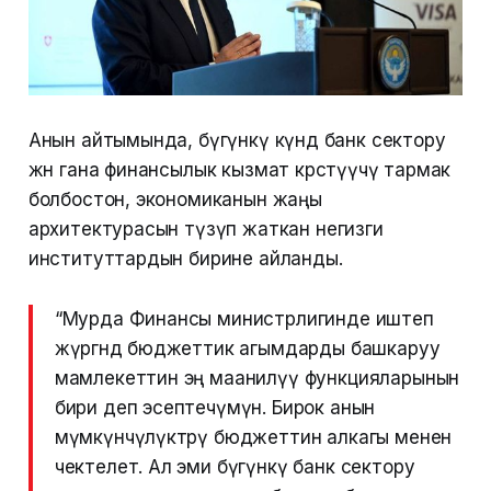
Анын айтымында, бүгүнкү күндө банк сектору
жөн гана финансылык кызмат көрсөтүүчү тармак
болбостон, экономиканын жаңы
архитектурасын түзүп жаткан негизги
институттардын бирине айланды.
“Мурда Финансы министрлигинде иштеп
жүргөндө бюджеттик агымдарды башкаруу
мамлекеттин эң маанилүү функцияларынын
бири деп эсептечүмүн. Бирок анын
мүмкүнчүлүктөрү бюджеттин алкагы менен
чектелет. Ал эми бүгүнкү банк сектору