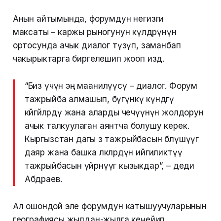
Анын айтымында, форумдун негизги
максаты – каржы рыногунун өкүлдөрүнүн
ортосунда ачык диалог түзүп, заманбап
чакырыктарга биргелешип жооп издөө.
“Биз үчүн эң маанилүүсү – диалог. Форум
тажрыйба алмашып, бүгүнкү күндөгү
көйгөйлөрдү жана аларды чечүүнүн жолдорун
ачык талкуулаган аянтча болушу керек.
Кыргызстан дагы өз тажрыйбасын бөлүшүүгө
даяр жана башка өлкөлөрдүн ийгиликтүү
тажрыйбасын үйрөнүүгө кызыкдар”, – деди
Абдраев.
Ал ошондой эле форумдун катышуучуларынын
географиясы жылдан-жылга кеңейип