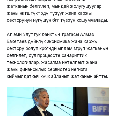
жатканын белгилеп, мындай жолугушуулар
жаңы өнөктөштүктөрдү түзүүгө жана каржы
секторунун өнүгүшүнө өбөлгө түзөрүн кошумчалады.
Ал эми Улуттук банктын төрагасы Алмаз
Бакетаев дүйнөлүк экономика жана каржы
сектору болуп көрбөгөндөй ылдам өзгөрүп жатканын
белгилеп, бул процессте санариптик
технологиялар, жасалма интеллект жана
жаңы финансылык сервистер негизги
кыймылдаткыч күчкө айланып жатканын айтты.