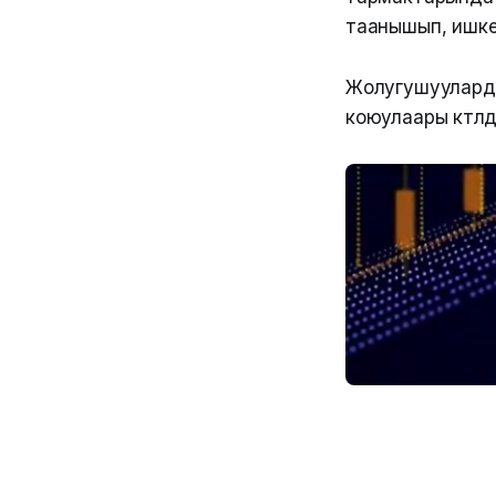
таанышып, ишке
Жолугушуулард
коюулаары күтүлүүд