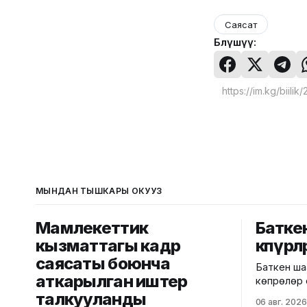
Саясат
Бөлүшүү:
МЫНДАН ТЫШКАРЫ ОКУҢУЗ
Мамлекеттик
Батке
кызматтагы кадр
көпүрө
саясаты боюнча
Баткен ша
аткарылган иштер
көпүрөлөр
тууралуу 
талкууланды
06 авг. 2026