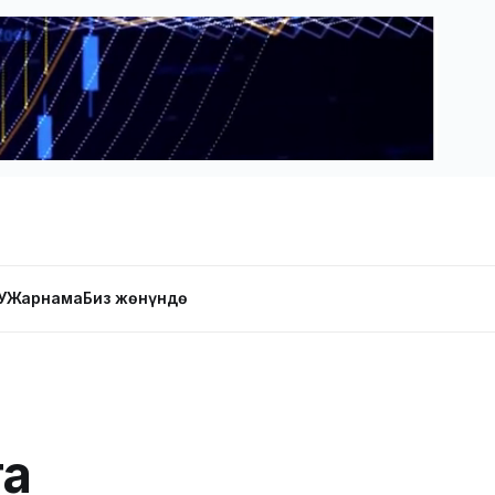
У
Жарнама
Биз жөнүндө
га