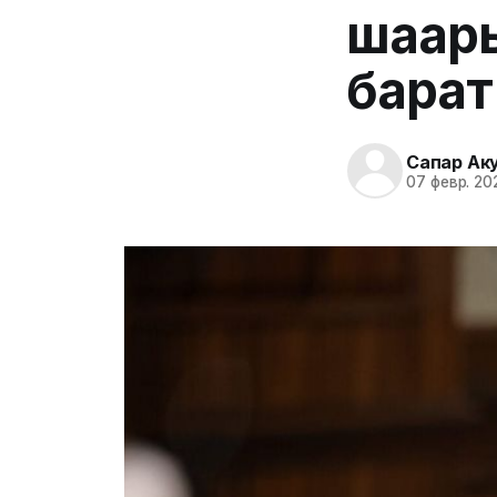
шаары
барат
Сапар Ак
07 февр. 20