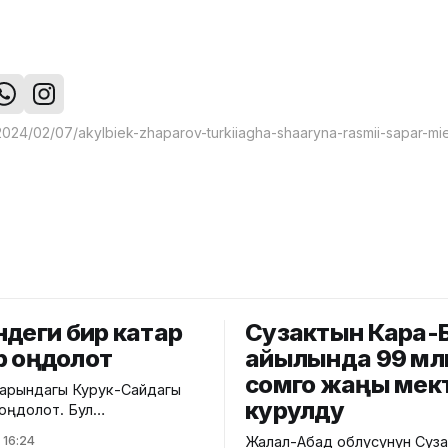
ндеги бир катар
Сузактын Кара-
лөр оңдолот
айылында 99 мл
сомго жаңы мек
арындагы Курук-Сайдагы
курулду
 оңдолот. Бул
Өзгөчө кырдаалдар
 16:24
Жалал-Абад облусунун Суза