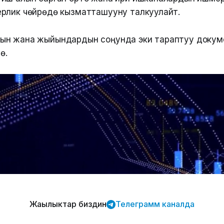
рлик чөйрөдө кызматташууну талкуулайт.
ын жана жыйындардын соңунда эки тараптуу докуме
ө.
Жаңылыктар биздин
Телеграмм каналда