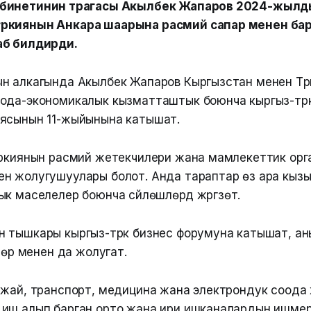
бинетинин төрагасы Акылбек Жапаров 2024-жылд
ркиянын Анкара шаарына расмий сапар менен бар
аб билдирди.
н алкагында Акылбек Жапаров Кыргызстан менен Тү
ода-экономикалык кызматташтык боюнча кыргыз-түр
иясынын 11-жыйынына катышат.
үркиянын расмий жетекчилери жана мамлекеттик ор
н жолугушуулары болот. Анда тараптар өз ара кыз
к маселелер боюнча сүйлөшүүлөрдү жүргүзөт.
 тышкары кыргыз-түрк бизнес форумуна катышат, ан
дөрү менен да жолугат.
жай, транспорт, медицина жана электрондук соода жүр
иш алып барган орто жана ири ишканалардын ишмердүү