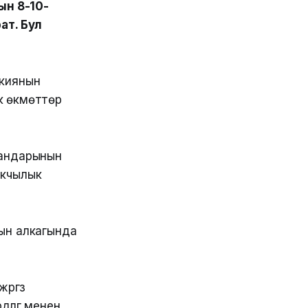
ын 8-10-
ат. Бул
ркиянын
к өкмөттөр
гандарынын
ыкчылык
ын алкагында
гүзүү
лүгү менен