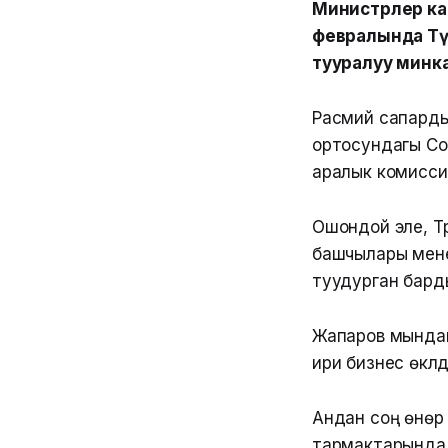
Министрлер ка
февралында Тү
тууралуу минк
Расмий сапарды
ортосундагы Со
аралык комисс
Ошондой эле, Т
башчылары мене
туудурган барды
Жапаров мындан
ири бизнес өкүл
Андан соң өнөр 
тармактарында 