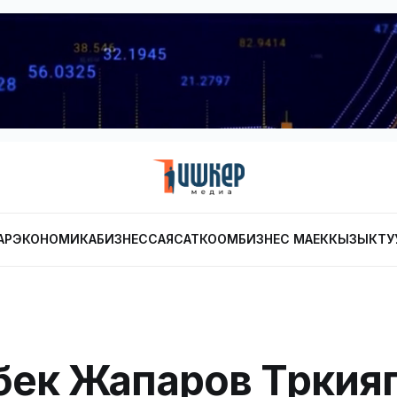
АР
ЭКОНОМИКА
БИЗНЕС
САЯСАТ
КООМ
БИЗНЕС МАЕК
КЫЗЫКТУ
ек Жапаров Түркия