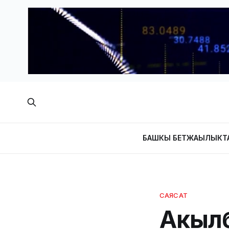
БАШКЫ БЕТ
ЖАҢЫЛЫКТ
САЯСАТ
Акылб