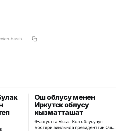
Булак
Ош облусу менен
н
Иркутск облусу
теп
кызматташат
6-августта Ысык-Көл облусунун
Бостери айылында президенттин Ош
к