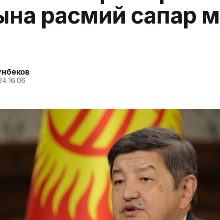
на расмий сапар 
унбеков
24 16:06