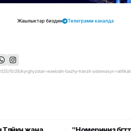
Жаңылыктар биздин
Телеграмм каналда
Төлөйкөн жана
"Номериңиз бөгөттө