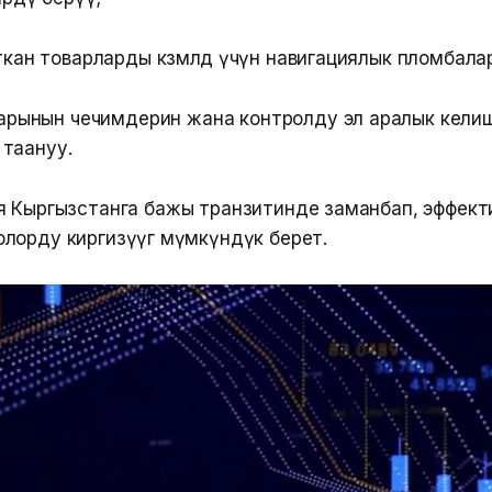
ан товарларды көзөмөлдөө үчүн навигациялык пломбал
арынын чечимдерин жана контролду эл аралык кели
 таануу.
я Кыргызстанга бажы транзитинде заманбап, эффек
лорду киргизүүгө мүмкүндүк берет.