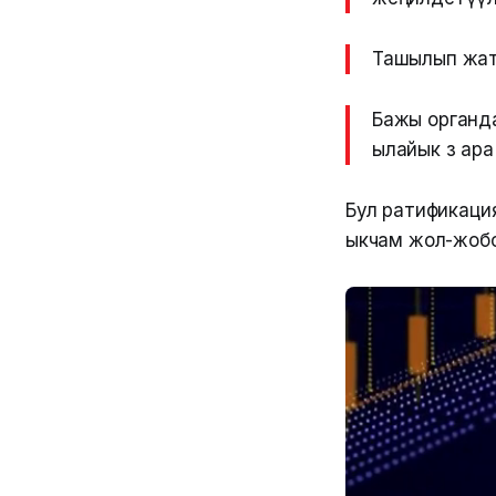
Ташылып жатк
Бажы органд
ылайык өз ара
Бул ратификаци
ыкчам жол-жобо