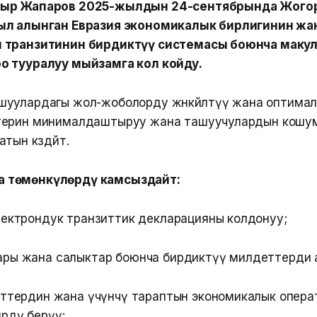
ыр Жапаров 2025-жылдын 24-сентябрында Жогор
ыл алынган Евразия экономикалык бирлигинин жа
 транзитинин бирдиктүү системасы боюнча маку
о тууралуу мыйзамга кол койду.
уулардагы жол-жоболорду жөнөкөйлөтүү жана оптима
терин минималдаштыруу жана ташуучулардын кошу
тын көздөйт.
а төмөнкүлөрдү камсыздайт:
лектрондук транзиттик декларацияны колдонуу;
ры жана салыктар боюнча бирдиктүү милдеттерди 
еттердин жана үчүнчү тараптын экономикалык опера
рдү берүү;