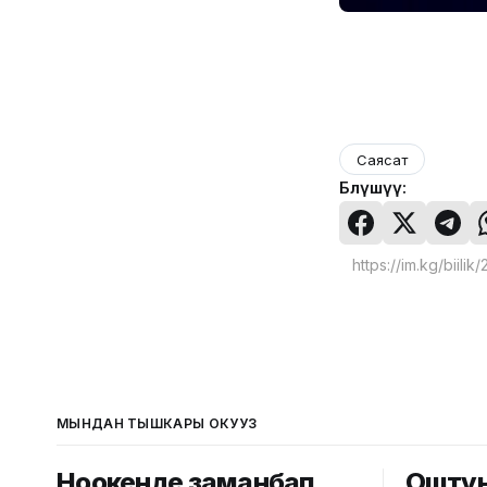
Саясат
Бөлүшүү:
МЫНДАН ТЫШКАРЫ ОКУҢУЗ
Ноокенде заманбап
Оштун 