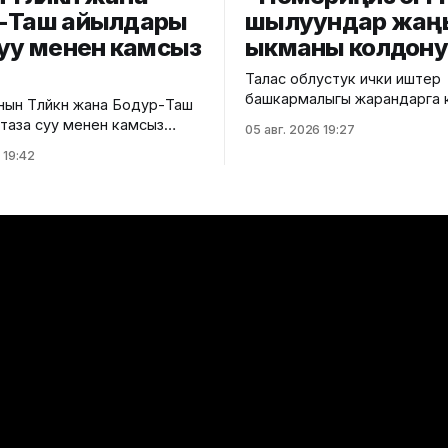
-Таш айылдары
шылуундар жаң
суу менен камсыз
ыкманы колдон
Талас облустук ички иштер
башкармалыгы жарандарга 
ын Төлөйкөн жана Бодур-Таш
алдамчылыктын жаңы ыкма
таза суу менен камсыз
05 авг. 2026 19:27
тууралуу эскертти. Маалыматка
га чейин бул аймактарда
 19:42
ылайык, алдамчылар өздөрүн
истемасы болгон эмес. Ош
операторунун кызматкерле
мэриясынын малыматына
тааныштырып, телефон ном
чурда эки айылдагы
көйгөй жаралганын айтып чалышат
н 900 кожолукка таза суу
“SIM-картаңыздын мөөнөтү бүтө
агы 100 үйдү таза суу
“номериңиз бөгөттөлөт” же “S
 кошуу иштери уланууда.
алмаштыруу керек” деген
етсек, буга чейин аталган
шылтоолорду колдонушат. Андан
а
кийин алдамчылар SIM-кар
жаңыртуу же бөгөттөн