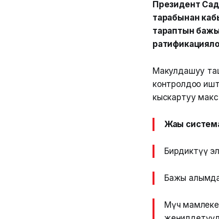
Президент Сад
тарабынан каб
тараптын бажы
ратификацияло
Макулдашуу таш
контролдоо иш
кыскартуу макса
Жаңы систем
Бирдиктүү э
Бажы алымда
Мүчө мамлек
жеңилдетүүлө