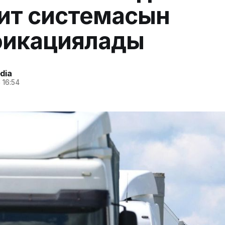
ит системасын
фикациялады
dia
 16:54