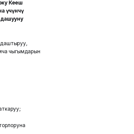
ку Кеңеш
на үчүнчү
лдашууну
лдаштыруу,
мча чыгымдарын
аткаруу;
торлоруна