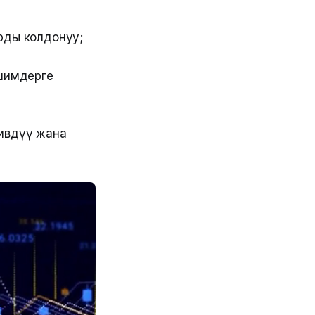
арды колдонуу;
шимдерге
тивдүү жана