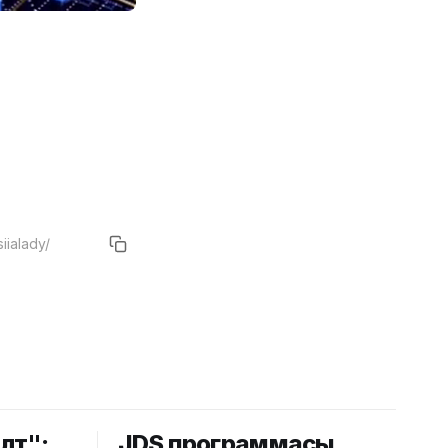
лөт":
JDS программасы