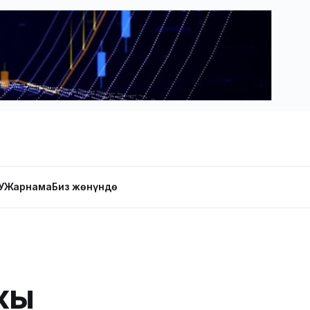
У
Жарнама
Биз жөнүндө
жы