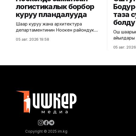
логистикалык борбор
Бодур
куруу пландалууда
таза 
болду
Шаар куруу жана архитектура
департаментинин Ноокен райондук
Ош шаарын
шаар куруу жана архитектура
айылдары 
05 авг. 2026 19:58
башкармалыгы Жалал-Абад облусунун
болду. Бу
05 авг. 2026
Ноокен районундагы Кызыл-Туу
таза суу с
айылынын Кен-Сай тилкесинде курула
шаардык 
турган мөмө-жемиштерди сактоочу
ылайык, у
транспорттук-логистикалык
жалпысына
борбордун эскиздик долбоорун
берилди. Д
иштеп чыкты. Курулуш министрлигинин
тармагына
маалыматына ылайык, долбоор айыл
Белгилей к
чарба продукцияларын сактоо, кайра
айылдард
иштетүү жана ташуу үчүн заманбап
Copyright © 2025 im.kg