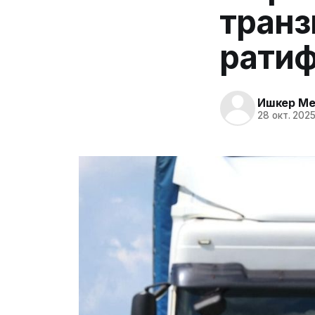
транз
рати
Ишкер Me
28 окт. 2025