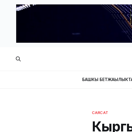
БАШКЫ БЕТ
ЖАҢЫЛЫКТ
САЯСАТ
Кырг