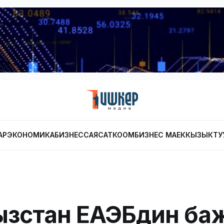
АР
ЭКОНОМИКА
БИЗНЕС
САЯСАТ
КООМ
БИЗНЕС МАЕК
КЫЗЫКТУ
ызстан ЕАЭБдин ба