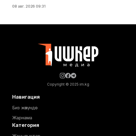
башталды. Бул тууралуу Саламаттык сактоо
08 авг. 2026 09:31
министрлигинин басма сөз кызматы билдирди.
Маалыматка ылайык, долбоор Германиянын
өнүктүрүү банкынын (KfW) 13,5 млн евро өлчөмүндөгү
гранттык каражатынын эсебинен ишке
ашырылууда. Аталган борбор 249 орунга
ылайыкталып, кош бойлуу аялдарга, төрөттөн кийинки
энелерге жана ымыркайларга
Copyright © 2025 im.kg
Навигация
Биз жөнүндө
Жарнама
Категория
Жаңылыктар