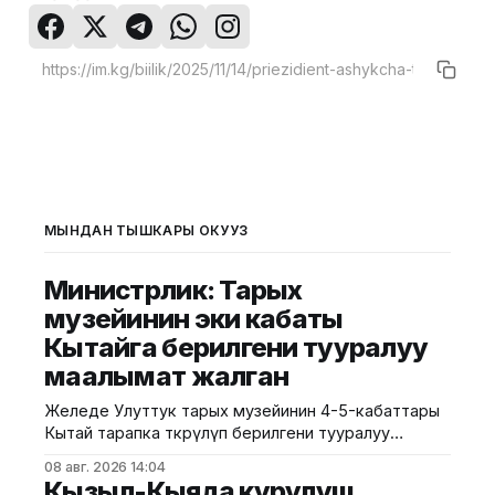
МЫНДАН ТЫШКАРЫ ОКУҢУЗ
Министрлик: Тарых
музейинин эки кабаты
Кытайга берилгени тууралуу
маалымат жалган
Желеде Улуттук тарых музейинин 4-5-кабаттары
Кытай тарапка өткөрүлүп берилгени тууралуу
тараган маалыматтын чындыкка дал келбесин
08 авг. 2026 14:04
Маданият, маалымат жана жаштар саясаты
Кызыл-Кыяда курулуш