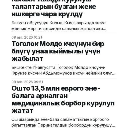
министрлиги билдирди. Министрликтин
талаптарын бузган жеке
маалыматына караганда, музейдин эч бир бөлүгү
ишкерге чара көрүлдү
чет өлкөлүк мекемелерге менчикке, ижарага же
туруктуу пайдаланууга берилген эмес.
Баткен облусунун Кызыл-Кыя шаарында жеке
Белгилегендей, “Гармония сулуулукту жаратат:
менчик жер тилкесинде салынып жаткан эки
Байыркы Кытай цивилизациясынын көркөм өнөр
кабаттуу соода борборунун курулушунда мыйзам
08 авг. 2026 10:21
бузуулар аныкталды. Бул тууралуу Курулуш,
Тоголок Молдо көчөсүнүн бир
архитектура жана турак жай-коммуналдык чарба
бөлүгү унаа кыймылы үчүн
министрлигинин басма сөз кызматы билдирди.
жабылат
Маалыматка ылайык, Кулатов көчөсүндө жайгашкан
объекттеги иштер тиешелүү уруксат берүүчү
Бишкекте 11-августта Тоголок Молдо көчөсүнүн
жана долбоордук документтер таризделбестен
Фрунзе көчөсүнөн Абдымомунов көчөсүнө чейинки бөлүгү
жүргүзүлгөн. Жер казууда
унаа кыймылы үчүн убактылуу жабылат. Калаа
08 авг. 2026 09:51
мэриясынын билдиришкендей, аталган тилкеде
Ошто 13,5 млн еврого эне-
бул убакта курулуш иштери жүргүзүлөт. Ал эми
балага арналган
Фрунзе жана Панфилов көчөлөрүнүн кесилиши
медициналык борбор курулуп
кайрадан унаалар үчүн ачылат. Мэрия
айдоочуларды жол кыймылындагы убактылуу
жатат
өзгөрүүлөрдү эске алып, жол белгилеринин
талаптарын так
Ош шаарында эне-бала саламаттыгын коргоого
багытталган Перинаталдык борбордун курулушу