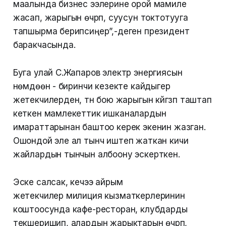
маалында бизнес ээлерине орой мамиле
жасап, жарыгын өчүрүп, суусун токтотууга
тапшырма берипсиңер”,-деген президент
баракчасында.
Буга улай С.Жапаров электр энергиясын
үнөмдөөнү - биринчи кезекте кайдыгер
жетекчилерден, түнү бою жарыгын күйгүзүп таштап
кеткен мамлекеттик ишканалардын
имараттарынан баштоо керек экенин жазган.
Ошондой эле ал тынч иштеп жаткан кичи
жайлардын тынчын албоону эскерткен.
Эске салсак, кечээ айрым
жетекчилер милиция кызматкерлеринин
коштоосунда кафе-ресторан, клубдарды
текшеришип, алардын жарыктарын өчүрүп,