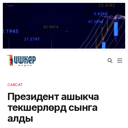
САЯСАТ
Президент ашыкча
текшерүүлөрдү сынга
алды