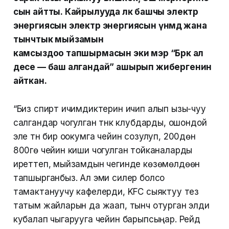
сын айтты. Кайрылууда өлкө башчы электр
энергиясын электр энергиясын үнөмдөө жана
тынчтык мыйзамын
камсыздоо тапшырмасын эки мэр “Бөрк ал
десе — баш алгандай” ашырып жибергенин
айткан.
“Биз спирт ичимдиктерин ичип алып ызы-чуу
салгандар чогулган түнкү клубдарды, ошондой
эле түн бир оокумга чейин созулуп, 200дөн
800гө чейин киши чогулган тойканаларды
иреттеп, мыйзамдын чегинде көзөмөлдөөнү
тапшырганбыз. Ал эми силер болсо
тамактануучу кафелерди, KFC сыяктуу тез
татым жайларын да жаап, тынч отурган элди
кубалап чыгарууга чейин барыпсыңар. Рейд