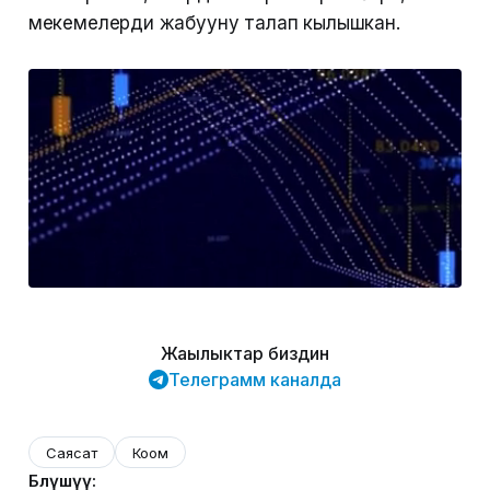
мекемелерди жабууну талап кылышкан.
Жаңылыктар биздин
Телеграмм каналда
Саясат
Коом
Бөлүшүү: