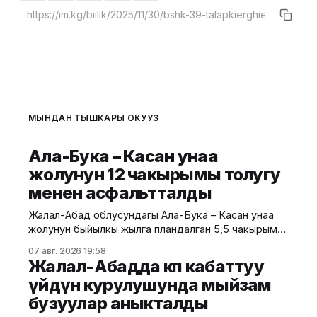
МЫНДАН ТЫШКАРЫ ОКУҢУЗ
Ала-Бука – Касан унаа
жолунун 12 чакырымы толугу
менен асфальтталды
Жалал-Абад облусундагы Ала-Бука – Касан унаа
жолунун быйылкы жылга пландалган 5,5 чакырым
тилкесине асфальт-бетон төшөө иштери толугу менен
07 авг. 2026 19:58
аяктады. Транспорт жана коммуникациялар
Жалал-Абадда көп кабаттуу
министрлигинин маалыматына ылайык, жол куруу
үйдүн курулушунда мыйзам
иштери №17 Жол эксплуатациялоо мекемеси
бузуулар аныкталды
тарабынан белгиленген графикке ылайык,
курулуштун сапат талаптарын сактоо менен