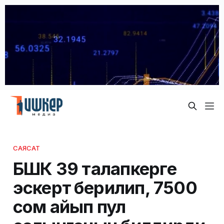
САЯСАТ
БШК 39 талапкерге
эскертүү берилип, 7500
сом айып пул