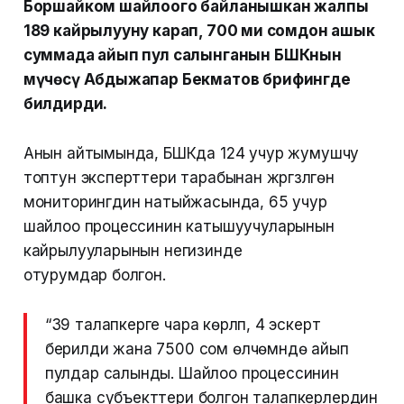
Боршайком шайлоого байланышкан жалпы
189 кайрылууну карап, 700 миң сомдон ашык
суммада айып пул салынганын БШКнын
мүчөсү Абдыжапар Бекматов брифингде
билдирди.
Анын айтымында, БШКда 124 учур жумушчу
топтун эксперттери тарабынан жүргүзүлгөн
мониторингдин натыйжасында, 65 учур
шайлоо процессинин катышуучуларынын
кайрылууларынын негизинде
отурумдар болгон.
“39 талапкерге чара көрүлүп, 4 эскертүү
берилди жана 7500 сом өлчөмүндө айып
пулдар салынды. Шайлоо процессинин
башка субъекттери болгон талапкерлердин