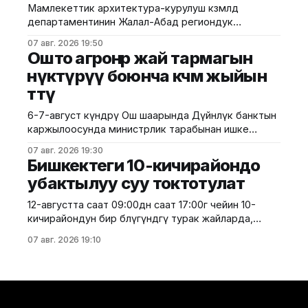
Мамлекеттик архитектура-курулуш көзөмөлдөө
жүргүзүлдү. Аталган жолдун жалпы 12 чакырымына
департаментинин Жалал-Абад региондук
башкармалыгы шаардагы көп кабаттуу турак жайга
07 авг. 2026 19:50
текшерүү жүргүздү. Бул тууралуу Курулуш
Ошто агроөнөр жай тармагын
министрлигинин басма сөз кызматы билдирди.
өнүктүрүү боюнча көчмө жыйын
Маалыматка ылайык, текшерүү Байзаков көчөсү, 46
өттү
дарегинде курулуп жаткан объектте өткөрүлүп,
техникалык талаптардын бузулганы аныкталды.
6-7-август күндөрү Ош шаарында Дүйнөлүк банктын
Белгиленгендей, курулуш иштери бекитилген
каржылоосунда министрлик тарабынан ишке
долбоордук документациядан четтөө менен
ашырылып жаткан "Ош облусунун жана Ош
жүргүзүлгөн. Ошондой эле
07 авг. 2026 19:30
шаарынын аймактык экономикалык өнүгүүсү"
Бишкектеги 10-кичирайондо
долбоорунун алкагында Өндүрүмдүү өнөктөштүк
убактылуу суу токтотулат
комитетинин көчмө жыйыны өттү. Бул тууралуу Айыл
чарба министрлигинен билдиришти. Жыйынга
12-августта саат 09:00дөн саат 17:00гө чейин 10-
министрдин орун басары Мирбек Дүйшеев жана
кичирайондун бир бөлүгүндөгү турак жайларда,
Комитеттин мүчөлөрү катышты. Көчмө жыйындын
мектептерде, мектепке чейинки билим берүү
07 авг. 2026 19:10
мекемелеринде, саламаттыкты сактоо
мекемелеринде, ошондой эле башка социалдык
жана өндүрүштүк объектилерде ичүүчү суу берүү
убактылуу токтотулат. Бишкек шаардык
мэриясынын маалыматына караганда, суу менен