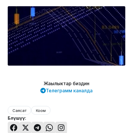
Жаңылыктар биздин
Телеграмм каналда
Саясат
Коом
Бөлүшүү: