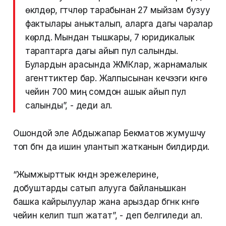
өкүлдөрү, үгүтчүлөрү тарабынан 27 мыйзам бузуу
фактылары аныкталып, аларга дагы чаралар
көрүлдү. Мындан тышкары, 7 юридикалык
тараптарга дагы айып пул салынды.
Булардын арасында ЖМКлар, жарнамалык
агенттиктер бар. Жалпысынан кечээги күнгө
чейин 700 миң сомдон ашык айып пул
салынды”, - деди ал.
Ошондой эле Абдыжапар Бекматов жумушчу
топ бүгүн да ишин улантып жатканын билдирди.
“Жымжырттык күндүн эрежелерине,
добуштарды сатып алууга байланышкан
башка кайрылуулар жана арыздар бүгүнкү күнгө
чейин келип түшүп жатат”, - деп белгиледи ал.