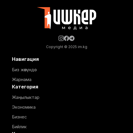
жабдуунун убактылуу токтотулушу 10-
кичирайондогу откананын суу
Copyright © 2025 im.kg
Навигация
Биз жөнүндө
Жарнама
Категория
Жаңылыктар
Экономика
Бизнес
Бийлик