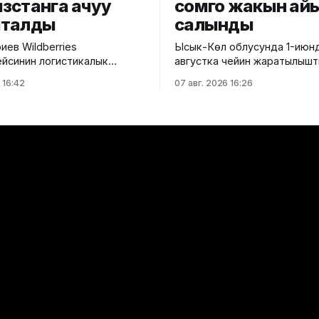
зстанга ачуу
сомго жакын ай
шталды
салынды
иев Wildberries
Ысык-Көл облусунда 1-июнд
йсинин логистикалык
августка чейин жаратылышт
н Кыргызстанга
боюнча жүргүзүлгөн рейддерд
 16:42
07 авг. 2026 16:26
ууну сунуштады. Бул
жыйынтыгында 185 админис
Соода-өнөр жай
протокол түзүлүп, 2 млн 94 ми
ан билдиришти.
өлчөмүндө айып салынды. Жаратылыш
а ылайык, Кыргыз-
ресурстары, экология жана
ерлер кеңешинин
техникалык көзөмөл минист
а Соода-өнөр жай
басма сөз кызматынын маа
ын президенти Темир
ылайык, эс алуу жайлары, т
өлкөнүн соода жүгүртүүсүн 5
объектилер жана башка ча
олларга жеткирүүнүн негизги
ишмердүүлүк жүргүзүлгөн аймакт
 атап, маркетплейстердин
көзөмөлгө
ктерин азайтуу чечимин
изги
к: