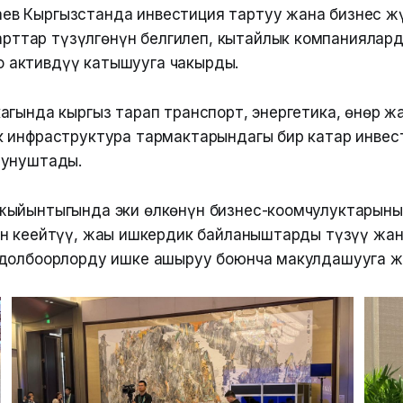
аев Кыргызстанда инвестиция тартуу жана бизнес ж
рттар түзүлгөнүн белгилеп, кытайлык компаниялар
о активдүү катышууга чакырды.
агында кыргыз тарап транспорт, энергетика, өнөр жа
 инфраструктура тармактарындагы бир катар инвес
сунуштады.
жыйынтыгында эки өлкөнүн бизнес-коомчулуктарыны
 кеңейтүү, жаңы ишкердик байланыштарды түзүү жа
 долбоорлорду ишке ашыруу боюнча макулдашууга 