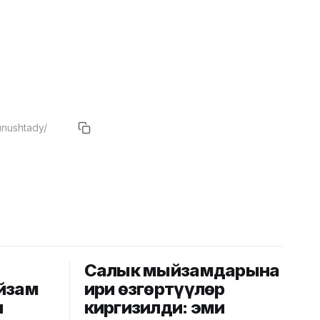
Салык мыйзамдарына
йзам
ири өзгөртүүлөр
н
киргизилди: эми