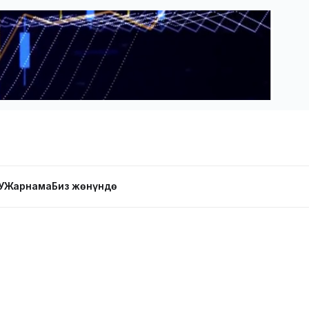
У
Жарнама
Биз жөнүндө