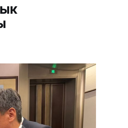
лык
ы