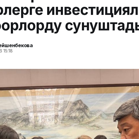
лерге инвестиция
оорлорду сунуштад
ейшенбекова
 15:18