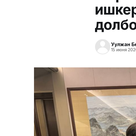
ишкер
долб
Уулжан Б
15 июня 2026