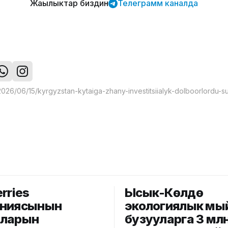
Жаңылыктар биздин
Телеграмм каналда
rries
Ысык-Көлдө
аниясынын
экологиялык мы
аларын
бузууларга 3 мл