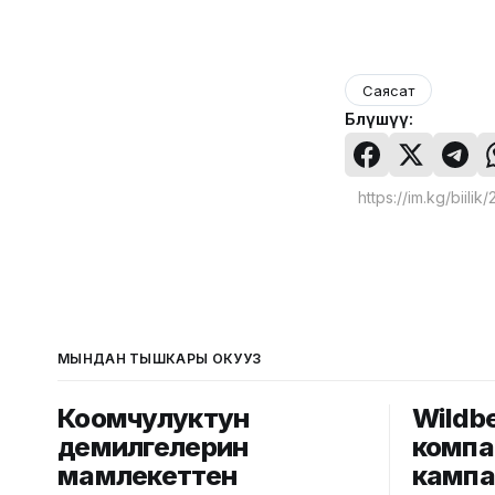
Саясат
Бөлүшүү:
МЫНДАН ТЫШКАРЫ ОКУҢУЗ
Коомчулуктун
Wildbe
демилгелерин
комп
мамлекеттен
камп