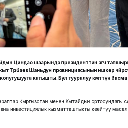
йдын Циндао шаарында президенттин өзгөчө тапшы
акыт Төрөбаев Шаньдун провинциясынын ишкер чөйрөсү
олугушууга катышты. Бул тууралуу өкмөттүн басма 
раптар Кыргызстан менен Кытайдын ортосундагы с
ана инвестициялык кызматташтыкты кеңейтүү масел