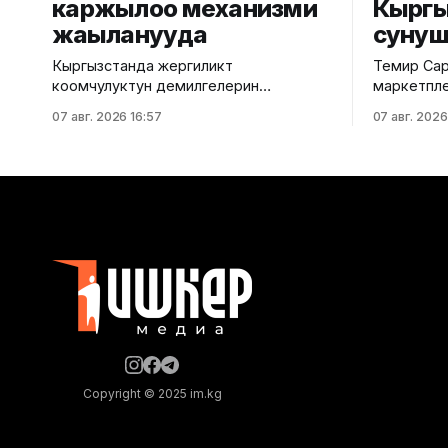
каржылоо механизми
Кыргы
жаңыланууда
суну
Кыргызстанда жергиликтүү
Темир Сар
коомчулуктун демилгелерин
маркетпле
мамлекеттик субсидиялоо механизми
кампалары
07 авг. 2026 16:57
07 авг. 2026
өркүндөтүлүп жатат. Бул тууралуу
жайгаштыр
Экономика министрлигинин басма сөз
тууралуу 
кызматы маалымдады. Аталган
палатасын
механизмдин алкагында шаарлар
Маалыматк
менен айыл аймактарындагы
Орус ишк
социалдык жана инженердик
жыйынынд
инфраструктураны өнүктүрүүгө, ошондой
палатасын
эле аймактарды көрктөндүрүүгө
Сариев эки 
багытталган долбоорлор
миллиард д
республикалык казынадан
шарттарын
каржыланат. 2026-жылдын январь–
тобокелди
июнь айларында иш-чаралар планына
сунуштады. Соодадагы 3 нег
кирген 13 иш-чаранын
тоскоолду
Copyright © 2025 im.kg