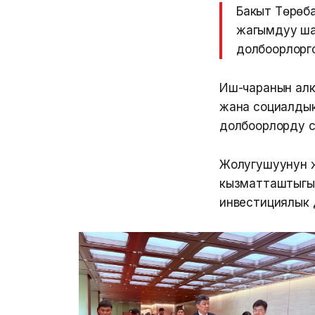
Бакыт Төрөб
жагымдуу ша
долбоорлорг
Иш-чаранын алк
жана социалдык
долбоорлорду 
Жолугушуунун 
кызматташтыгын
инвестициялык