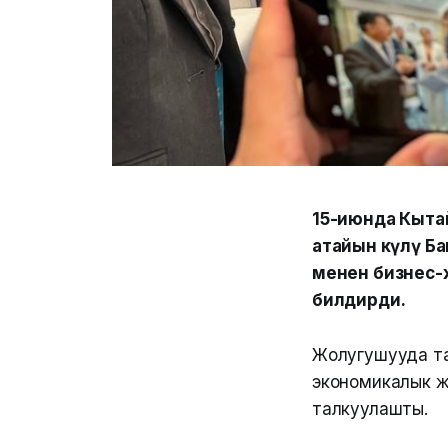
15-июнда Кыта
атайын өкүлү Б
менен бизнес-ж
билдирди.
Жолугушууда та
экономикалык ж
талкуулашты.