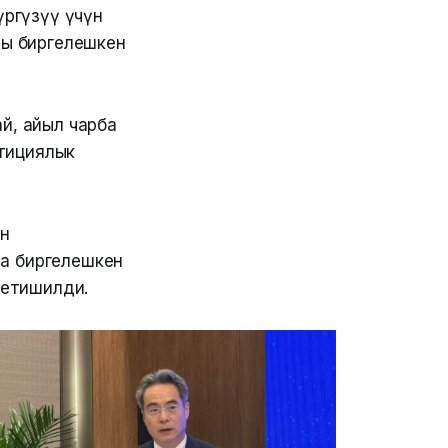
үргүзүү үчүн
ды биргелешкен
й, айыл чарба
тициялык
н
на биргелешкен
жетишилди.