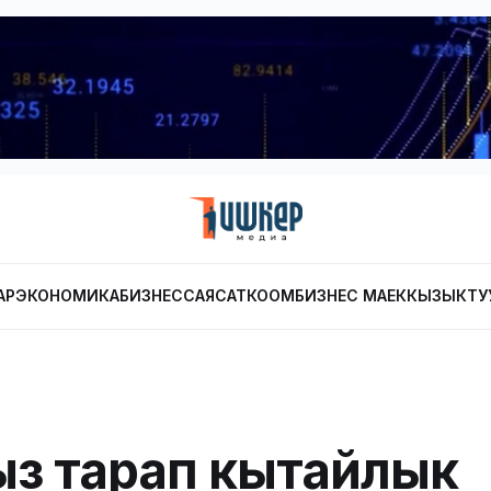
АР
ЭКОНОМИКА
БИЗНЕС
САЯСАТ
КООМ
БИЗНЕС МАЕК
КЫЗЫКТУ
з тарап кытайлык