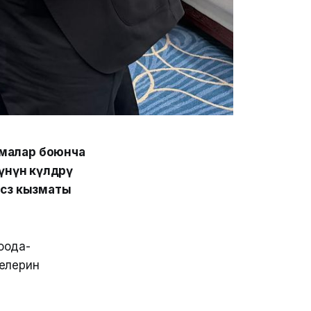
рмалар боюнча
нүн өкүлдөрү
сөз кызматы
оода-
елерин