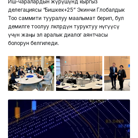
Иш-чаралардын жүрүшүндө кыргыз
делегациясы “Бишкек+25” Экинчи Глобалдык
Тоо саммити тууралуу маалымат берип, бул
демилге тоолуу өлкөлөрдүн туруктуу өнүгүүсү
үчүн жаңы эл аралык диалог аянтчасы
болорун белгиледи.