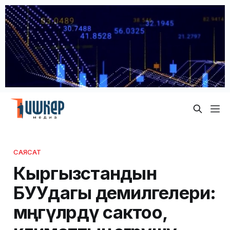
САЯСАТ
Кыргызстандын
БУУдагы демилгелери:
мөңгүлөрдү сактоо,