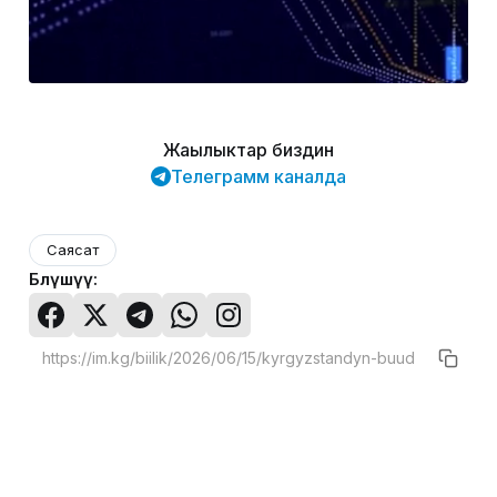
Жаңылыктар биздин
Телеграмм каналда
Саясат
Бөлүшүү: