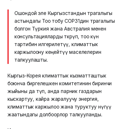
Ошондой эле Кыргызстандын төрагалыгы
астындагы Тоо тобу COP31дин төрагалыгы
болгон Түркия жана Австралия менен
консультацияларды өткөрүп, тоо күн
тартибин илгерилетүү, климаттык
каржылоону кеңейтүү маселелерин
талкуулашты.
Кыргыз-Корея климаттык кызматташтык
боюнча биргелешкен комитетинин биринчи
жыйыны да өтүп, анда парник газдарын
кыскартуу, кайра жаралуучу энергия,
климаттык каржылоо жана туруктуу өнүгүү
жаатындагы долбоорлор талкууланды.