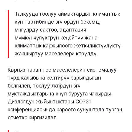
Талкууда тоолуу аймактардын климаттык
күн тартибинде өзгөчө ордун бекемдөө,
мөңгүлөрдү сактоо, адаптация
мүмкүнчүлүктөрүн кеңейтүү жана
климаттык каржылоого жеткиликтүүлүктү
жакшыртуу маселелери көтөрүлдү.
Кыргыз тарап тоо маселелерин системалуу
түрдө калыбына келтирүү зарылдыгын
белгилеп, тоолуу өлкөлөрдүн өзгөчө
муктаждыктарына көңүл бурууга чакырды.
Диалогдун жыйынтыктары COP31
конференциясында кароого сунуштала турган
отчетко киргизилет.