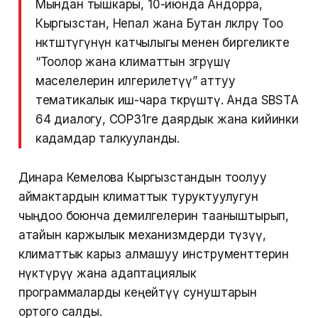
Мындан тышкары, 10-июнда Андорра,
Кыргызстан, Непал жана Бутан өлкөлөрү Тоо
өнөктөштүгүнүн катчылыгы менен биргеликте
“Тоолор жана климаттын өзгөрүшү
маселелерин илгерилетүү” аттуу
тематикалык иш-чара өткөрүштү. Анда SBSTA
64 диалогу, COP31ге даярдык жана кийинки
кадамдар талкууланды.
Динара Кемелова Кыргызстандын тоолуу
аймактардын климаттык туруктуулугун
чыңдоо боюнча демилгелерин тааныштырып,
атайын каржылык механизмдерди түзүү,
климаттык карыз алмашуу инструменттерин
өнүктүрүү жана адаптациялык
программаларды кеңейтүү сунуштарын
ортого салды.