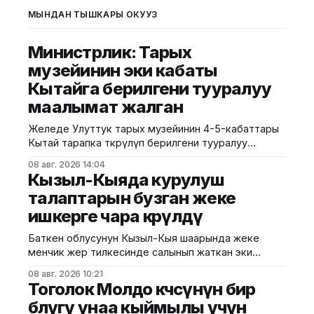
МЫНДАН ТЫШКАРЫ ОКУҢУЗ
Министрлик: Тарых
музейинин эки кабаты
Кытайга берилгени тууралуу
маалымат жалган
Желеде Улуттук тарых музейинин 4-5-кабаттары
Кытай тарапка өткөрүлүп берилгени тууралуу
тараган маалыматтын чындыкка дал келбесин
08 авг. 2026 14:04
Маданият, маалымат жана жаштар саясаты
Кызыл-Кыяда курулуш
министрлиги билдирди. Министрликтин
талаптарын бузган жеке
маалыматына караганда, музейдин эч бир бөлүгү
ишкерге чара көрүлдү
чет өлкөлүк мекемелерге менчикке, ижарага же
туруктуу пайдаланууга берилген эмес.
Баткен облусунун Кызыл-Кыя шаарында жеке
Белгилегендей, “Гармония сулуулукту жаратат:
менчик жер тилкесинде салынып жаткан эки
Байыркы Кытай цивилизациясынын көркөм өнөр
кабаттуу соода борборунун курулушунда мыйзам
08 авг. 2026 10:21
бузуулар аныкталды. Бул тууралуу Курулуш,
Тоголок Молдо көчөсүнүн бир
архитектура жана турак жай-коммуналдык чарба
бөлүгү унаа кыймылы үчүн
министрлигинин басма сөз кызматы билдирди.