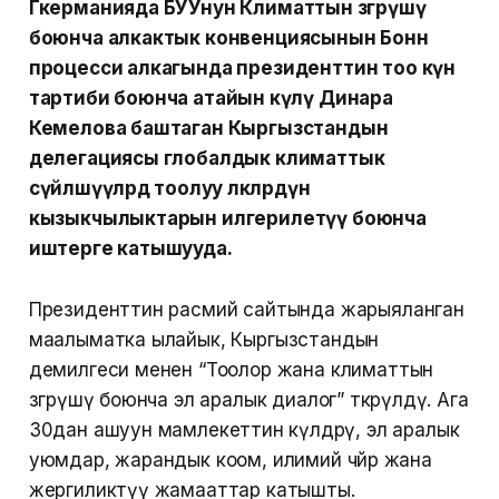
Гкерманияда БУУнун Климаттын өзгөрүшү
боюнча алкактык конвенциясынын Бонн
процесси алкагында президенттин тоо күн
тартиби боюнча атайын өкүлү Динара
Кемелова баштаган Кыргызстандын
делегациясы глобалдык климаттык
сүйлөшүүлөрдө тоолуу өлкөлөрдүн
кызыкчылыктарын илгерилетүү боюнча
иштерге катышууда.
Президенттин расмий сайтында жарыяланган
маалыматка ылайык, Кыргызстандын
демилгеси менен “Тоолор жана климаттын
өзгөрүшү боюнча эл аралык диалог” өткөрүлдү. Ага
30дан ашуун мамлекеттин өкүлдөрү, эл аралык
уюмдар, жарандык коом, илимий чөйрө жана
жергиликтүү жамааттар катышты.