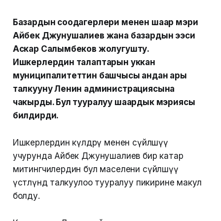
Базардын соодагерлери менен шаар мэри
Айбек Джунушалиев жана базардын ээси
Аскар Салымбеков жолугушту.
Ишкерлердин талаптарын уккан
муниципалитеттин башчысы андан ары
талкууну Ленин администрациясына
чакырды. Бул тууралуу шаардык мэриясы
билдирди.
Ишкерлердин өкүлдөрү менен сүйлөшүү
учурунда Айбек Джунушалиев бир катар
митингчилердин бул маселени сүйлөшүү
үстөлүндө талкуулоо тууралуу пикирине макул
болду.