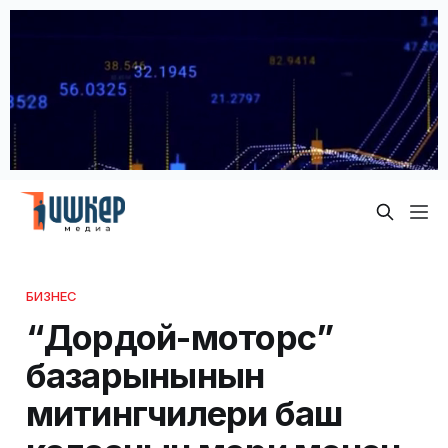
БИЗНЕС
“Дордой-моторс”
базарынынын
митингчилери баш