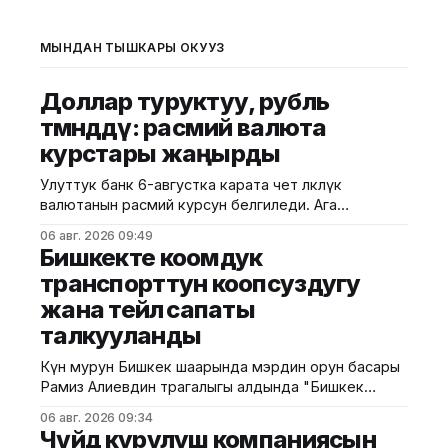
МЫНДАН ТЫШКАРЫ ОКУҢУЗ
Доллар туруктуу, рубль
төмөндөдү: расмий валюта
курстары жаңырды
Улуттук банк 6-августка карата чет өлкөлүк
валютанын расмий курсун белгиледи. Ага
ылайык, доллардын курсу өзгөрүүсүз калып, 87,4500
06 авг. 2026 09:49
сомду түздү. Евро 100,6331 сомдон 100,8867
Бишкекте коомдук
сомго чейин жогорулап, 0,2536 сомго же
транспорттун коопсуздугу
0,25%га өстү. Теңге 0,1853 сомдон 0,1860 сомго
жана тейлөө сапаты
чейин көтөрүлүп, 0,0007 сомго
талкууланды
Күн мурун Бишкек шаарында мэрдин орун басары
Рамиз Алиевдин төрагалыгы алдында "Бишкек
шаардык транспорту" муниципалдык ишканасынын
06 авг. 2026 09:34
жетекчилиги жана каттам бригадирлеринин
Чүйдө курулуш компаниясын
катышуусунда жыйын өттү. Муниципалитеттин