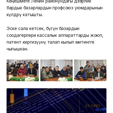
Кеңешмеге Ленин районундагы дээрлик
бардык базарлардын профсоюз уюмдарынын
өкүлдөрү катышты.
Эске сала кетсек, бүгүн базардын
соодагерлери кассалык аппараттарды жоюп,
патент киргизүүнү талап кылып митингге
чыгышкан.