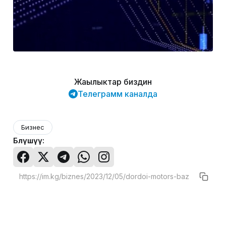
Жаңылыктар биздин
Телеграмм каналда
Бизнес
Бөлүшүү: