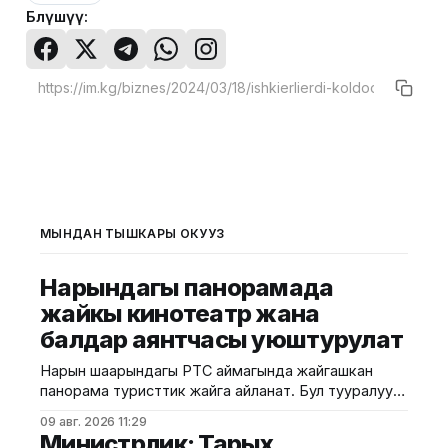
Бөлүшүү:
МЫНДАН ТЫШКАРЫ ОКУҢУЗ
Нарындагы панорамада
жайкы кинотеатр жана
балдар аянтчасы уюштурулат
Нарын шаарындагы РТС аймагында жайгашкан
панорама туристтик жайга айланат. Бул тууралуу
калаа мэриясынан билдиришти. Маалыматка
09 авг. 2026 11:29
ылайык, Нарындын мэри Жылдызбек Беккелдиев
Министрлик: Тарых