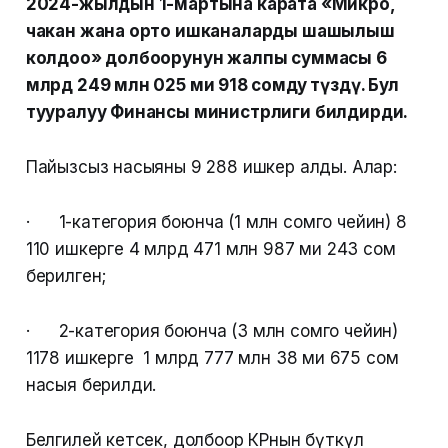
2024-жылдын 1-мартына карата «Микро,
чакан жана орто ишканаларды шашылыш
колдоо» долбоорунун жалпы суммасы 6
млрд 249 млн 025 миң 918 сомду түздү. Бул
тууралуу Финансы министрлиги билдирди.
Пайызсыз насыяны 9 288 ишкер алды. Алар:
· 1-категория боюнча (1 млн сомго чейин) 8
110 ишкерге 4 млрд 471 млн 987 миң 243 сом
берилген;
· 2-категория боюнча (3 млн сомго чейин)
1178 ишкерге 1 млрд 777 млн 38 миң 675 сом
насыя берилди.
Белгилей кетсек, долбоор КРнын бүткүл