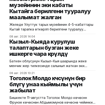
"Сапат курулуш" ЖЧКсынын жетекчиси Валихан
музейинин эки кабаты
Жолбулаков менен жолугушуп, алдыдагы иштерди
Кытайга берилгени тууралуу
талкуулады. Долбоор сынак шартында жеке
ишкерге пайдаланууга берилип, аймакта жайкы
маалымат жалган
кинотеатр, сүрөт бурчу, балдар үчүн оюн аянтчасы
жана
Желеде Улуттук тарых музейинин 4-5-кабаттары
Кытай тарапка өткөрүлүп берилгени тууралуу
тараган маалыматтын чындыкка дал келбесин
08 авг. 2026 14:04
Маданият, маалымат жана жаштар саясаты
Кызыл-Кыяда курулуш
министрлиги билдирди. Министрликтин
талаптарын бузган жеке
маалыматына караганда, музейдин эч бир бөлүгү чет
ишкерге чара көрүлдү
өлкөлүк мекемелерге менчикке, ижарага же
туруктуу пайдаланууга берилген эмес.
Баткен облусунун Кызыл-Кыя шаарында жеке
Белгилегендей, “Гармония сулуулукту жаратат:
менчик жер тилкесинде салынып жаткан эки
Байыркы Кытай цивилизациясынын көркөм өнөр
кабаттуу соода борборунун курулушунда мыйзам
08 авг. 2026 10:21
бузуулар аныкталды. Бул тууралуу Курулуш,
Тоголок Молдо көчөсүнүн бир
архитектура жана турак жай-коммуналдык чарба
бөлүгү унаа кыймылы үчүн
министрлигинин басма сөз кызматы билдирди.
жабылат
Маалыматка ылайык, Кулатов көчөсүндө жайгашкан
объекттеги иштер тиешелүү уруксат берүүчү жана
Бишкекте 11-августта Тоголок Молдо көчөсүнүн
долбоордук документтер таризделбестен
Фрунзе көчөсүнөн Абдымомунов көчөсүнө чейинки
жүргүзүлгөн. Жер казууда