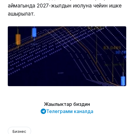
аймагында 2027-жылдын июлуна чейин ишке
ашырылат.
Жаңылыктар биздин
Телеграмм каналда
Бизнес