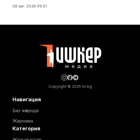
бөлүгү унаа кыймылы үчүн убактылуу жабылат. Калаа
08 авг. 2026 09:51
мэриясынын билдиришкендей, аталган тилкеде
бул убакта курулуш иштери жүргүзүлөт. Ал эми
Фрунзе жана Панфилов көчөлөрүнүн кесилиши
кайрадан унаалар үчүн ачылат. Мэрия айдоочуларды
жол кыймылындагы убактылуу өзгөрүүлөрдү эске
алып, жол белгилеринин талаптарын так
Copyright © 2025 im.kg
Навигация
Биз жөнүндө
Жарнама
Категория
Жаңылыктар