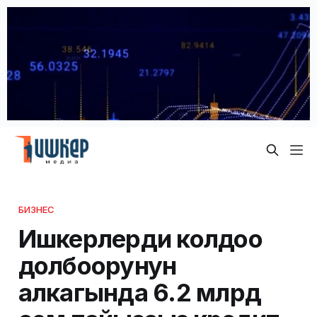
БИЗНЕС
Ишкерлерди колдоо
долбоорунун
алкагында 6.2 млрд