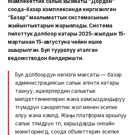
Мамлекеттик салык кызматы “Дордой”
соода-базар комплексинде киргизилген
“Базар” маалыматтык системасынын
жыйынтыктарын жарыялады. Система
пилоттук долбоор катары 2025-жылдын 15-
мартынан 15-августуна чейин ишке
ашырылган. Бул тууралуу аталган
ведомстводон билдиришти.
Бул долбоордун негизги максаты — базар
администрациясын салык агенти катары
таануу, ишкерлердин салыктык
милдеттенмелерин жана камсыздандыруу
төгүмдөрүн санариптик жол менен эсепке
алуу жана көзөмөлдөө. Жаңы платформа аркылуу
салык төлөмдөрүн төлөө, карыздарды онлайн
мониторингдөө, соода объекттерин эсепке