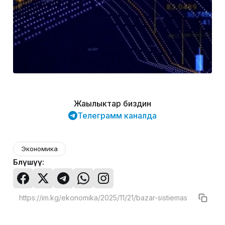
Жаңылыктар биздин
Телеграмм каналда
Экономика
Бөлүшүү: