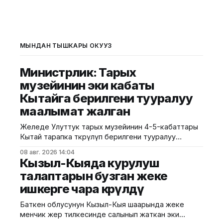
МЫНДАН ТЫШКАРЫ ОКУҢУЗ
Министрлик: Тарых
музейинин эки кабаты
Кытайга берилгени тууралуу
маалымат жалган
Желеде Улуттук тарых музейинин 4-5-кабаттары
Кытай тарапка өткөрүлүп берилгени тууралуу
тараган маалыматтын чындыкка дал келбесин
08 авг. 2026 14:04
Маданият, маалымат жана жаштар саясаты
Кызыл-Кыяда курулуш
министрлиги билдирди. Министрликтин
талаптарын бузган жеке
маалыматына караганда, музейдин эч бир бөлүгү
ишкерге чара көрүлдү
чет өлкөлүк мекемелерге менчикке, ижарага же
туруктуу пайдаланууга берилген эмес.
Баткен облусунун Кызыл-Кыя шаарында жеке
Белгилегендей, “Гармония сулуулукту жаратат:
менчик жер тилкесинде салынып жаткан эки
Байыркы Кытай цивилизациясынын көркөм өнөр