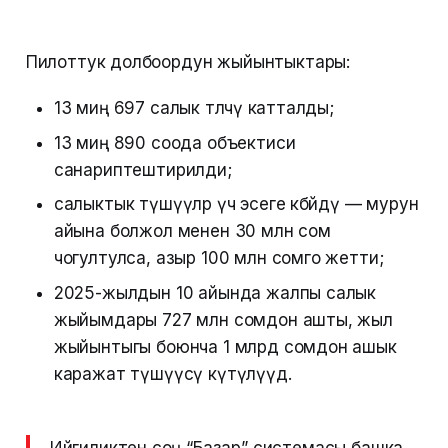
Пилоттук долбоордун жыйынтыктары:
13 миң 697 салык төлөөчү катталды;
13 миң 890 соода объектиси
санариптештирилди;
салыктык түшүүлөр үч эсеге көбөйдү — мурун
айына болжол менен 30 млн сом
чогултулса, азыр 100 млн сомго жетти;
2025-жылдын 10 айында жалпы салык
жыйымдары 727 млн сомдон ашты, жыл
жыйынтыгы боюнча 1 млрд сомдон ашык
каражат түшүүсү күтүлүүдө.
Ийгиликтен соң “Базар” системасы башка