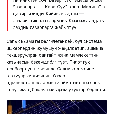
базарларга — “Кара-Суу” жана “Мадина”га
да киргизилди. Кийинки кадам —
санариптик платформаны Кыргызстандагы
бардык базарларга жайылтуу.
Салык кызматы белгилегендей, бул система
ишкерлердин жумушун жеңилдетип, ашыкча
текшерүүлөрдөн сактайт жана мамлекеттин
казынасын бекемдөөгө өбөлгө түзөт. Пилоттук
долбоордун негизинде Салык кодексине
өзгөртүүлөр киргизилип, базар
администрацияларына өз аймагындагы салык
төлөөнү көзөмөлдөө боюнча ыйгарым укуктар берилди.