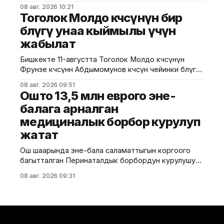
кабаттуу соода борборунун курулушунда мыйзам
08 авг. 2026 10:21
бузуулар аныкталды. Бул тууралуу Курулуш,
Тоголок Молдо көчөсүнүн бир
архитектура жана турак жай-коммуналдык чарба
бөлүгү унаа кыймылы үчүн
министрлигинин басма сөз кызматы билдирди.
жабылат
Маалыматка ылайык, Кулатов көчөсүндө жайгашкан
объекттеги иштер тиешелүү уруксат берүүчү
Бишкекте 11-августта Тоголок Молдо көчөсүнүн
жана долбоордук документтер таризделбестен
Фрунзе көчөсүнөн Абдымомунов көчөсүнө чейинки бөлүгү
жүргүзүлгөн. Жер казууда
унаа кыймылы үчүн убактылуу жабылат. Калаа
08 авг. 2026 09:51
мэриясынын билдиришкендей, аталган тилкеде
Ошто 13,5 млн еврого эне-
бул убакта курулуш иштери жүргүзүлөт. Ал эми
балага арналган
Фрунзе жана Панфилов көчөлөрүнүн кесилиши
медициналык борбор курулуп
кайрадан унаалар үчүн ачылат. Мэрия
айдоочуларды жол кыймылындагы убактылуу
жатат
өзгөрүүлөрдү эске алып, жол белгилеринин
талаптарын так
Ош шаарында эне-бала саламаттыгын коргоого
багытталган Перинаталдык борбордун курулушу
башталды. Бул тууралуу Саламаттык сактоо
08 авг. 2026 09:31
министрлигинин басма сөз кызматы билдирди.
Маалыматка ылайык, долбоор Германиянын
өнүктүрүү банкынын (KfW) 13,5 млн евро өлчөмүндөгү
гранттык каражатынын эсебинен ишке
ашырылууда. Аталган борбор 249 орунга