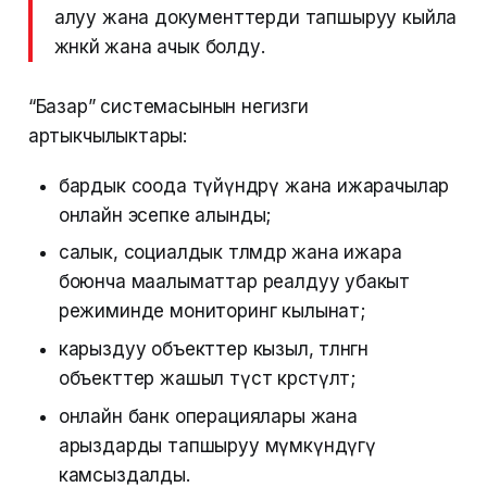
алуу жана документтерди тапшыруу кыйла
жөнөкөй жана ачык болду.
“Базар” системасынын негизги
артыкчылыктары:
бардык соода түйүндөрү жана ижарачылар
онлайн эсепке алынды;
салык, социалдык төлөмдөр жана ижара
боюнча маалыматтар реалдуу убакыт
режиминде мониторинг кылынат;
карыздуу объекттер кызыл, төлөнгөн
объекттер жашыл түстө көрсөтүлөт;
онлайн банк операциялары жана
арыздарды тапшыруу мүмкүндүгү
камсыздалды.