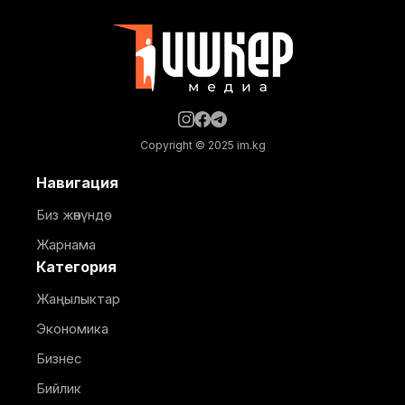
ылайыкталып, кош бойлуу аялдарга, төрөттөн кийинки
энелерге жана ымыркайларга
Copyright © 2025 im.kg
Навигация
Биз жөнүндө
Жарнама
Категория
Жаңылыктар
Экономика
Бизнес
Бийлик