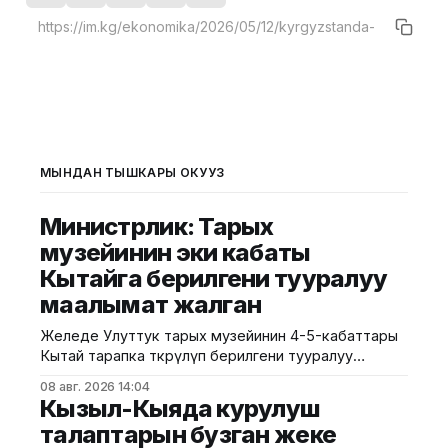
МЫНДАН ТЫШКАРЫ ОКУҢУЗ
Министрлик: Тарых
музейинин эки кабаты
Кытайга берилгени тууралуу
маалымат жалган
Желеде Улуттук тарых музейинин 4-5-кабаттары
Кытай тарапка өткөрүлүп берилгени тууралуу
тараган маалыматтын чындыкка дал келбесин
08 авг. 2026 14:04
Маданият, маалымат жана жаштар саясаты
Кызыл-Кыяда курулуш
министрлиги билдирди. Министрликтин
талаптарын бузган жеке
маалыматына караганда, музейдин эч бир бөлүгү