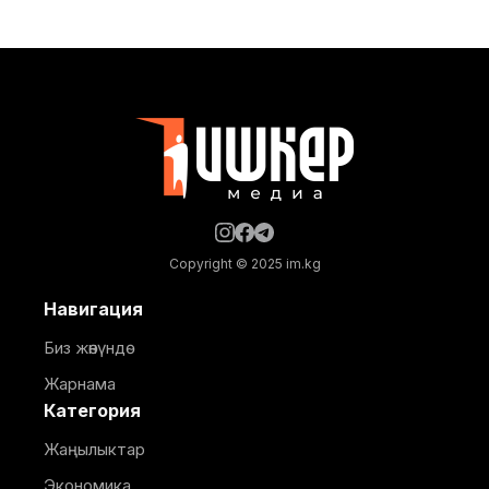
Маалыматка ылайык, долбоор Германиянын
өнүктүрүү банкынын (KfW) 13,5 млн евро өлчөмүндөгү
гранттык каражатынын эсебинен ишке
ашырылууда. Аталган борбор 249 орунга
ылайыкталып, кош бойлуу аялдарга, төрөттөн кийинки
энелерге жана ымыркайларга
Copyright © 2025 im.kg
Навигация
Биз жөнүндө
Жарнама
Категория
Жаңылыктар
Экономика