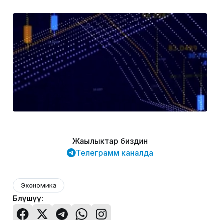
Жаңылыктар биздин
Телеграмм каналда
Экономика
Бөлүшүү: