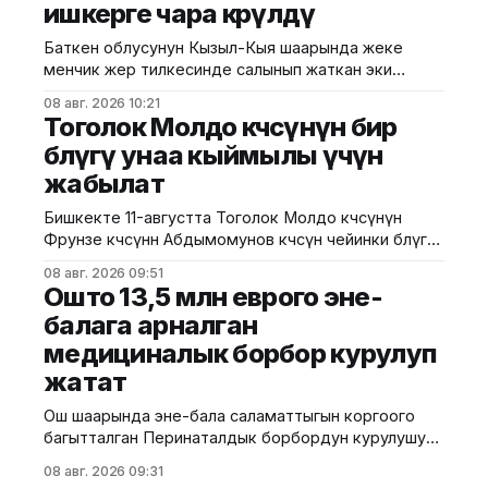
ишкерге чара көрүлдү
чет өлкөлүк мекемелерге менчикке, ижарага же
туруктуу пайдаланууга берилген эмес.
Баткен облусунун Кызыл-Кыя шаарында жеке
Белгилегендей, “Гармония сулуулукту жаратат:
менчик жер тилкесинде салынып жаткан эки
Байыркы Кытай цивилизациясынын көркөм өнөр
кабаттуу соода борборунун курулушунда мыйзам
08 авг. 2026 10:21
бузуулар аныкталды. Бул тууралуу Курулуш,
Тоголок Молдо көчөсүнүн бир
архитектура жана турак жай-коммуналдык чарба
бөлүгү унаа кыймылы үчүн
министрлигинин басма сөз кызматы билдирди.
жабылат
Маалыматка ылайык, Кулатов көчөсүндө жайгашкан
объекттеги иштер тиешелүү уруксат берүүчү
Бишкекте 11-августта Тоголок Молдо көчөсүнүн
жана долбоордук документтер таризделбестен
Фрунзе көчөсүнөн Абдымомунов көчөсүнө чейинки бөлүгү
жүргүзүлгөн. Жер казууда
унаа кыймылы үчүн убактылуу жабылат. Калаа
08 авг. 2026 09:51
мэриясынын билдиришкендей, аталган тилкеде
Ошто 13,5 млн еврого эне-
бул убакта курулуш иштери жүргүзүлөт. Ал эми
балага арналган
Фрунзе жана Панфилов көчөлөрүнүн кесилиши
медициналык борбор курулуп
кайрадан унаалар үчүн ачылат. Мэрия
айдоочуларды жол кыймылындагы убактылуу
жатат
өзгөрүүлөрдү эске алып, жол белгилеринин
талаптарын так
Ош шаарында эне-бала саламаттыгын коргоого
багытталган Перинаталдык борбордун курулушу
башталды. Бул тууралуу Саламаттык сактоо
08 авг. 2026 09:31
министрлигинин басма сөз кызматы билдирди.