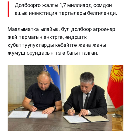
Долбоорго жалпы 1,7 миллиард сомдон
ашык инвестиция тартылары белгиленди.
Маалыматка ылайык, бул долбоор агроөнөр
жай тармагын өнүктүрүүгө, өндүрүштүк
кубаттуулуктарды көбөйтүүгө жана жаңы
жумуш орундарын түзүүгө багытталган.