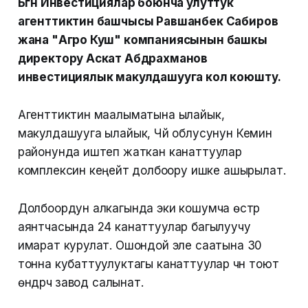
Бүгүн Инвестициялар боюнча улуттук
агенттиктин башчысы Равшанбек Сабиров
жана "Агро Куш" компаниясынын башкы
директору Аскат Абдрахманов
инвестициялык макулдашууга кол коюшту.
Агенттиктин маалыматына ылайык,
макулдашууга ылайык, Чүй облусунун Кемин
районунда иштеп жаткан канаттуулар
комплексин кеңейтүү долбоору ишке ашырылат.
Долбоордун алкагында эки кошумча өстүрүү
аянтчасында 24 канаттуулар багылуучу
имарат курулат. Ошондой эле саатына 30
тонна кубаттуулуктагы канаттуулар үчүн тоют
өндүрүүчү завод салынат.