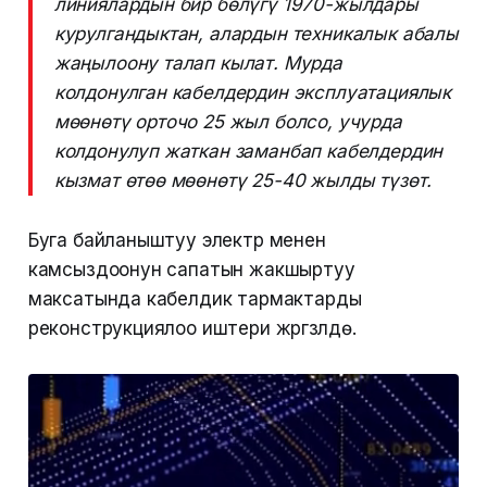
линиялардын бир бөлүгү 1970-жылдары
курулгандыктан, алардын техникалык абалы
жаңылоону талап кылат. Мурда
колдонулган кабелдердин эксплуатациялык
мөөнөтү орточо 25 жыл болсо, учурда
колдонулуп жаткан заманбап кабелдердин
кызмат өтөө мөөнөтү 25-40 жылды түзөт.
Буга байланыштуу электр менен
камсыздоонун сапатын жакшыртуу
максатында кабелдик тармактарды
реконструкциялоо иштери жүргүзүлүүдө.