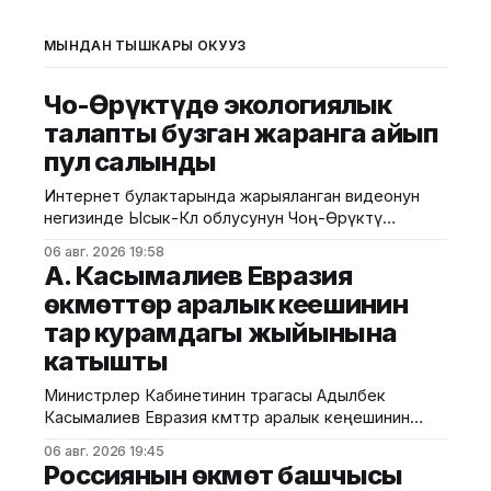
МЫНДАН ТЫШКАРЫ ОКУҢУЗ
Чоң-Өрүктүдө экологиялык
талапты бузган жаранга айып
пул салынды
Интернет булактарында жарыяланган видеонун
негизинде Ысык-Көл облусунун Чоң-Өрүктү
айылында таштанды калдыктарын белгиленбеген
06 авг. 2026 19:58
жерге төгүү фактысы аныкталды. Бул тууралуу
А. Касымалиев Евразия
Жаратылыш ресурстары, экология жана
өкмөттөр аралык кеңешинин
техникалык көзөмөл министрлигинен билдиришти.
тар курамдагы жыйынына
Маалыматка ылайык, Экологиялык жана
техникалык көзөмөл кызматынын Ысык-Көл
катышты
регионалдык башкармалыгынын тескөөчүлөрү
жүргүзгөн текшерүүдө экологиялык талаптарды
Министрлер Кабинетинин төрагасы Адылбек
бузган жаран аныкталган. Жыйынтыгында "Укук
Касымалиев Евразия өкмөттөр аралык кеңешинин
(ЕӨАК) тар курамдагы жыйынына катышты. Бул
06 авг. 2026 19:45
тууралуу Өкмөттүн басма сөз кызматынан
Россиянын өкмөт башчысы
билдиришти. Жыйындын алдында ЕАЭБге мүчө