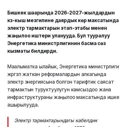
Бишкек шаарында 2026-2027-жылдардын
күз-кыш мезгилине даярдык көрүү максатында
электр тармактарын этап-этабы менен
жаңылоо иштери уланууда. Бул тууралуу
Энергетика министрлигинин басма сөз
кызматы билдирди.
Маалыматка ылайык, Энергетика министрлиги
жүргүзүп жаткан реформалардын алкагында
электр энергиясына болгон тарифтик саясат
тармактын туруктуулугун камсыздоо жана
инфраструктураны жаңылоо максатында ишке
ашырылууда.
Электр тармактарындагы кабелдик